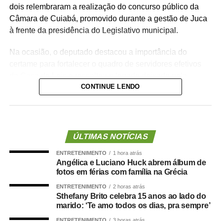
dois relembraram a realização do concurso público da
Câmara de Cuiabá, promovido durante a gestão de Juca
à frente da presidência do Legislativo municipal.
Na ocasião, o deputado destacou a importância do
certame para fortalecer o quadro de servidores efetivos
da Casa de Leis e ressaltou o legado deixado pela
CONTINUE LENDO
iniciativa.
“Nós deixamos uma marca de ter feito esse concurso
para atender a população cuiabana e a Câmara de
Cuiabá, que é de todos nós mato-grossenses, o
ÚLTIMAS NOTÍCIAS
parlamento mais antigo do Centro-Oeste brasileiro”,
ENTRETENIMENTO
1 hora atrás
afirmou Juca.
Angélica e Luciano Huck abrem álbum de
fotos em férias com família na Grécia
O concurso público foi realizado para provimento de
ENTRETENIMENTO
2 horas atrás
vagas e formação de cadastro de reserva para cargos de
Sthefany Brito celebra 15 anos ao lado do
níveis médio e superior, contemplando funções como
marido: ‘Te amo todos os dias, pra sempre’
técnico legislativo, analista legislativo, controlador interno
ENTRETENIMENTO
3 horas atrás