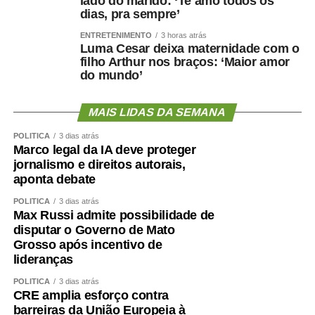
lado do marido: ‘Te amo todos os
dias, pra sempre’
ENTRETENIMENTO
3 horas atrás
Luma Cesar deixa maternidade com o
filho Arthur nos braços: ‘Maior amor
do mundo’
MAIS LIDAS DA SEMANA
POLÍTICA
3 dias atrás
Marco legal da IA deve proteger
jornalismo e direitos autorais,
aponta debate
POLÍTICA
3 dias atrás
Max Russi admite possibilidade de
disputar o Governo de Mato
Grosso após incentivo de
lideranças
POLÍTICA
3 dias atrás
CRE amplia esforço contra
barreiras da União Europeia à