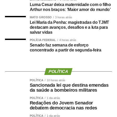
e contador.
Luma Cesar deixa maternidade com o filho
Arthur nos braços: ‘Maior amor do mundo’
Durante a visita, Rogério Vianna Rangel agradeceu a
MATO GROSSO
3 horas atrás
confiança depositada no Instituto Selecon e destacou a
Lei Maria da Penha: magistradas do TJMT
forma como o processo foi conduzido.
destacam avanços, desafios e a luta para
salvar vidas
“Eu, em nome do Selecon, também agradeço ao
POLÍCIA FEDERAL
4 horas atrás
deputado porque, de fato, fizemos um concurso histórico,
Senado faz semana de esforço
concentrado a partir de segunda-feira
graças à oportunidade que o Juca nos deu para
realizarmos esse concurso com qualidade e segurança,
mas, acima de tudo, com muita transparência”, declarou o
presidente da instituição.
POLÍTICA
Ao final do encontro, Juca reforçou a importância da
POLÍTICA
10 horas atrás
Sancionada lei que destina emendas
valorização do serviço público por meio de concursos
da saúde a bombeiros militares
realizados com responsabilidade, transparência e
POLÍTICA
1 dia atrás
igualdade de oportunidades para todos os candidatos.
Redações do Jovem Senador
debatem democracia nas redes
POLÍTICA
1 dia atrás