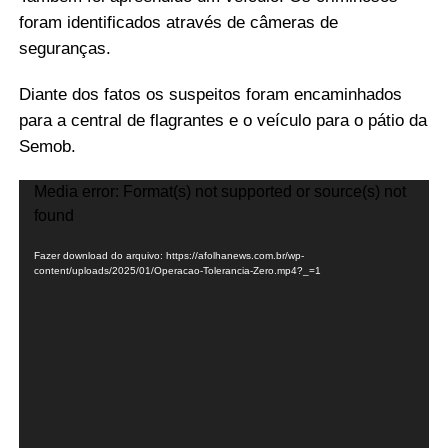
foram identificados através de câmeras de
seguranças.
Diante dos fatos os suspeitos foram encaminhados
para a central de flagrantes e o veículo para o pátio da
Semob.
Tocador
Media error: Format(s) not supported or source(s) not
de
found
vídeo
Fazer download do arquivo: https://afolhanews.com.br/wp-
content/uploads/2025/01/Operacao-Tolerancia-Zero.mp4?_=1