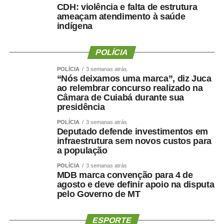
CDH: violência e falta de estrutura
ameaçam atendimento à saúde
COMENTE ABAIXO:
indígena
WhatsApp
Facebook
Twitter
Messenger
POLÍCIA
LinkedIn
Share
POLÍCIA
3 semanas atrás
“Nós deixamos uma marca”, diz Juca
ao relembrar concurso realizado na
Câmara de Cuiabá durante sua
presidência
POLÍCIA
3 semanas atrás
Deputado defende investimentos em
infraestrutura sem novos custos para
a população
POLÍCIA
3 semanas atrás
MDB marca convenção para 4 de
agosto e deve definir apoio na disputa
pelo Governo de MT
ESPORTE