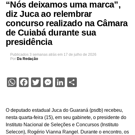
“Nós deixamos uma marca”,
diz Juca ao relembrar
concurso realizado na Câmara
de Cuiabá durante sua
presidência
Publicados
3 semanas atrás
em
17 de julho de 2026
Por
Da Redação
WhatsApp
Facebook
Twitter
Messenger
LinkedIn
Share
O deputado estadual Juca do Guaraná (psdb) recebeu,
nesta quarta-feira (15), em seu gabinete, o presidente do
Instituto Nacional de Seleções e Concursos (Instituto
Selecon), Rogério Vianna Rangel. Durante o encontro, os