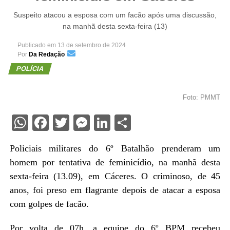
Suspeito atacou a esposa com um facão após uma discussão,
na manhã desta sexta-feira (13)
Publicado em
13 de setembro de 2024
Por
Da Redação
POLÍCIA
Foto: PMMT
WhatsApp
Facebook
Twitter
Messenger
LinkedIn
Share
Policiais militares do 6º Batalhão prenderam um
homem por tentativa de feminicídio, na manhã desta
sexta-feira (13.09), em Cáceres. O criminoso, de 45
anos, foi preso em flagrante depois de atacar a esposa
com golpes de facão.
Por volta de 07h, a equipe do 6º BPM recebeu