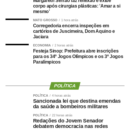
Margareth Serrão faz reflexão e exibe
confiança depositada no Instituto Selecon e destacou a
corpo após cirurgias plásticas: ‘Amar a si
forma como o processo foi conduzido.
mesmo’
MATO GROSSO
1 hora atrás
“Eu, em nome do Selecon, também agradeço ao
Corregedoria encerra inspeções em
deputado porque, de fato, fizemos um concurso histórico,
cartórios de Juscimeira, Dom Aquino e
graças à oportunidade que o Juca nos deu para
Jaciara
realizarmos esse concurso com qualidade e segurança,
ECONOMIA
2 horas atrás
mas, acima de tudo, com muita transparência”, declarou o
Festeja Sinop: Prefeitura abre inscrições
para os 34º Jogos Olímpicos e os 3º Jogos
presidente da instituição.
Paralímpicos
Ao final do encontro, Juca reforçou a importância da
valorização do serviço público por meio de concursos
realizados com responsabilidade, transparência e
POLÍTICA
igualdade de oportunidades para todos os candidatos.
POLÍTICA
4 horas atrás
Sancionada lei que destina emendas
da saúde a bombeiros militares
POLÍTICA
22 horas atrás
Redações do Jovem Senador
COMENTE ABAIXO:
debatem democracia nas redes