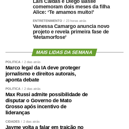
Laís Caldas e Diego Basile
comemoram dois meses da filha
Alice: ‘Te amamos muito!’
ENTRETENIMENTO
23 horas atrás
Vanessa Camargo anuncia novo
projeto e revela primeira fase de
‘Metamorfose’
MAIS LIDAS DA SEMANA
POLÍTICA
2 dias atrás
Marco legal da IA deve proteger
jornalismo e direitos autorais,
aponta debate
POLÍTICA
2 dias atrás
Max Russi admite possibilidade de
disputar o Governo de Mato
Grosso após incentivo de
lideranças
CIDADES
2 dias atrás
Jayme volta a falar em traição no