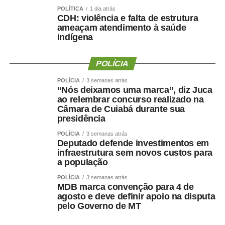
POLÍTICA
1 dia atrás
WhatsApp
Facebook
CDH: violência e falta de estrutura
Twitter
Messenger
LinkedIn
Share
ameaçam atendimento à saúde
indígena
POLÍCIA
POLÍCIA
3 semanas atrás
“Nós deixamos uma marca”, diz Juca
ao relembrar concurso realizado na
Câmara de Cuiabá durante sua
presidência
POLÍCIA
3 semanas atrás
Deputado defende investimentos em
infraestrutura sem novos custos para
a população
POLÍCIA
3 semanas atrás
MDB marca convenção para 4 de
agosto e deve definir apoio na disputa
pelo Governo de MT