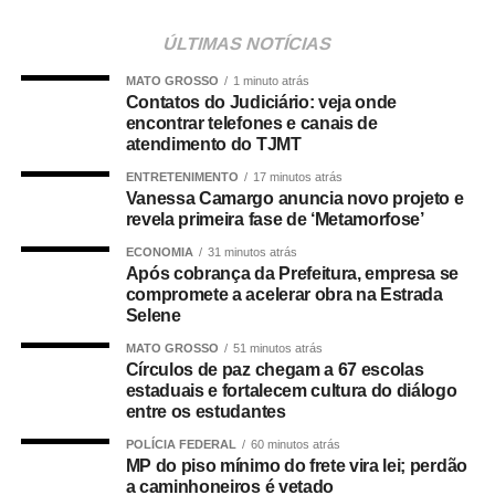
para atender a população cuiabana e a Câmara de
Cuiabá, que é de todos nós mato-grossenses, o
ÚLTIMAS NOTÍCIAS
parlamento mais antigo do Centro-Oeste brasileiro”,
MATO GROSSO
1 minuto atrás
afirmou Juca.
Contatos do Judiciário: veja onde
encontrar telefones e canais de
O concurso público foi realizado para provimento de
atendimento do TJMT
vagas e formação de cadastro de reserva para cargos de
ENTRETENIMENTO
17 minutos atrás
níveis médio e superior, contemplando funções como
Vanessa Camargo anuncia novo projeto e
técnico legislativo, analista legislativo, controlador interno
revela primeira fase de ‘Metamorfose’
e contador.
ECONOMIA
31 minutos atrás
Após cobrança da Prefeitura, empresa se
Durante a visita, Rogério Vianna Rangel agradeceu a
compromete a acelerar obra na Estrada
Selene
confiança depositada no Instituto Selecon e destacou a
forma como o processo foi conduzido.
MATO GROSSO
51 minutos atrás
Círculos de paz chegam a 67 escolas
estaduais e fortalecem cultura do diálogo
“Eu, em nome do Selecon, também agradeço ao
entre os estudantes
deputado porque, de fato, fizemos um concurso histórico,
graças à oportunidade que o Juca nos deu para
POLÍCIA FEDERAL
60 minutos atrás
MP do piso mínimo do frete vira lei; perdão
realizarmos esse concurso com qualidade e segurança,
a caminhoneiros é vetado