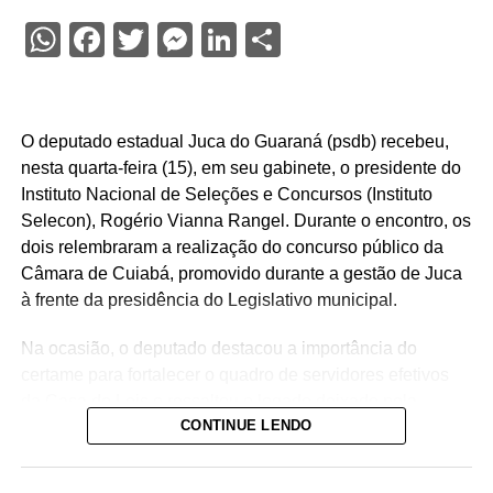
WhatsApp
Facebook
Twitter
Messenger
LinkedIn
Share
O deputado estadual Juca do Guaraná (psdb) recebeu,
nesta quarta-feira (15), em seu gabinete, o presidente do
Instituto Nacional de Seleções e Concursos (Instituto
Selecon), Rogério Vianna Rangel. Durante o encontro, os
dois relembraram a realização do concurso público da
Câmara de Cuiabá, promovido durante a gestão de Juca
à frente da presidência do Legislativo municipal.
Na ocasião, o deputado destacou a importância do
certame para fortalecer o quadro de servidores efetivos
da Casa de Leis e ressaltou o legado deixado pela
CONTINUE LENDO
iniciativa.
“Nós deixamos uma marca de ter feito esse concurso