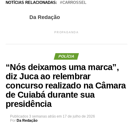
NOTÍCIAS RELACIONADAS:
CARROSSEL
Da Redação
PROPAGANDA
POLÍCIA
“Nós deixamos uma marca”,
diz Juca ao relembrar
concurso realizado na Câmara
de Cuiabá durante sua
presidência
Publicados
3 semanas atrás
em
17 de julho de 2026
Por
Da Redação