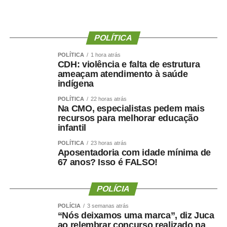
mas, acima de tudo, com muita transparência”, declarou o
presidente da instituição.
Ao final do encontro, Juca reforçou a importância da
POLÍTICA
valorização do serviço público por meio de concursos
POLÍTICA
1 hora atrás
realizados com responsabilidade, transparência e
CDH: violência e falta de estrutura
igualdade de oportunidades para todos os candidatos.
ameaçam atendimento à saúde
indígena
POLÍTICA
22 horas atrás
Na CMO, especialistas pedem mais
recursos para melhorar educação
infantil
COMENTE ABAIXO:
POLÍTICA
23 horas atrás
Aposentadoria com idade mínima de
WhatsApp
Facebook
Twitter
Messenger
LinkedIn
Share
67 anos? Isso é FALSO!
POLÍCIA
POLÍCIA
3 semanas atrás
“Nós deixamos uma marca”, diz Juca
ao relembrar concurso realizado na