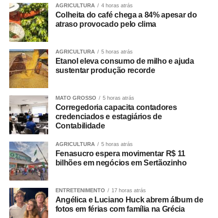
AGRICULTURA
4 horas atrás
afirmou Juca.
Colheita do café chega a 84% apesar do
atraso provocado pelo clima
O concurso público foi realizado para provimento de
vagas e formação de cadastro de reserva para cargos de
AGRICULTURA
5 horas atrás
níveis médio e superior, contemplando funções como
Etanol eleva consumo de milho e ajuda
técnico legislativo, analista legislativo, controlador interno
sustentar produção recorde
e contador.
Durante a visita, Rogério Vianna Rangel agradeceu a
MATO GROSSO
5 horas atrás
Corregedoria capacita contadores
confiança depositada no Instituto Selecon e destacou a
credenciados e estagiários de
forma como o processo foi conduzido.
Contabilidade
“Eu, em nome do Selecon, também agradeço ao
AGRICULTURA
5 horas atrás
Fenasucro espera movimentar R$ 11
deputado porque, de fato, fizemos um concurso histórico,
bilhões em negócios em Sertãozinho
graças à oportunidade que o Juca nos deu para
realizarmos esse concurso com qualidade e segurança,
mas, acima de tudo, com muita transparência”, declarou o
ENTRETENIMENTO
17 horas atrás
Angélica e Luciano Huck abrem álbum de
presidente da instituição.
fotos em férias com família na Grécia