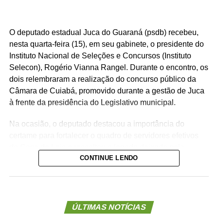
O deputado estadual Juca do Guaraná (psdb) recebeu,
nesta quarta-feira (15), em seu gabinete, o presidente do
Instituto Nacional de Seleções e Concursos (Instituto
Selecon), Rogério Vianna Rangel. Durante o encontro, os
dois relembraram a realização do concurso público da
Câmara de Cuiabá, promovido durante a gestão de Juca
à frente da presidência do Legislativo municipal.
Na ocasião, o deputado destacou a importância do
certame para fortalecer o quadro de servidores efetivos
da Casa de Leis e ressaltou o legado deixado pela
CONTINUE LENDO
iniciativa.
“Nós deixamos uma marca de ter feito esse concurso
para atender a população cuiabana e a Câmara de
Cuiabá, que é de todos nós mato-grossenses, o
ÚLTIMAS NOTÍCIAS
parlamento mais antigo do Centro-Oeste brasileiro”,