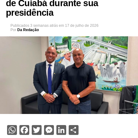
de Cuiabá durante sua
presidência
Publicados
3 semanas atrás
em
17 de julho de 2026
Por
Da Redação
WhatsApp
Facebook
Twitter
Messenger
LinkedIn
Share