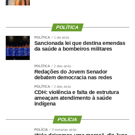
Ao final do encontro, Juca reforçou a importância da
valorização do serviço público por meio de concursos
realizados com responsabilidade, transparência e
igualdade de oportunidades para todos os candidatos.
POLÍTICA
POLÍTICA
1 dia atrás
Sancionada lei que destina emendas
da saúde a bombeiros militares
COMENTE ABAIXO:
POLÍTICA
2 dias atrás
Redações do Jovem Senador
WhatsApp
Facebook
Twitter
Messenger
LinkedIn
Share
debatem democracia nas redes
POLÍTICA
2 dias atrás
CDH: violência e falta de estrutura
ameaçam atendimento à saúde
indígena
POLÍCIA
POLÍCIA
3 semanas atrás