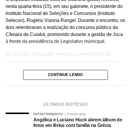
nesta quarta-feira (15), em seu gabinete, o presidente do
Instituto Nacional de Seleções e Concursos (Instituto
Selecon), Rogério Vianna Rangel. Durante o encontro, os
dois relembraram a realização do concurso público da
Câmara de Cuiabá, promovido durante a gestão de Juca
à frente da presidência do Legislativo municipal.
Na ocasião, o deputado destacou a importância do
certame para fortalecer o quadro de servidores efetivos
da Casa de Leis e ressaltou o legado deixado pela
CONTINUE LENDO
iniciativa.
“Nós deixamos uma marca de ter feito esse concurso
para atender a população cuiabana e a Câmara de
Cuiabá, que é de todos nós mato-grossenses, o
ÚLTIMAS NOTÍCIAS
parlamento mais antigo do Centro-Oeste brasileiro”,
ENTRETENIMENTO
4 horas atrás
afirmou Juca.
Angélica e Luciano Huck abrem álbum de
fotos em férias com família na Grécia
O concurso público foi realizado para provimento de