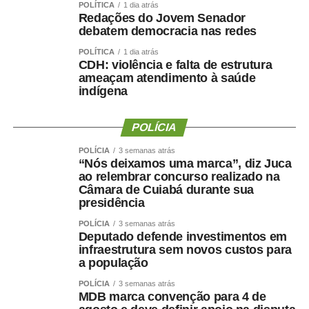
POLÍTICA
1 dia atrás
igualdade de oportunidades para todos os candidatos.
Redações do Jovem Senador
debatem democracia nas redes
POLÍTICA
1 dia atrás
CDH: violência e falta de estrutura
ameaçam atendimento à saúde
COMENTE ABAIXO:
indígena
WhatsApp
Facebook
Twitter
Messenger
POLÍCIA
LinkedIn
Share
POLÍCIA
3 semanas atrás
“Nós deixamos uma marca”, diz Juca
ao relembrar concurso realizado na
Câmara de Cuiabá durante sua
presidência
POLÍCIA
3 semanas atrás
Deputado defende investimentos em
infraestrutura sem novos custos para
a população
POLÍCIA
3 semanas atrás
MDB marca convenção para 4 de