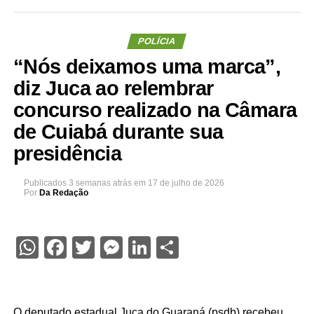
POLÍCIA
“Nós deixamos uma marca”,
diz Juca ao relembrar
concurso realizado na Câmara
de Cuiabá durante sua
presidência
Publicados
3 semanas atrás
em
17 de julho de 2026
Por
Da Redação
WhatsApp
Facebook
Twitter
Messenger
LinkedIn
Share
O deputado estadual Juca do Guaraná (psdb) recebeu,