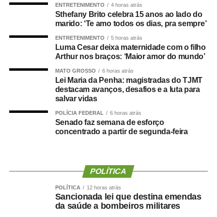
ENTRETENIMENTO
4 horas atrás
vagas e formação de cadastro de reserva para cargos de
Sthefany Brito celebra 15 anos ao lado do
níveis médio e superior, contemplando funções como
marido: ‘Te amo todos os dias, pra sempre’
técnico legislativo, analista legislativo, controlador interno
ENTRETENIMENTO
5 horas atrás
e contador.
Luma Cesar deixa maternidade com o filho
Arthur nos braços: ‘Maior amor do mundo’
Durante a visita, Rogério Vianna Rangel agradeceu a
MATO GROSSO
6 horas atrás
confiança depositada no Instituto Selecon e destacou a
Lei Maria da Penha: magistradas do TJMT
forma como o processo foi conduzido.
destacam avanços, desafios e a luta para
salvar vidas
“Eu, em nome do Selecon, também agradeço ao
POLÍCIA FEDERAL
6 horas atrás
deputado porque, de fato, fizemos um concurso histórico,
Senado faz semana de esforço
concentrado a partir de segunda-feira
graças à oportunidade que o Juca nos deu para
realizarmos esse concurso com qualidade e segurança,
mas, acima de tudo, com muita transparência”, declarou o
presidente da instituição.
POLÍTICA
Ao final do encontro, Juca reforçou a importância da
POLÍTICA
12 horas atrás
Sancionada lei que destina emendas
valorização do serviço público por meio de concursos
da saúde a bombeiros militares
realizados com responsabilidade, transparência e