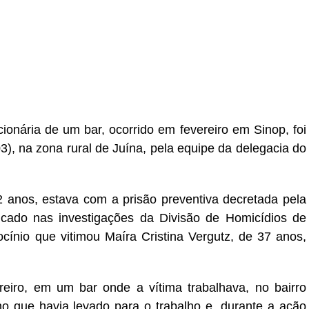
r
In
re
ionária de um bar, ocorrido em fevereiro em Sinop, foi
03), na zona rural de Juína, pela equipe da delegacia do
2 anos, estava com a prisão preventiva decretada pela
icado nas investigações da Divisão de Homicídios de
cínio que vitimou Maíra Cristina Vergutz, de 37 anos,
eiro, em um bar onde a vítima trabalhava, no bairro
ho que havia levado para o trabalho e, durante a ação