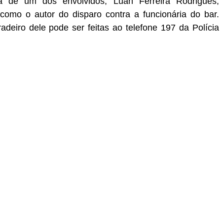
a de um dos envolvidos, Luan Ferreira Rodrigues,
como o autor do disparo contra a funcionária do bar.
deiro dele pode ser feitas ao telefone 197 da Polícia
r
In
re