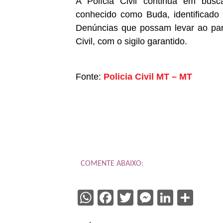
A Polícia Civil continua em busc
conhecido como Buda, identificado 
Denúncias que possam levar ao para
Civil, com o sigilo garantido.
Fonte:
Policia Civil MT – MT
COMENTE ABAIXO:
WhatsApp
Facebook
Twitter
Messenge
Linked
Sha