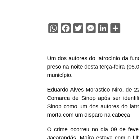
WhatsApp
Facebook
Twitter
Messenge
Linked
Sha
Um dos autores do latrocínio da func
preso na noite desta terça-feira (05.
município.
Eduardo Alves Morastico Niro, de 2
Comarca de Sinop após ser identif
Sinop como um dos autores do latro
morta com um disparo na cabeça
O crime ocorreu no dia 09 de fever
Jacarandás. Maíra estava com o fil