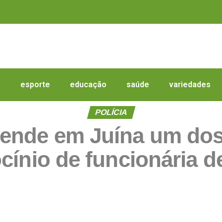
a
esporte
educação
saúde
variedades
POLÍCIA
prende em Juína um do
ocínio de funcionária d