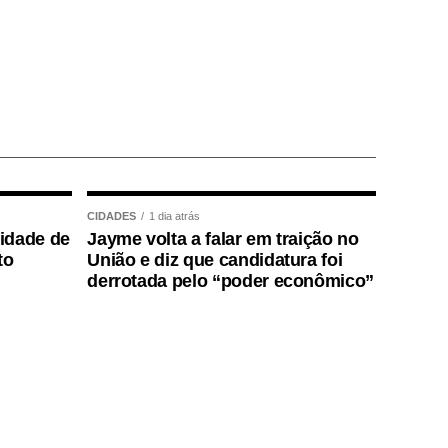
CIDADES
1 dia atrás
lidade de
Jayme volta a falar em traição no
to
União e diz que candidatura foi
derrotada pelo “poder econômico”