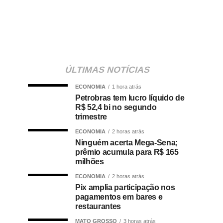
ÚLTIMAS NOTÍCIAS
ECONOMIA
1 hora atrás
Petrobras tem lucro líquido de
R$ 52,4 bi no segundo
trimestre
ECONOMIA
2 horas atrás
Ninguém acerta Mega-Sena;
prêmio acumula para R$ 165
milhões
ECONOMIA
2 horas atrás
Pix amplia participação nos
pagamentos em bares e
restaurantes
MATO GROSSO
3 horas atrás