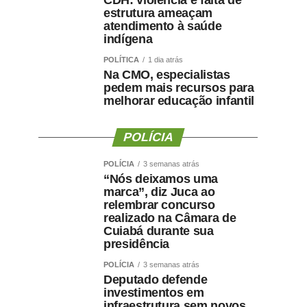
CDH: violência e falta de
estrutura ameaçam
atendimento à saúde
indígena
POLÍTICA
1 dia atrás
Na CMO, especialistas
pedem mais recursos para
melhorar educação infantil
POLÍCIA
POLÍCIA
3 semanas atrás
“Nós deixamos uma
marca”, diz Juca ao
relembrar concurso
realizado na Câmara de
Cuiabá durante sua
presidência
POLÍCIA
3 semanas atrás
Deputado defende
investimentos em
infraestrutura sem novos