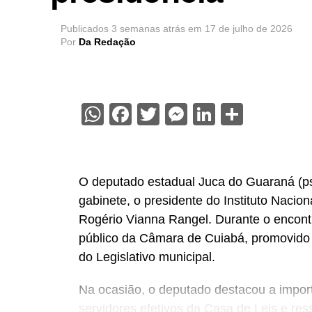
Publicados
3 semanas atrás
em
17 de julho de 2026
Por
Da Redação
WhatsApp
Facebook
Twitter
Messenger
LinkedIn
Share
O deputado estadual Juca do Guaraná (psd
gabinete, o presidente do Instituto Nacio
Rogério Vianna Rangel. Durante o encont
público da Câmara de Cuiabá, promovido d
do Legislativo municipal.
Na ocasião, o deputado destacou a import
servidores efetivos da Casa de Leis e ress