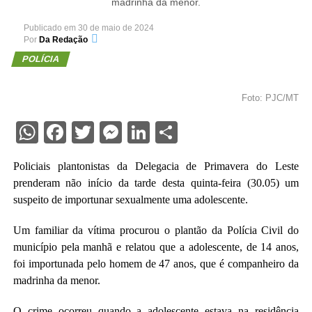
madrinha da menor.
Publicado em
30 de maio de 2024
Por
Da Redação
POLÍCIA
Foto: PJC/MT
WhatsApp
Facebook
Twitter
Messenger
LinkedIn
Share
Policiais plantonistas da Delegacia de Primavera do Leste
prenderam não início da tarde desta quinta-feira (30.05) um
suspeito de importunar sexualmente uma adolescente.
Um familiar da vítima procurou o plantão da Polícia Civil do
município pela manhã e relatou que a adolescente, de 14 anos,
foi importunada pelo homem de 47 anos, que é companheiro da
madrinha da menor.
O crime ocorreu quando a adolescente estava na residência