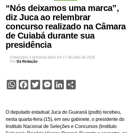
“Nós deixamos uma marca”,
diz Juca ao relembrar
concurso realizado na Câmara
de Cuiabá durante sua
presidência
Publicados
3 semanas atrás
em
17 de julho de 2026
Por
Da Redação
WhatsApp
Facebook
Twitter
Messenger
LinkedIn
Share
O deputado estadual Juca do Guaraná (psdb) recebeu,
nesta quarta-feira (15), em seu gabinete, o presidente do
Instituto Nacional de Seleções e Concursos (Instituto