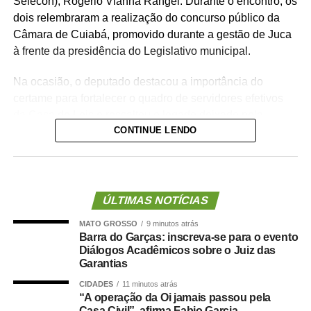
Selecon), Rogério Vianna Rangel. Durante o encontro, os
dois relembraram a realização do concurso público da
Câmara de Cuiabá, promovido durante a gestão de Juca
à frente da presidência do Legislativo municipal.
Na ocasião, o deputado destacou a importância do
certame para fortalecer o quadro de servidores efetivos
da Casa de Leis e ressaltou o legado deixado pela
CONTINUE LENDO
iniciativa.
“Nós deixamos uma marca de ter feito esse concurso
para atender a população cuiabana e a Câmara de
Cuiabá, que é de todos nós mato-grossenses, o
ÚLTIMAS NOTÍCIAS
parlamento mais antigo do Centro-Oeste brasileiro”,
MATO GROSSO
9 minutos atrás
afirmou Juca.
Barra do Garças: inscreva-se para o evento
Diálogos Acadêmicos sobre o Juiz das
O concurso público foi realizado para provimento de
Garantias
vagas e formação de cadastro de reserva para cargos de
CIDADES
11 minutos atrás
níveis médio e superior, contemplando funções como
“A operação da Oi jamais passou pela
técnico legislativo, analista legislativo, controlador interno
Casa Civil”, afirma Fabio Garcia