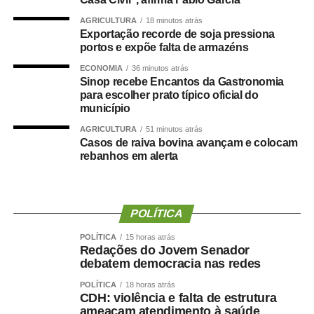
e contador.
AGRICULTURA
18 minutos atrás
Exportação recorde de soja pressiona
Durante a visita, Rogério Vianna Rangel agradeceu a
portos e expõe falta de armazéns
confiança depositada no Instituto Selecon e destacou a
ECONOMIA
36 minutos atrás
forma como o processo foi conduzido.
Sinop recebe Encantos da Gastronomia
para escolher prato típico oficial do
município
“Eu, em nome do Selecon, também agradeço ao
deputado porque, de fato, fizemos um concurso histórico,
AGRICULTURA
51 minutos atrás
Casos de raiva bovina avançam e colocam
graças à oportunidade que o Juca nos deu para
rebanhos em alerta
realizarmos esse concurso com qualidade e segurança,
mas, acima de tudo, com muita transparência”, declarou o
presidente da instituição.
POLÍTICA
Ao final do encontro, Juca reforçou a importância da
POLÍTICA
15 horas atrás
valorização do serviço público por meio de concursos
Redações do Jovem Senador
realizados com responsabilidade, transparência e
debatem democracia nas redes
igualdade de oportunidades para todos os candidatos.
POLÍTICA
18 horas atrás
CDH: violência e falta de estrutura
ameaçam atendimento à saúde