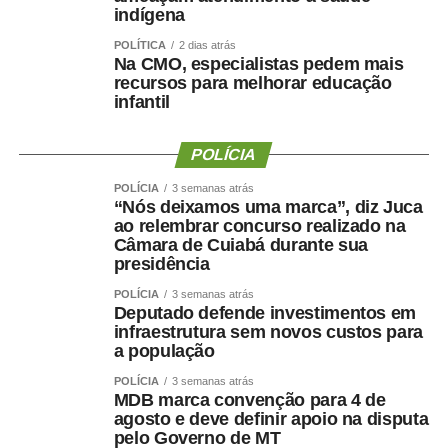
indígena
POLÍTICA
2 dias atrás
COMENTE ABAIXO:
Na CMO, especialistas pedem mais
recursos para melhorar educação
infantil
WhatsApp
Facebook
Twitter
Messenger
LinkedIn
Share
POLÍCIA
POLÍCIA
3 semanas atrás
“Nós deixamos uma marca”, diz Juca
ao relembrar concurso realizado na
Câmara de Cuiabá durante sua
presidência
POLÍCIA
3 semanas atrás
Deputado defende investimentos em
infraestrutura sem novos custos para
a população
POLÍCIA
3 semanas atrás
MDB marca convenção para 4 de
agosto e deve definir apoio na disputa
pelo Governo de MT