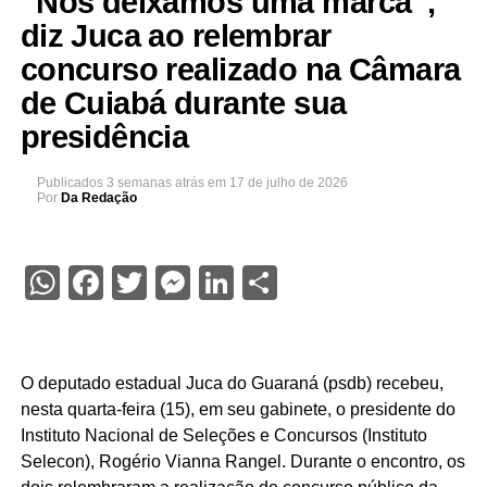
“Nós deixamos uma marca”,
diz Juca ao relembrar
concurso realizado na Câmara
de Cuiabá durante sua
presidência
Publicados
3 semanas atrás
em
17 de julho de 2026
Por
Da Redação
WhatsApp
Facebook
Twitter
Messenger
LinkedIn
Share
O deputado estadual Juca do Guaraná (psdb) recebeu,
nesta quarta-feira (15), em seu gabinete, o presidente do
Instituto Nacional de Seleções e Concursos (Instituto
Selecon), Rogério Vianna Rangel. Durante o encontro, os