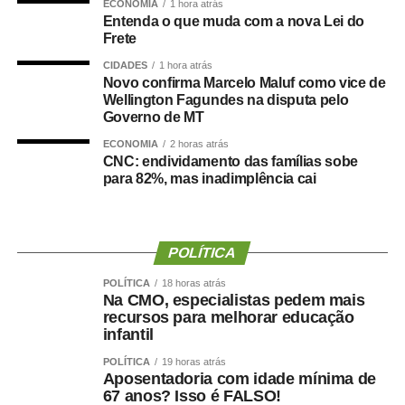
ECONOMIA
1 hora atrás
Entenda o que muda com a nova Lei do
Durante a visita, Rogério Vianna Rangel agradeceu a
Frete
confiança depositada no Instituto Selecon e destacou a
CIDADES
1 hora atrás
forma como o processo foi conduzido.
Novo confirma Marcelo Maluf como vice de
Wellington Fagundes na disputa pelo
Governo de MT
“Eu, em nome do Selecon, também agradeço ao
deputado porque, de fato, fizemos um concurso histórico,
ECONOMIA
2 horas atrás
CNC: endividamento das famílias sobe
graças à oportunidade que o Juca nos deu para
para 82%, mas inadimplência cai
realizarmos esse concurso com qualidade e segurança,
mas, acima de tudo, com muita transparência”, declarou o
presidente da instituição.
POLÍTICA
Ao final do encontro, Juca reforçou a importância da
POLÍTICA
18 horas atrás
valorização do serviço público por meio de concursos
Na CMO, especialistas pedem mais
realizados com responsabilidade, transparência e
recursos para melhorar educação
igualdade de oportunidades para todos os candidatos.
infantil
POLÍTICA
19 horas atrás
Aposentadoria com idade mínima de
67 anos? Isso é FALSO!