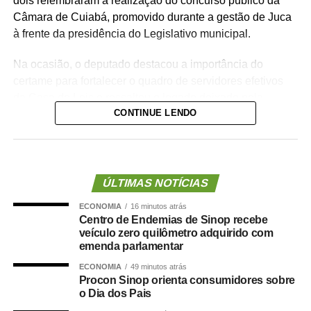
dois relembraram a realização do concurso público da
Câmara de Cuiabá, promovido durante a gestão de Juca
à frente da presidência do Legislativo municipal.
Na ocasião, o deputado destacou a importância do
certame para fortalecer o quadro de servidores efetivos
da Casa de Leis e ressaltou o legado deixado pela
CONTINUE LENDO
iniciativa.
“Nós deixamos uma marca de ter feito esse concurso
para atender a população cuiabana e a Câmara de
Cuiabá, que é de todos nós mato-grossenses, o
ÚLTIMAS NOTÍCIAS
parlamento mais antigo do Centro-Oeste brasileiro”,
ECONOMIA
16 minutos atrás
afirmou Juca.
Centro de Endemias de Sinop recebe
veículo zero quilômetro adquirido com
O concurso público foi realizado para provimento de
emenda parlamentar
vagas e formação de cadastro de reserva para cargos de
ECONOMIA
49 minutos atrás
níveis médio e superior, contemplando funções como
Procon Sinop orienta consumidores sobre
técnico legislativo, analista legislativo, controlador interno
o Dia dos Pais
e contador.