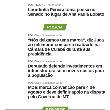
POLÍTICA
21 horas atrás
COMENTE ABAIXO:
Lourdinha Pereira toma posse no
Senado no lugar de Ana Paula Lobato
WhatsApp
Facebook
Twitter
Messenger
LinkedIn
Share
POLÍCIA
POLÍCIA
3 semanas atrás
“Nós deixamos uma marca”, diz Juca
ao relembrar concurso realizado na
Câmara de Cuiabá durante sua
presidência
POLÍCIA
3 semanas atrás
Deputado defende investimentos em
infraestrutura sem novos custos para
a população
POLÍCIA
3 semanas atrás
MDB marca convenção para 4 de
agosto e deve definir apoio na disputa
pelo Governo de MT
ESPORTE