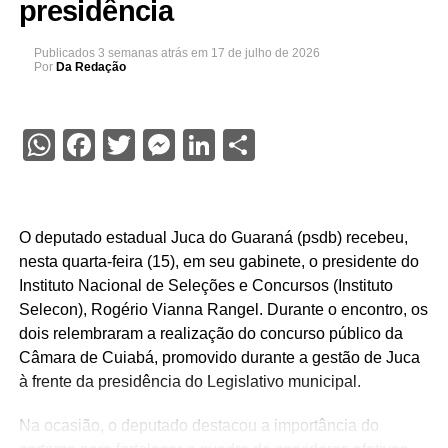
presidência
Publicados
3 semanas atrás
em
17 de julho de 2026
Por
Da Redação
WhatsApp
Facebook
Twitter
Messenger
LinkedIn
Share
O deputado estadual Juca do Guaraná (psdb) recebeu,
nesta quarta-feira (15), em seu gabinete, o presidente do
Instituto Nacional de Seleções e Concursos (Instituto
Selecon), Rogério Vianna Rangel. Durante o encontro, os
dois relembraram a realização do concurso público da
Câmara de Cuiabá, promovido durante a gestão de Juca
à frente da presidência do Legislativo municipal.
Na ocasião, o deputado destacou a importância do