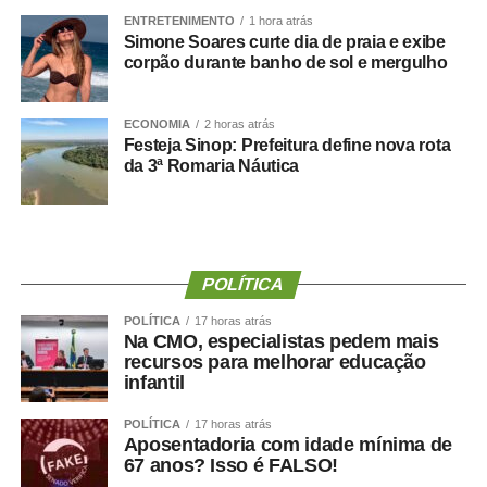
“Eu, em nome do Selecon, também agradeço ao
ENTRETENIMENTO
1 hora atrás
Simone Soares curte dia de praia e exibe
deputado porque, de fato, fizemos um concurso histórico,
corpão durante banho de sol e mergulho
graças à oportunidade que o Juca nos deu para
realizarmos esse concurso com qualidade e segurança,
mas, acima de tudo, com muita transparência”, declarou o
ECONOMIA
2 horas atrás
Festeja Sinop: Prefeitura define nova rota
presidente da instituição.
da 3ª Romaria Náutica
Ao final do encontro, Juca reforçou a importância da
valorização do serviço público por meio de concursos
realizados com responsabilidade, transparência e
igualdade de oportunidades para todos os candidatos.
POLÍTICA
POLÍTICA
17 horas atrás
Na CMO, especialistas pedem mais
recursos para melhorar educação
infantil
COMENTE ABAIXO:
POLÍTICA
17 horas atrás
Aposentadoria com idade mínima de
WhatsApp
Facebook
Twitter
Messenger
LinkedIn
Share
67 anos? Isso é FALSO!