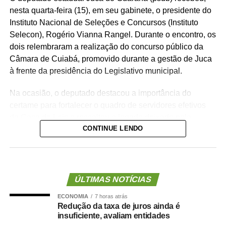
nesta quarta-feira (15), em seu gabinete, o presidente do
Instituto Nacional de Seleções e Concursos (Instituto
Selecon), Rogério Vianna Rangel. Durante o encontro, os
dois relembraram a realização do concurso público da
Câmara de Cuiabá, promovido durante a gestão de Juca
à frente da presidência do Legislativo municipal.
Na ocasião, o deputado destacou a importância do
certame para fortalecer o quadro de servidores efetivos
da Casa de Leis e ressaltou o legado deixado pela
CONTINUE LENDO
iniciativa.
“Nós deixamos uma marca de ter feito esse concurso
para atender a população cuiabana e a Câmara de
Cuiabá, que é de todos nós mato-grossenses, o
ÚLTIMAS NOTÍCIAS
parlamento mais antigo do Centro-Oeste brasileiro”,
ECONOMIA
7 horas atrás
afirmou Juca.
Redução da taxa de juros ainda é
insuficiente, avaliam entidades
O concurso público foi realizado para provimento de