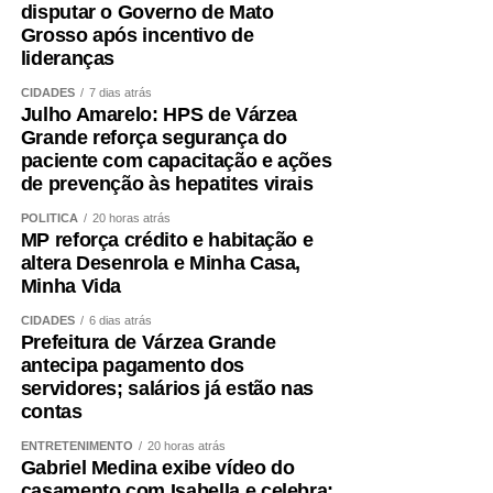
disputar o Governo de Mato
Grosso após incentivo de
lideranças
CIDADES
7 dias atrás
Julho Amarelo: HPS de Várzea
Grande reforça segurança do
paciente com capacitação e ações
de prevenção às hepatites virais
POLÍTICA
20 horas atrás
MP reforça crédito e habitação e
altera Desenrola e Minha Casa,
Minha Vida
CIDADES
6 dias atrás
Prefeitura de Várzea Grande
antecipa pagamento dos
servidores; salários já estão nas
contas
ENTRETENIMENTO
20 horas atrás
Gabriel Medina exibe vídeo do
casamento com Isabella e celebra: