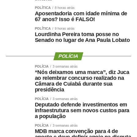
igualdade de oportunidades para todos os candidatos.
POLÍTICA
8 horas atrás
Aposentadoria com idade mínima de
67 anos? Isso é FALSO!
POLÍTICA
9 horas atrás
Lourdinha Pereira toma posse no
COMENTE ABAIXO:
Senado no lugar de Ana Paula Lobato
WhatsApp
Facebook
Twitter
Messenger
POLÍCIA
LinkedIn
Share
POLÍCIA
3 semanas atrás
“Nós deixamos uma marca”, diz Juca
ao relembrar concurso realizado na
Câmara de Cuiabá durante sua
presidência
POLÍCIA
3 semanas atrás
Deputado defende investimentos em
infraestrutura sem novos custos para
a população
POLÍCIA
3 semanas atrás
MDB marca convenção para 4 de
agosto e deve definir apoio na disputa