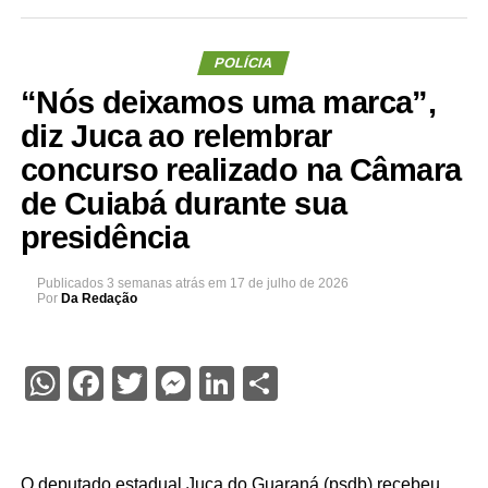
POLÍCIA
“Nós deixamos uma marca”,
diz Juca ao relembrar
concurso realizado na Câmara
de Cuiabá durante sua
presidência
Publicados
3 semanas atrás
em
17 de julho de 2026
Por
Da Redação
WhatsApp
Facebook
Twitter
Messenger
LinkedIn
Share
O deputado estadual Juca do Guaraná (psdb) recebeu,