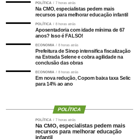
POLÍTICA
7 horas atrás
vagas e formação de cadastro de reserva para cargos de
Na CMO, especialistas pedem mais
níveis médio e superior, contemplando funções como
recursos para melhorar educação infantil
técnico legislativo, analista legislativo, controlador interno
POLÍTICA
8 horas atrás
e contador.
Aposentadoria com idade mínima de 67
anos? Isso é FALSO!
Durante a visita, Rogério Vianna Rangel agradeceu a
ECONOMIA
8 horas atrás
confiança depositada no Instituto Selecon e destacou a
Prefeitura de Sinop intensifica fiscalização
forma como o processo foi conduzido.
na Estrada Selene e cobra agilidade na
conclusão das obras
“Eu, em nome do Selecon, também agradeço ao
ECONOMIA
8 horas atrás
deputado porque, de fato, fizemos um concurso histórico,
Em nova redução, Copom baixa taxa Selic
para 14% ao ano
graças à oportunidade que o Juca nos deu para
realizarmos esse concurso com qualidade e segurança,
mas, acima de tudo, com muita transparência”, declarou o
presidente da instituição.
POLÍTICA
Ao final do encontro, Juca reforçou a importância da
POLÍTICA
7 horas atrás
Na CMO, especialistas pedem mais
valorização do serviço público por meio de concursos
recursos para melhorar educação
realizados com responsabilidade, transparência e
infantil