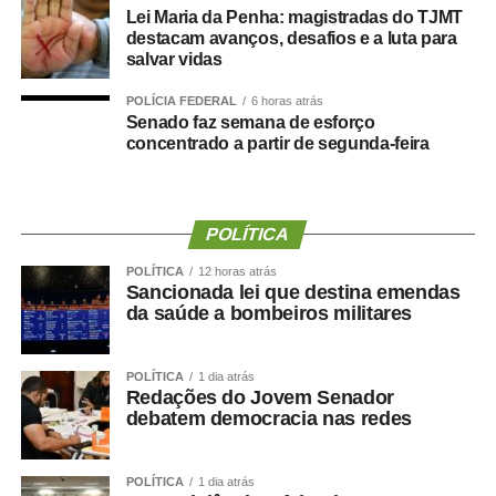
Lei Maria da Penha: magistradas do TJMT
deputado porque, de fato, fizemos um concurso histórico,
destacam avanços, desafios e a luta para
graças à oportunidade que o Juca nos deu para
salvar vidas
realizarmos esse concurso com qualidade e segurança,
mas, acima de tudo, com muita transparência”, declarou o
POLÍCIA FEDERAL
6 horas atrás
Senado faz semana de esforço
presidente da instituição.
concentrado a partir de segunda-feira
Ao final do encontro, Juca reforçou a importância da
valorização do serviço público por meio de concursos
realizados com responsabilidade, transparência e
POLÍTICA
igualdade de oportunidades para todos os candidatos.
POLÍTICA
12 horas atrás
Sancionada lei que destina emendas
da saúde a bombeiros militares
POLÍTICA
1 dia atrás
COMENTE ABAIXO:
Redações do Jovem Senador
debatem democracia nas redes
WhatsApp
Facebook
Twitter
Messenger
LinkedIn
Share
POLÍTICA
1 dia atrás