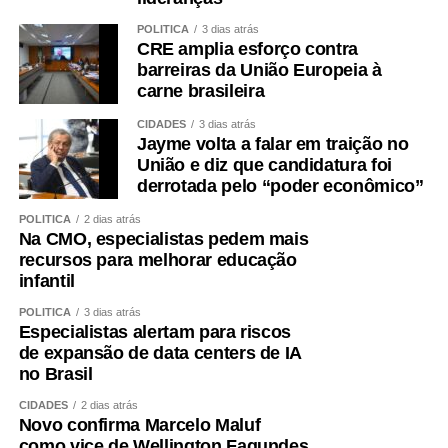
POLÍTICA
3 dias atrás
CRE amplia esforço contra
barreiras da União Europeia à
carne brasileira
CIDADES
3 dias atrás
Jayme volta a falar em traição no
União e diz que candidatura foi
derrotada pelo “poder econômico”
POLÍTICA
2 dias atrás
Na CMO, especialistas pedem mais
recursos para melhorar educação
infantil
POLÍTICA
3 dias atrás
Especialistas alertam para riscos
de expansão de data centers de IA
no Brasil
CIDADES
2 dias atrás
Novo confirma Marcelo Maluf
como vice de Wellington Fagundes