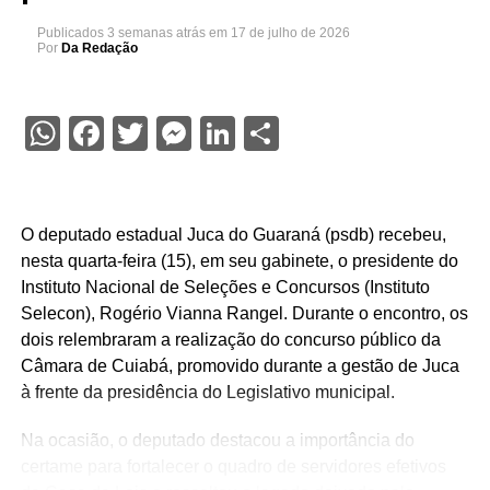
Publicados
3 semanas atrás
em
17 de julho de 2026
Por
Da Redação
WhatsApp
Facebook
Twitter
Messenger
LinkedIn
Share
O deputado estadual Juca do Guaraná (psdb) recebeu,
nesta quarta-feira (15), em seu gabinete, o presidente do
Instituto Nacional de Seleções e Concursos (Instituto
Selecon), Rogério Vianna Rangel. Durante o encontro, os
dois relembraram a realização do concurso público da
Câmara de Cuiabá, promovido durante a gestão de Juca
à frente da presidência do Legislativo municipal.
Na ocasião, o deputado destacou a importância do
certame para fortalecer o quadro de servidores efetivos