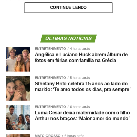
da Casa de Leis e ressaltou o legado deixado pela
CONTINUE LENDO
iniciativa.
“Nós deixamos uma marca de ter feito esse concurso
para atender a população cuiabana e a Câmara de
Cuiabá, que é de todos nós mato-grossenses, o
ÚLTIMAS NOTÍCIAS
parlamento mais antigo do Centro-Oeste brasileiro”,
ENTRETENIMENTO
4 horas atrás
afirmou Juca.
Angélica e Luciano Huck abrem álbum de
fotos em férias com família na Grécia
O concurso público foi realizado para provimento de
vagas e formação de cadastro de reserva para cargos de
ENTRETENIMENTO
5 horas atrás
níveis médio e superior, contemplando funções como
Sthefany Brito celebra 15 anos ao lado do
técnico legislativo, analista legislativo, controlador interno
marido: ‘Te amo todos os dias, pra sempre’
e contador.
Durante a visita, Rogério Vianna Rangel agradeceu a
ENTRETENIMENTO
6 horas atrás
Luma Cesar deixa maternidade com o filho
confiança depositada no Instituto Selecon e destacou a
Arthur nos braços: ‘Maior amor do mundo’
forma como o processo foi conduzido.
“Eu, em nome do Selecon, também agradeço ao
MATO GROSSO
6 horas atrás