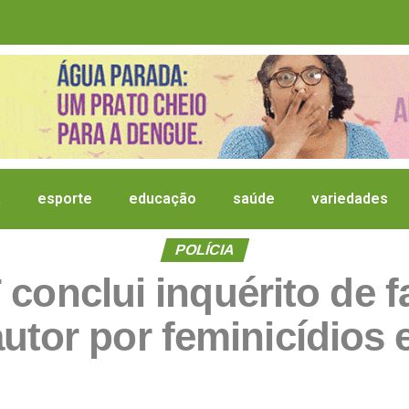
a
esporte
educação
saúde
variedades
POLÍCIA
T conclui inquérito de 
autor por feminicídios