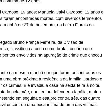
a a vítima de 12 anos.
lvi Cardoso, 19 anos; Manuela Calvi Cardoso, 12 anos e
s foram encontradas mortas, com diversos ferimentos
 na manhã de 27 de novembro, no bairro Florais da
legado Bruno França Ferreira, da Divisão de
riso, classificou a cena como brutal, cenário que
 e peritos envolvidos na apuração do crime que chocou
agrante na mesma manhã em que foram encontrados os
em uma obra próxima à residência da família Cardoso e
os crimes. Ele invadiu a casa na sexta-feira à noite,
ntado pela mãe, que tentou defender a família, matou
ometendo em seguida o estupro contra três, das quatro
Civil encontrou uma peça íntima de uma das vítimas.