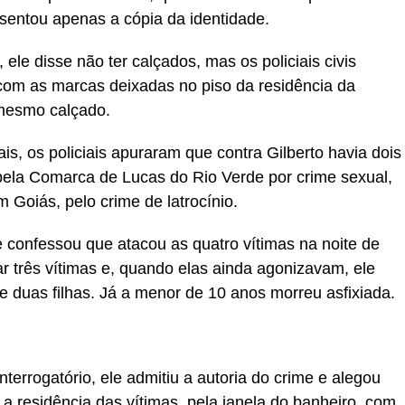
sentou apenas a cópia da identidade.
 ele disse não ter calçados, mas os policiais civis
com as marcas deixadas no piso da residência da
o mesmo calçado.
, os policiais apuraram que contra Gilberto havia dois
ela Comarca de Lucas do Rio Verde por crime sexual,
 Goiás, pelo crime de latrocínio.
 confessou que atacou as quatro vítimas na noite de
 três vítimas e, quando elas ainda agonizavam, ele
 duas filhas. Já a menor de 10 anos morreu asfixiada.
terrogatório, ele admitiu a autoria do crime e alegou
a residência das vítimas, pela janela do banheiro, com