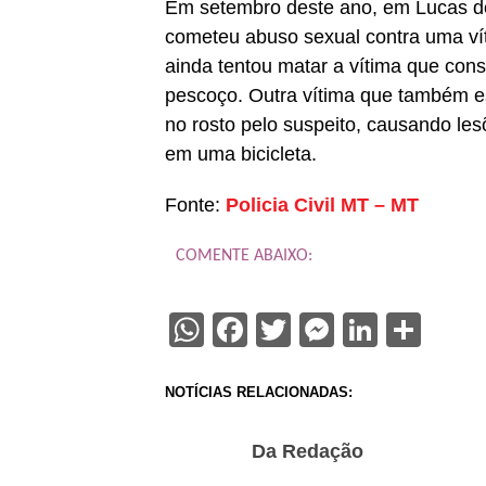
Em setembro deste ano, em Lucas do
cometeu abuso sexual contra uma vít
ainda tentou matar a vítima que cons
pescoço. Outra vítima que também est
no rosto pelo suspeito, causando lesõ
em uma bicicleta.
Fonte:
Policia Civil MT – MT
COMENTE ABAIXO:
WhatsApp
Facebook
Twitter
Messenge
Linked
Sha
NOTÍCIAS RELACIONADAS:
Da Redação