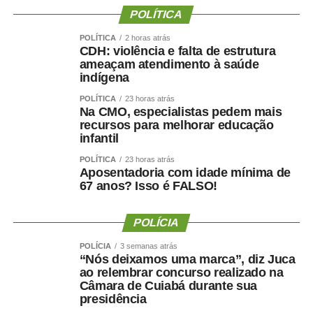
valorização do serviço público por meio de concursos
POLÍTICA
realizados com responsabilidade, transparência e
POLÍTICA
2 horas atrás
igualdade de oportunidades para todos os candidatos.
CDH: violência e falta de estrutura
ameaçam atendimento à saúde
indígena
POLÍTICA
23 horas atrás
Na CMO, especialistas pedem mais
COMENTE ABAIXO:
recursos para melhorar educação
infantil
POLÍTICA
23 horas atrás
WhatsApp
Facebook
Twitter
Messenger
LinkedIn
Share
Aposentadoria com idade mínima de
67 anos? Isso é FALSO!
POLÍCIA
POLÍCIA
3 semanas atrás
“Nós deixamos uma marca”, diz Juca
ao relembrar concurso realizado na
Câmara de Cuiabá durante sua
presidência