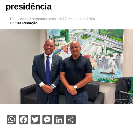
presidência
Publicados
3 semanas atrás
em
17 de julho de 2026
Por
Da Redação
WhatsApp
Facebook
Twitter
Messenger
LinkedIn
Share