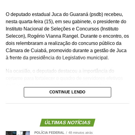
O deputado estadual Juca do Guaraná (psdb) recebeu,
nesta quarta-feira (15), em seu gabinete, o presidente do
Instituto Nacional de Seleções e Concursos (Instituto
Selecon), Rogério Vianna Rangel. Durante o encontro, os
dois relembraram a realização do concurso público da
Câmara de Cuiabá, promovido durante a gestão de Juca
à frente da presidência do Legislativo municipal.
Na ocasião, o deputado destacou a importância do
certame para fortalecer o quadro de servidores efetivos
da Casa de Leis e ressaltou o legado deixado pela
CONTINUE LENDO
iniciativa.
“Nós deixamos uma marca de ter feito esse concurso
para atender a população cuiabana e a Câmara de
Cuiabá, que é de todos nós mato-grossenses, o
ÚLTIMAS NOTÍCIAS
parlamento mais antigo do Centro-Oeste brasileiro”,
POLÍCIA FEDERAL
48 minutos atrás
afirmou Juca.