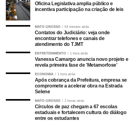
Oficina Legislativa amplia público e
incentiva participação na criação de leis
O concurso público foi realizado para provimento de
vagas e formação de cadastro de reserva para cargos de
MATO GROSSO
54 minutos atrás
níveis médio e superior, contemplando funções como
Contatos do Judiciário: veja onde
técnico legislativo, analista legislativo, controlador interno
encontrar telefones e canais de
e contador.
atendimento do TJMT
ENTRETENIMENTO
1 hora atrás
Durante a visita, Rogério Vianna Rangel agradeceu a
Vanessa Camargo anuncia novo projeto e
confiança depositada no Instituto Selecon e destacou a
revela primeira fase de ‘Metamorfose’
forma como o processo foi conduzido.
ECONOMIA
1 hora atrás
Após cobrança da Prefeitura, empresa se
“Eu, em nome do Selecon, também agradeço ao
compromete a acelerar obra na Estrada
deputado porque, de fato, fizemos um concurso histórico,
Selene
graças à oportunidade que o Juca nos deu para
MATO GROSSO
2 horas atrás
realizarmos esse concurso com qualidade e segurança,
Círculos de paz chegam a 67 escolas
estaduais e fortalecem cultura do diálogo
mas, acima de tudo, com muita transparência”, declarou o
entre os estudantes
presidente da instituição.
Ao final do encontro, Juca reforçou a importância da