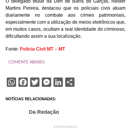
O delegado titular da Derf de Barra do Garças, Nelder
Martins Pereira, destacou que os policiais civis atuam
diariamente no combate aos crimes patrimoniais,
especialmente com a utilização de meios eletrônicos que,
em muitos casos, ocultam a real identidade do criminoso,
dificultando assim a sua localização.
Fonte:
Policia Civil MT – MT
COMENTE ABAIXO:
WhatsApp
Facebook
Twitter
Messenger
LinkedIn
Share
NOTÍCIAS RELACIONADAS:
Da Redação
PROPAGANDA