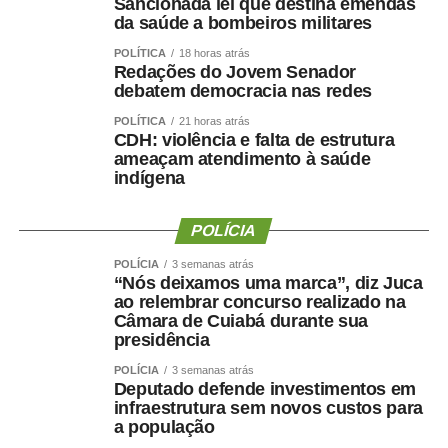
Sancionada lei que destina emendas
igualdade de oportunidades para todos os candidatos.
da saúde a bombeiros militares
POLÍTICA
18 horas atrás
Redações do Jovem Senador
debatem democracia nas redes
POLÍTICA
21 horas atrás
COMENTE ABAIXO:
CDH: violência e falta de estrutura
ameaçam atendimento à saúde
indígena
WhatsApp
Facebook
Twitter
Messenger
LinkedIn
Share
POLÍCIA
POLÍCIA
3 semanas atrás
“Nós deixamos uma marca”, diz Juca
ao relembrar concurso realizado na
Câmara de Cuiabá durante sua
presidência
POLÍCIA
3 semanas atrás
Deputado defende investimentos em
infraestrutura sem novos custos para
a população