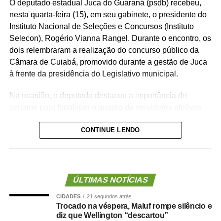
O deputado estadual Juca do Guaraná (psdb) recebeu,
nesta quarta-feira (15), em seu gabinete, o presidente do
Instituto Nacional de Seleções e Concursos (Instituto
Selecon), Rogério Vianna Rangel. Durante o encontro, os
dois relembraram a realização do concurso público da
Câmara de Cuiabá, promovido durante a gestão de Juca
à frente da presidência do Legislativo municipal.
Na ocasião, o deputado destacou a importância do
certame para fortalecer o quadro de servidores efetivos
da Casa de Leis e ressaltou o legado deixado pela
CONTINUE LENDO
iniciativa.
“Nós deixamos uma marca de ter feito esse concurso
para atender a população cuiabana e a Câmara de
Cuiabá, que é de todos nós mato-grossenses, o
ÚLTIMAS NOTÍCIAS
parlamento mais antigo do Centro-Oeste brasileiro”,
CIDADES
21 segundos atrás
afirmou Juca.
Trocado na véspera, Maluf rompe silêncio e
diz que Wellington “descartou”