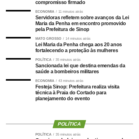
O concurso público foi realizado para provimento de
compromisso firmado
vagas e formação de cadastro de reserva para cargos de
ECONOMIA
11 minutos atrás
níveis médio e superior, contemplando funções como
Servidoras refletem sobre avanços da Lei
técnico legislativo, analista legislativo, controlador interno
Maria da Penha em encontro promovido
pela Prefeitura de Sinop
e contador.
MATO GROSSO
14 minutos atrás
Durante a visita, Rogério Vianna Rangel agradeceu a
Lei Maria da Penha chega aos 20 anos
fortalecendo a proteção às mulheres
confiança depositada no Instituto Selecon e destacou a
forma como o processo foi conduzido.
POLÍTICA
35 minutos atrás
Sancionada lei que destina emendas da
saúde a bombeiros militares
“Eu, em nome do Selecon, também agradeço ao
deputado porque, de fato, fizemos um concurso histórico,
ECONOMIA
43 minutos atrás
Festeja Sinop: Prefeitura realiza visita
graças à oportunidade que o Juca nos deu para
técnica à Praia do Cortado para
realizarmos esse concurso com qualidade e segurança,
planejamento do evento
mas, acima de tudo, com muita transparência”, declarou o
presidente da instituição.
Ao final do encontro, Juca reforçou a importância da
POLÍTICA
valorização do serviço público por meio de concursos
POLÍTICA
35 minutos atrás
realizados com responsabilidade, transparência e