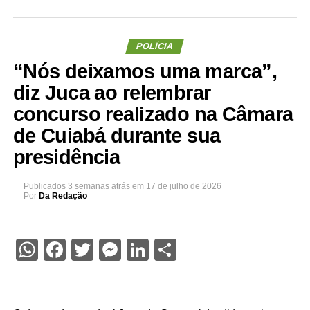
POLÍCIA
“Nós deixamos uma marca”,
diz Juca ao relembrar
concurso realizado na Câmara
de Cuiabá durante sua
presidência
Publicados
3 semanas atrás
em
17 de julho de 2026
Por
Da Redação
WhatsApp
Facebook
Twitter
Messenger
LinkedIn
Share