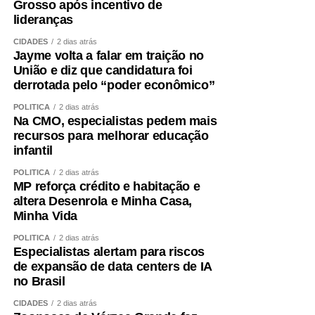
Grosso após incentivo de
lideranças
CIDADES
2 dias atrás
Jayme volta a falar em traição no
União e diz que candidatura foi
derrotada pelo “poder econômico”
POLÍTICA
2 dias atrás
Na CMO, especialistas pedem mais
recursos para melhorar educação
infantil
POLÍTICA
2 dias atrás
MP reforça crédito e habitação e
altera Desenrola e Minha Casa,
Minha Vida
POLÍTICA
2 dias atrás
Especialistas alertam para riscos
de expansão de data centers de IA
no Brasil
CIDADES
2 dias atrás