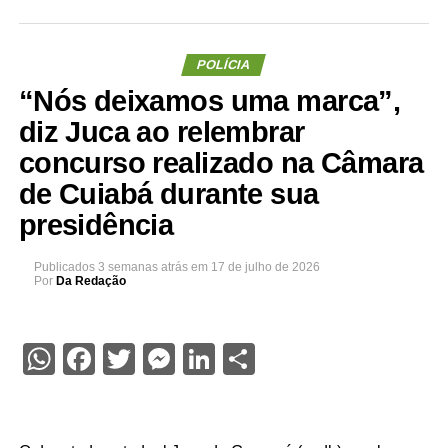
POLÍCIA
“Nós deixamos uma marca”,
diz Juca ao relembrar
concurso realizado na Câmara
de Cuiabá durante sua
presidência
Publicados
3 semanas atrás
em
17 de julho de 2026
Por
Da Redação
WhatsApp
Facebook
Twitter
Messenger
LinkedIn
Share