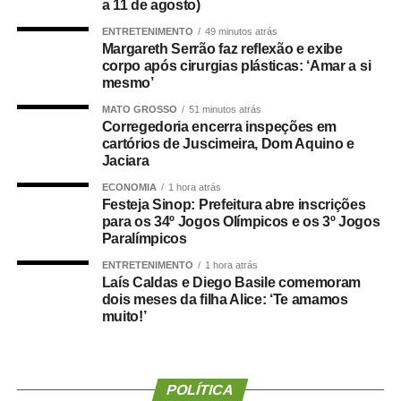
a 11 de agosto)
vagas e formação de cadastro de reserva para cargos de
ENTRETENIMENTO
49 minutos atrás
níveis médio e superior, contemplando funções como
Margareth Serrão faz reflexão e exibe
técnico legislativo, analista legislativo, controlador interno
corpo após cirurgias plásticas: ‘Amar a si
mesmo’
e contador.
MATO GROSSO
51 minutos atrás
Durante a visita, Rogério Vianna Rangel agradeceu a
Corregedoria encerra inspeções em
cartórios de Juscimeira, Dom Aquino e
confiança depositada no Instituto Selecon e destacou a
Jaciara
forma como o processo foi conduzido.
ECONOMIA
1 hora atrás
Festeja Sinop: Prefeitura abre inscrições
“Eu, em nome do Selecon, também agradeço ao
para os 34º Jogos Olímpicos e os 3º Jogos
deputado porque, de fato, fizemos um concurso histórico,
Paralímpicos
graças à oportunidade que o Juca nos deu para
ENTRETENIMENTO
1 hora atrás
realizarmos esse concurso com qualidade e segurança,
Laís Caldas e Diego Basile comemoram
mas, acima de tudo, com muita transparência”, declarou o
dois meses da filha Alice: ‘Te amamos
presidente da instituição.
muito!’
Ao final do encontro, Juca reforçou a importância da
valorização do serviço público por meio de concursos
POLÍTICA
realizados com responsabilidade, transparência e