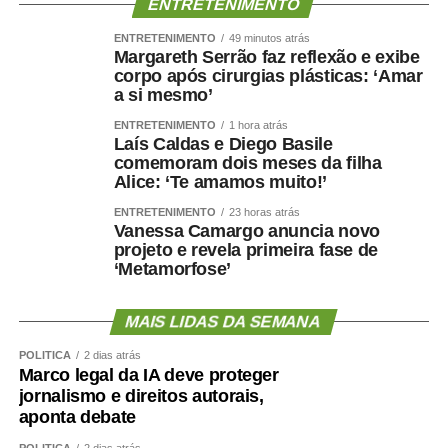
ENTRETENIMENTO
ENTRETENIMENTO
49 minutos atrás
Margareth Serrão faz reflexão e exibe
corpo após cirurgias plásticas: ‘Amar
a si mesmo’
ENTRETENIMENTO
1 hora atrás
Laís Caldas e Diego Basile
comemoram dois meses da filha
Alice: ‘Te amamos muito!’
ENTRETENIMENTO
23 horas atrás
Vanessa Camargo anuncia novo
projeto e revela primeira fase de
‘Metamorfose’
MAIS LIDAS DA SEMANA
POLÍTICA
2 dias atrás
Marco legal da IA deve proteger
jornalismo e direitos autorais,
aponta debate
POLÍTICA
2 dias atrás