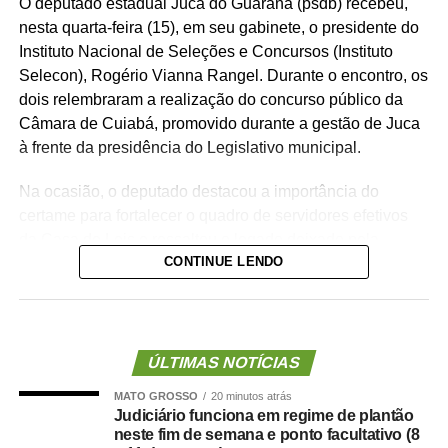
O deputado estadual Juca do Guaraná (psdb) recebeu,
nesta quarta-feira (15), em seu gabinete, o presidente do
Instituto Nacional de Seleções e Concursos (Instituto
Selecon), Rogério Vianna Rangel. Durante o encontro, os
dois relembraram a realização do concurso público da
Câmara de Cuiabá, promovido durante a gestão de Juca
à frente da presidência do Legislativo municipal.
Na ocasião, o deputado destacou a importância do
certame para fortalecer o quadro de servidores efetivos
da Casa de Leis e ressaltou o legado deixado pela
CONTINUE LENDO
iniciativa.
“Nós deixamos uma marca de ter feito esse concurso
para atender a população cuiabana e a Câmara de
Cuiabá, que é de todos nós mato-grossenses, o
ÚLTIMAS NOTÍCIAS
parlamento mais antigo do Centro-Oeste brasileiro”,
MATO GROSSO
20 minutos atrás
afirmou Juca.
Judiciário funciona em regime de plantão
neste fim de semana e ponto facultativo (8
O concurso público foi realizado para provimento de