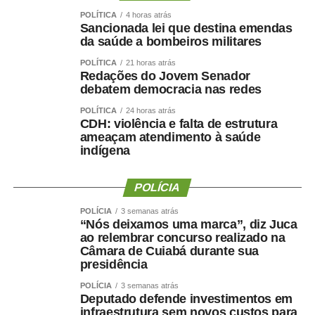
igualdade de oportunidades para todos os candidatos.
POLÍTICA
4 horas atrás
Sancionada lei que destina emendas
da saúde a bombeiros militares
POLÍTICA
21 horas atrás
Redações do Jovem Senador
debatem democracia nas redes
COMENTE ABAIXO:
POLÍTICA
24 horas atrás
CDH: violência e falta de estrutura
WhatsApp
Facebook
Twitter
Messenger
LinkedIn
Share
ameaçam atendimento à saúde
indígena
POLÍCIA
POLÍCIA
3 semanas atrás
“Nós deixamos uma marca”, diz Juca
ao relembrar concurso realizado na
Câmara de Cuiabá durante sua
presidência
POLÍCIA
3 semanas atrás
Deputado defende investimentos em
infraestrutura sem novos custos para