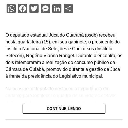
WhatsApp
Facebook
Twitter
Messenger
LinkedIn
Share
O deputado estadual Juca do Guaraná (psdb) recebeu,
nesta quarta-feira (15), em seu gabinete, o presidente do
Instituto Nacional de Seleções e Concursos (Instituto
Selecon), Rogério Vianna Rangel. Durante o encontro, os
dois relembraram a realização do concurso público da
Câmara de Cuiabá, promovido durante a gestão de Juca
à frente da presidência do Legislativo municipal.
Na ocasião, o deputado destacou a importância do
certame para fortalecer o quadro de servidores efetivos
da Casa de Leis e ressaltou o legado deixado pela
CONTINUE LENDO
iniciativa.
“Nós deixamos uma marca de ter feito esse concurso