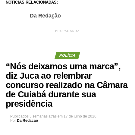
NOTÍCIAS RELACIONADAS:
Da Redação
PROPAGANDA
POLÍCIA
“Nós deixamos uma marca”,
diz Juca ao relembrar
concurso realizado na Câmara
de Cuiabá durante sua
presidência
Publicados
3 semanas atrás
em
17 de julho de 2026
Por
Da Redação