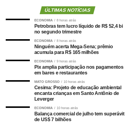
para atender a população cuiabana e a Câmara de
Cuiabá, que é de todos nós mato-grossenses, o
ÚLTIMAS NOTÍCIAS
parlamento mais antigo do Centro-Oeste brasileiro”,
ECONOMIA
8 horas atrás
afirmou Juca.
Petrobras tem lucro líquido de R$ 52,4 bi
no segundo trimestre
O concurso público foi realizado para provimento de
ECONOMIA
8 horas atrás
vagas e formação de cadastro de reserva para cargos de
Ninguém acerta Mega-Sena; prêmio
níveis médio e superior, contemplando funções como
acumula para R$ 165 milhões
técnico legislativo, analista legislativo, controlador interno
ECONOMIA
9 horas atrás
e contador.
Pix amplia participação nos pagamentos
em bares e restaurantes
Durante a visita, Rogério Vianna Rangel agradeceu a
MATO GROSSO
10 horas atrás
confiança depositada no Instituto Selecon e destacou a
Cesima: Projeto de educação ambiental
forma como o processo foi conduzido.
encanta crianças em Santo Antônio de
Leverger
“Eu, em nome do Selecon, também agradeço ao
ECONOMIA
10 horas atrás
deputado porque, de fato, fizemos um concurso histórico,
Balança comercial de julho tem superávit
de US$ 7 bilhões
graças à oportunidade que o Juca nos deu para
realizarmos esse concurso com qualidade e segurança,
mas, acima de tudo, com muita transparência”, declarou o