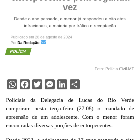
vez
Desde o ano passado, o menor já respondeu a oito atos
infracionais, a maioria por tráfico e receptação
Publicado em
28 de agosto de 2024
Por
Da Redação
POLÍCIA
Foto: Polícia Civil-MT
WhatsApp
Facebook
Twitter
Messenger
LinkedIn
Share
Policiais da Delegacia de Lucas do Rio Verde
cumpriram nesta terça-feira (27.08) o mandado de
apreensão de um adolescente. Com o menor foram
encontradas diversas porções de entorpecentes.
Desde 2023, o adolescente de 17 anos responde a oito