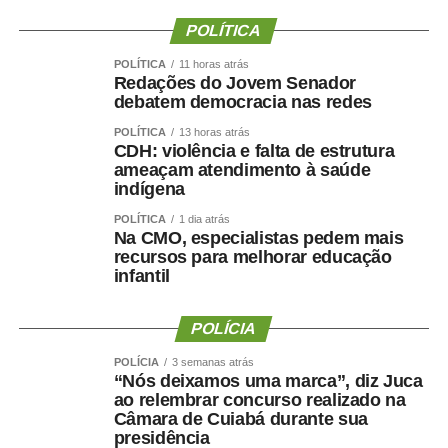
presidente da instituição.
POLÍTICA
Ao final do encontro, Juca reforçou a importância da
POLÍTICA
11 horas atrás
Redações do Jovem Senador
valorização do serviço público por meio de concursos
debatem democracia nas redes
realizados com responsabilidade, transparência e
POLÍTICA
13 horas atrás
igualdade de oportunidades para todos os candidatos.
CDH: violência e falta de estrutura
ameaçam atendimento à saúde
indígena
POLÍTICA
1 dia atrás
Na CMO, especialistas pedem mais
COMENTE ABAIXO:
recursos para melhorar educação
infantil
WhatsApp
Facebook
Twitter
Messenger
LinkedIn
Share
POLÍCIA
POLÍCIA
3 semanas atrás
“Nós deixamos uma marca”, diz Juca
ao relembrar concurso realizado na
Câmara de Cuiabá durante sua
presidência