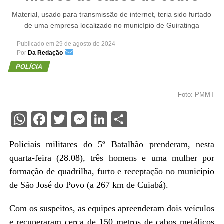
Material, usado para transmissão de internet, teria sido furtado
de uma empresa localizado no município de Guiratinga
Publicado em
29 de agosto de 2024
Por
Da Redação
POLÍCIA
Foto: PMMT
WhatsApp
Facebook
Twitter
Messenger
LinkedIn
Share
Policiais militares do 5º Batalhão prenderam, nesta
quarta-feira (28.08), três homens e uma mulher por
formação de quadrilha, furto e receptação no município
de São José do Povo (a 267 km de Cuiabá).
Com os suspeitos, as equipes apreenderam dois veículos
e recuperaram cerca de 150 metros de cabos metálicos