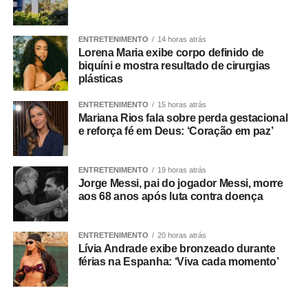
O concurso público foi realizado para provimento de
vagas e formação de cadastro de reserva para cargos de
ENTRETENIMENTO
14 horas atrás
níveis médio e superior, contemplando funções como
Lorena Maria exibe corpo definido de
técnico legislativo, analista legislativo, controlador interno
biquíni e mostra resultado de cirurgias
e contador.
plásticas
Durante a visita, Rogério Vianna Rangel agradeceu a
ENTRETENIMENTO
15 horas atrás
Mariana Rios fala sobre perda gestacional
confiança depositada no Instituto Selecon e destacou a
e reforça fé em Deus: ‘Coração em paz’
forma como o processo foi conduzido.
“Eu, em nome do Selecon, também agradeço ao
ENTRETENIMENTO
19 horas atrás
Jorge Messi, pai do jogador Messi, morre
deputado porque, de fato, fizemos um concurso histórico,
aos 68 anos após luta contra doença
graças à oportunidade que o Juca nos deu para
realizarmos esse concurso com qualidade e segurança,
mas, acima de tudo, com muita transparência”, declarou o
ENTRETENIMENTO
20 horas atrás
Lívia Andrade exibe bronzeado durante
presidente da instituição.
férias na Espanha: ‘Viva cada momento’
Ao final do encontro, Juca reforçou a importância da
valorização do serviço público por meio de concursos