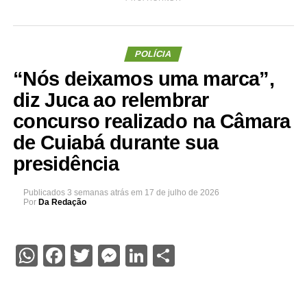
POLÍCIA
“Nós deixamos uma marca”,
diz Juca ao relembrar
concurso realizado na Câmara
de Cuiabá durante sua
presidência
Publicados
3 semanas atrás
em
17 de julho de 2026
Por
Da Redação
WhatsApp
Facebook
Twitter
Messenger
LinkedIn
Share