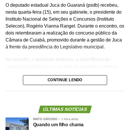
O deputado estadual Juca do Guaraná (psdb) recebeu,
nesta quarta-feira (15), em seu gabinete, o presidente do
Instituto Nacional de Seleções e Concursos (Instituto
Selecon), Rogério Vianna Rangel. Durante o encontro, os
dois relembraram a realização do concurso público da
Câmara de Cuiabá, promovido durante a gestão de Juca
à frente da presidência do Legislativo municipal.
Na ocasião, o deputado destacou a importância do
certame para fortalecer o quadro de servidores efetivos
da Casa de Leis e ressaltou o legado deixado pela
CONTINUE LENDO
iniciativa.
“Nós deixamos uma marca de ter feito esse concurso
para atender a população cuiabana e a Câmara de
Cuiabá, que é de todos nós mato-grossenses, o
ÚLTIMAS NOTÍCIAS
parlamento mais antigo do Centro-Oeste brasileiro”,
MATO GROSSO
1 hora atrás
afirmou Juca.
Quando um filho chama