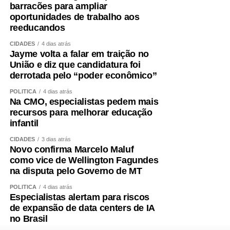
barracões para ampliar
oportunidades de trabalho aos
reeducandos
CIDADES
4 dias atrás
Jayme volta a falar em traição no
União e diz que candidatura foi
derrotada pelo “poder econômico”
POLÍTICA
4 dias atrás
Na CMO, especialistas pedem mais
recursos para melhorar educação
infantil
CIDADES
3 dias atrás
Novo confirma Marcelo Maluf
como vice de Wellington Fagundes
na disputa pelo Governo de MT
POLÍTICA
4 dias atrás
Especialistas alertam para riscos
de expansão de data centers de IA
no Brasil