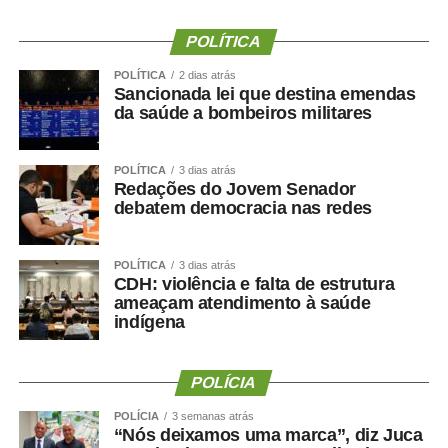
realizados com responsabilidade, transparência e
igualdade de oportunidades para todos os candidatos.
POLÍTICA
POLÍTICA
2 dias atrás
Sancionada lei que destina emendas
da saúde a bombeiros militares
COMENTE ABAIXO:
POLÍTICA
3 dias atrás
Redações do Jovem Senador
WhatsApp
Facebook
Twitter
Messenger
LinkedIn
Share
debatem democracia nas redes
POLÍTICA
3 dias atrás
CDH: violência e falta de estrutura
ameaçam atendimento à saúde
indígena
POLÍCIA
POLÍCIA
3 semanas atrás
“Nós deixamos uma marca”, diz Juca