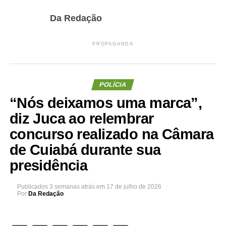
Da Redação
PROPAGANDA
POLÍCIA
“Nós deixamos uma marca”,
diz Juca ao relembrar
concurso realizado na Câmara
de Cuiabá durante sua
presidência
Publicados
3 semanas atrás
em
17 de julho de 2026
Por
Da Redação