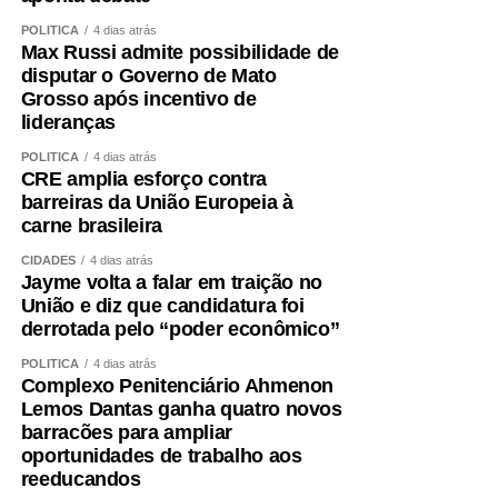
POLÍTICA
4 dias atrás
Max Russi admite possibilidade de
disputar o Governo de Mato
Grosso após incentivo de
lideranças
POLÍTICA
4 dias atrás
CRE amplia esforço contra
barreiras da União Europeia à
carne brasileira
CIDADES
4 dias atrás
Jayme volta a falar em traição no
União e diz que candidatura foi
derrotada pelo “poder econômico”
POLÍTICA
4 dias atrás
Complexo Penitenciário Ahmenon
Lemos Dantas ganha quatro novos
barracões para ampliar
oportunidades de trabalho aos
reeducandos