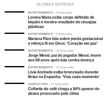
Cuiabá, que é de todos nós mato-grossenses, o
ÚLTIMAS NOTÍCIAS
parlamento mais antigo do Centro-Oeste brasileiro”,
ENTRETENIMENTO
6 horas atrás
afirmou Juca.
Lorena Maria exibe corpo definido de
biquíni e mostra resultado de cirurgias
O concurso público foi realizado para provimento de
plásticas
vagas e formação de cadastro de reserva para cargos de
ENTRETENIMENTO
8 horas atrás
níveis médio e superior, contemplando funções como
Mariana Rios fala sobre perda gestacional
técnico legislativo, analista legislativo, controlador interno
e reforça fé em Deus: ‘Coração em paz’
e contador.
ENTRETENIMENTO
12 horas atrás
Jorge Messi, pai do jogador Messi, morre
Durante a visita, Rogério Vianna Rangel agradeceu a
aos 68 anos após luta contra doença
confiança depositada no Instituto Selecon e destacou a
ENTRETENIMENTO
12 horas atrás
forma como o processo foi conduzido.
Lívia Andrade exibe bronzeado durante
férias na Espanha: ‘Viva cada momento’
“Eu, em nome do Selecon, também agradeço ao
AGRICULTURA
17 horas atrás
deputado porque, de fato, fizemos um concurso histórico,
Colheita do café chega a 84% apesar do
atraso provocado pelo clima
graças à oportunidade que o Juca nos deu para
realizarmos esse concurso com qualidade e segurança,
mas, acima de tudo, com muita transparência”, declarou o