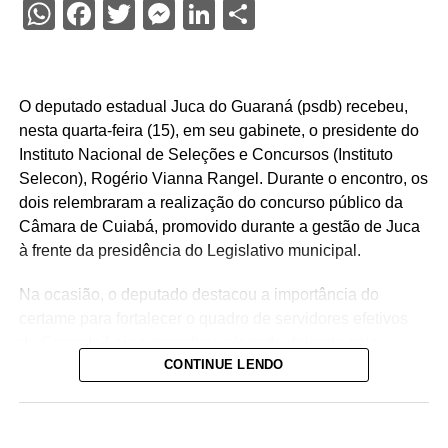
WhatsApp
Facebook
Twitter
Messenger
LinkedIn
Share
O deputado estadual Juca do Guaraná (psdb) recebeu,
nesta quarta-feira (15), em seu gabinete, o presidente do
Instituto Nacional de Seleções e Concursos (Instituto
Selecon), Rogério Vianna Rangel. Durante o encontro, os
dois relembraram a realização do concurso público da
Câmara de Cuiabá, promovido durante a gestão de Juca
à frente da presidência do Legislativo municipal.
Na ocasião, o deputado destacou a importância do
certame para fortalecer o quadro de servidores efetivos
da Casa de Leis e ressaltou o legado deixado pela
CONTINUE LENDO
iniciativa.
“Nós deixamos uma marca de ter feito esse concurso
para atender a população cuiabana e a Câmara de