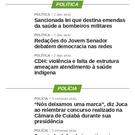
presidente da instituição.
POLÍTICA
Ao final do encontro, Juca reforçou a importância da
POLÍTICA
2 dias atrás
Sancionada lei que destina emendas
valorização do serviço público por meio de concursos
da saúde a bombeiros militares
realizados com responsabilidade, transparência e
POLÍTICA
2 dias atrás
igualdade de oportunidades para todos os candidatos.
Redações do Jovem Senador
debatem democracia nas redes
POLÍTICA
2 dias atrás
CDH: violência e falta de estrutura
ameaçam atendimento à saúde
COMENTE ABAIXO:
indígena
WhatsApp
Facebook
Twitter
Messenger
POLÍCIA
LinkedIn
Share
POLÍCIA
3 semanas atrás
“Nós deixamos uma marca”, diz Juca
ao relembrar concurso realizado na
Câmara de Cuiabá durante sua
presidência
POLÍCIA
3 semanas atrás