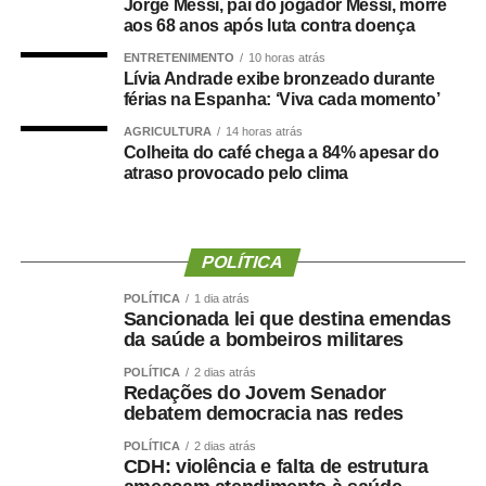
Jorge Messi, pai do jogador Messi, morre
Durante a visita, Rogério Vianna Rangel agradeceu a
aos 68 anos após luta contra doença
confiança depositada no Instituto Selecon e destacou a
ENTRETENIMENTO
10 horas atrás
forma como o processo foi conduzido.
Lívia Andrade exibe bronzeado durante
férias na Espanha: ‘Viva cada momento’
“Eu, em nome do Selecon, também agradeço ao
AGRICULTURA
14 horas atrás
deputado porque, de fato, fizemos um concurso histórico,
Colheita do café chega a 84% apesar do
atraso provocado pelo clima
graças à oportunidade que o Juca nos deu para
realizarmos esse concurso com qualidade e segurança,
mas, acima de tudo, com muita transparência”, declarou o
presidente da instituição.
POLÍTICA
Ao final do encontro, Juca reforçou a importância da
POLÍTICA
1 dia atrás
Sancionada lei que destina emendas
valorização do serviço público por meio de concursos
da saúde a bombeiros militares
realizados com responsabilidade, transparência e
POLÍTICA
2 dias atrás
igualdade de oportunidades para todos os candidatos.
Redações do Jovem Senador
debatem democracia nas redes
POLÍTICA
2 dias atrás
CDH: violência e falta de estrutura