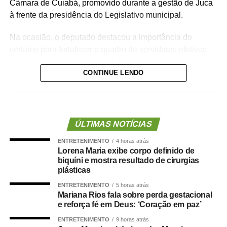
Câmara de Cuiabá, promovido durante a gestão de Juca
à frente da presidência do Legislativo municipal.
Na ocasião, o deputado destacou a importância do
certame para fortalecer o quadro de servidores efetivos
da Casa de Leis e ressaltou o legado deixado pela
CONTINUE LENDO
iniciativa.
“Nós deixamos uma marca de ter feito esse concurso
para atender a população cuiabana e a Câmara de
Cuiabá, que é de todos nós mato-grossenses, o
ÚLTIMAS NOTÍCIAS
parlamento mais antigo do Centro-Oeste brasileiro”,
ENTRETENIMENTO
4 horas atrás
afirmou Juca.
Lorena Maria exibe corpo definido de
biquíni e mostra resultado de cirurgias
O concurso público foi realizado para provimento de
plásticas
vagas e formação de cadastro de reserva para cargos de
ENTRETENIMENTO
5 horas atrás
níveis médio e superior, contemplando funções como
Mariana Rios fala sobre perda gestacional
técnico legislativo, analista legislativo, controlador interno
e reforça fé em Deus: ‘Coração em paz’
e contador.
ENTRETENIMENTO
9 horas atrás