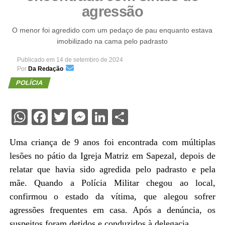
agressão
O menor foi agredido com um pedaço de pau enquanto estava
imobilizado na cama pelo padrasto
Publicado em
14 de setembro de 2024
Por
Da Redação
POLÍCIA
WhatsApp
Facebook
Twitter
Messenger
LinkedIn
Share
Uma criança de 9 anos foi encontrada com múltiplas
lesões no pátio da Igreja Matriz em Sapezal, depois de
relatar que havia sido agredida pelo padrasto e pela
mãe. Quando a Polícia Militar chegou ao local,
confirmou o estado da vítima, que alegou sofrer
agressões frequentes em casa. Após a denúncia, os
suspeitos foram detidos e conduzidos à delegacia.