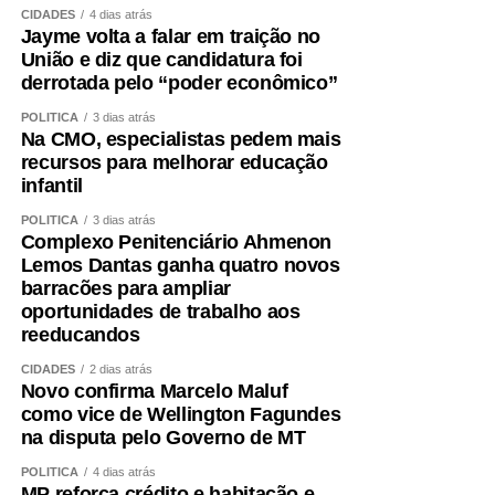
CIDADES
4 dias atrás
Jayme volta a falar em traição no
União e diz que candidatura foi
derrotada pelo “poder econômico”
POLÍTICA
3 dias atrás
Na CMO, especialistas pedem mais
recursos para melhorar educação
infantil
POLÍTICA
3 dias atrás
Complexo Penitenciário Ahmenon
Lemos Dantas ganha quatro novos
barracões para ampliar
oportunidades de trabalho aos
reeducandos
CIDADES
2 dias atrás
Novo confirma Marcelo Maluf
como vice de Wellington Fagundes
na disputa pelo Governo de MT
POLÍTICA
4 dias atrás
MP reforça crédito e habitação e