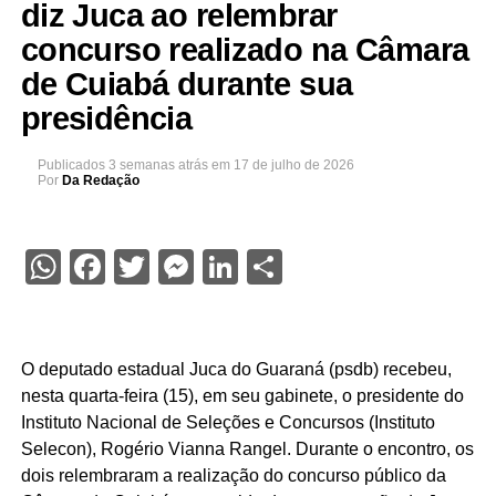
diz Juca ao relembrar
concurso realizado na Câmara
de Cuiabá durante sua
presidência
Publicados
3 semanas atrás
em
17 de julho de 2026
Por
Da Redação
WhatsApp
Facebook
Twitter
Messenger
LinkedIn
Share
O deputado estadual Juca do Guaraná (psdb) recebeu,
nesta quarta-feira (15), em seu gabinete, o presidente do
Instituto Nacional de Seleções e Concursos (Instituto
Selecon), Rogério Vianna Rangel. Durante o encontro, os
dois relembraram a realização do concurso público da