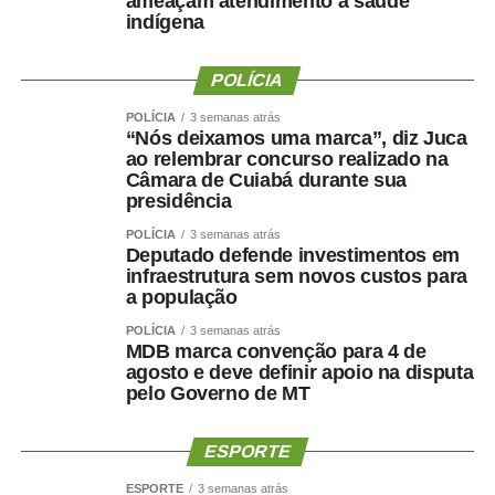
ameaçam atendimento à saúde
COMENTE ABAIXO:
indígena
WhatsApp
Facebook
Twitter
Messenger
POLÍCIA
LinkedIn
Share
POLÍCIA
3 semanas atrás
“Nós deixamos uma marca”, diz Juca
ao relembrar concurso realizado na
Câmara de Cuiabá durante sua
presidência
POLÍCIA
3 semanas atrás
Deputado defende investimentos em
infraestrutura sem novos custos para
a população
POLÍCIA
3 semanas atrás
MDB marca convenção para 4 de
agosto e deve definir apoio na disputa
pelo Governo de MT
ESPORTE
ESPORTE
3 semanas atrás