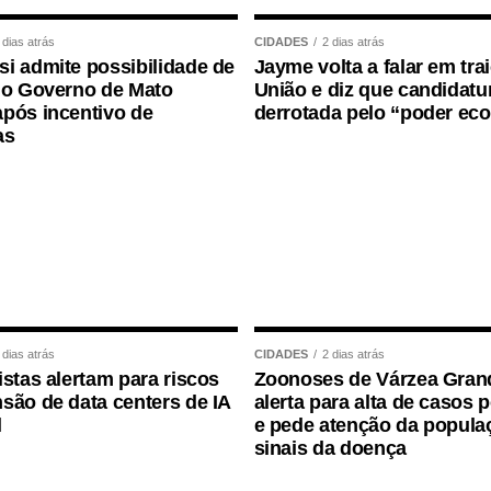
 dias atrás
CIDADES
2 dias atrás
i admite possibilidade de
Jayme volta a falar em tra
 o Governo de Mato
União e diz que candidatur
pós incentivo de
derrotada pelo “poder ec
as
 dias atrás
CIDADES
2 dias atrás
istas alertam para riscos
Zoonoses de Várzea Gran
são de data centers de IA
alerta para alta de casos 
l
e pede atenção da popula
sinais da doença