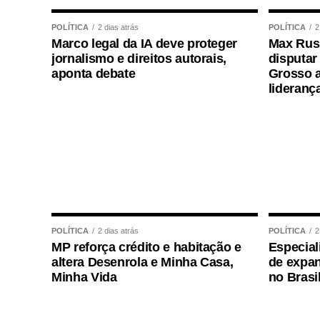
POLÍTICA
2 dias atrás
POLÍTICA
2
Marco legal da IA deve proteger
Max Russ
jornalismo e direitos autorais,
disputar
aponta debate
Grosso a
lideranç
POLÍTICA
2 dias atrás
POLÍTICA
2
MP reforça crédito e habitação e
Especial
altera Desenrola e Minha Casa,
de expan
Minha Vida
no Brasi