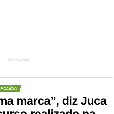
r
In
re
PROPAGANDA
POLÍCIA
a marca”, diz Juca
urso realizado na