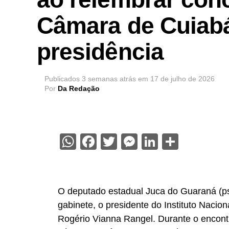
Câmara de Cuiabá
presidência
Publicados
3 semanas atrás
em
17 de julho de 2026
Por
Da Redação
WhatsApp
Facebook
Twitter
Messenger
LinkedIn
Share
O deputado estadual Juca do Guaraná (psd
gabinete, o presidente do Instituto Nacio
Rogério Vianna Rangel. Durante o encont