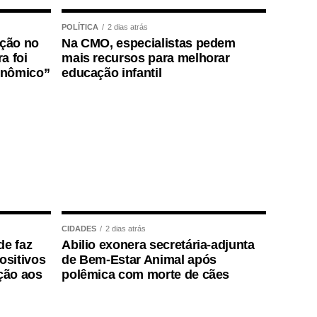
POLÍTICA
2 dias atrás
ição no
Na CMO, especialistas pedem
a foi
mais recursos para melhorar
onômico”
educação infantil
CIDADES
2 dias atrás
de faz
Abilio exonera secretária-adjunta
positivos
de Bem-Estar Animal após
ção aos
polêmica com morte de cães