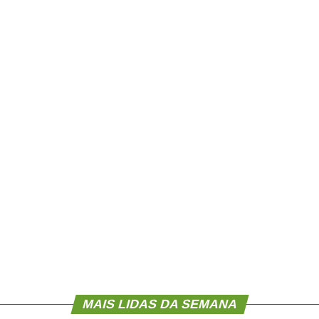
e que o Juca nos deu para realizarmos esse
, acima de tudo, com muita transparência”,
ortância da valorização do serviço público por meio
dade, transparência e igualdade de oportunidades
MAIS LIDAS DA SEMANA