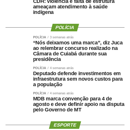
CDH: violência e falta de estrutura
ameaçam atendimento à saúde
COMENTE ABAIXO:
indígena
WhatsApp
Facebook
Twitter
Messenger
POLÍCIA
LinkedIn
Share
POLÍCIA
3 semanas atrás
“Nós deixamos uma marca”, diz Juca
ao relembrar concurso realizado na
Câmara de Cuiabá durante sua
presidência
POLÍCIA
4 semanas atrás
Deputado defende investimentos em
infraestrutura sem novos custos para
a população
POLÍCIA
4 semanas atrás
MDB marca convenção para 4 de
agosto e deve definir apoio na disputa
pelo Governo de MT
ESPORTE