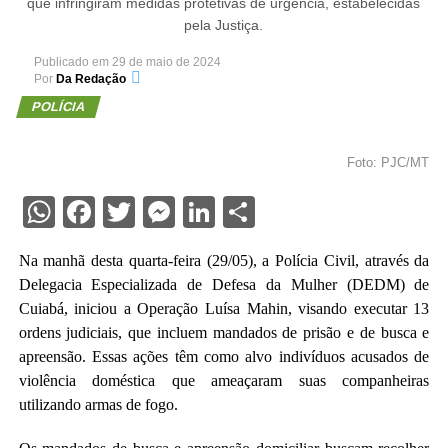
que infringiram medidas protetivas de urgência, estabelecidas
pela Justiça.
Publicado em
29 de maio de 2024
Por
Da Redação
POLÍCIA
Foto: PJC/MT
WhatsApp
Facebook
Twitter
Messenger
LinkedIn
Share
Na manhã desta quarta-feira (29/05), a Polícia Civil, através da
Delegacia Especializada de Defesa da Mulher (DEDM) de
Cuiabá, iniciou a Operação Luísa Mahin, visando executar 13
ordens judiciais, que incluem mandados de prisão e de busca e
apreensão. Essas ações têm como alvo indivíduos acusados de
violência doméstica que ameaçaram suas companheiras
utilizando armas de fogo.