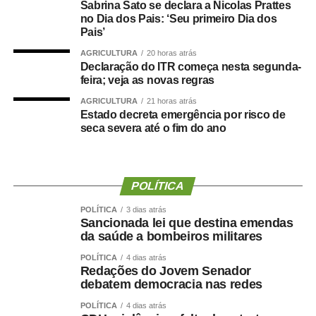
Sabrina Sato se declara a Nicolas Prattes
no Dia dos Pais: ‘Seu primeiro Dia dos
Durante a visita, Rogério Vianna Rangel agradeceu a
Pais’
confiança depositada no Instituto Selecon e destacou a
AGRICULTURA
20 horas atrás
forma como o processo foi conduzido.
Declaração do ITR começa nesta segunda-
feira; veja as novas regras
“Eu, em nome do Selecon, também agradeço ao
AGRICULTURA
21 horas atrás
deputado porque, de fato, fizemos um concurso histórico,
Estado decreta emergência por risco de
seca severa até o fim do ano
graças à oportunidade que o Juca nos deu para
realizarmos esse concurso com qualidade e segurança,
mas, acima de tudo, com muita transparência”, declarou o
presidente da instituição.
POLÍTICA
Ao final do encontro, Juca reforçou a importância da
POLÍTICA
3 dias atrás
Sancionada lei que destina emendas
valorização do serviço público por meio de concursos
da saúde a bombeiros militares
realizados com responsabilidade, transparência e
POLÍTICA
4 dias atrás
igualdade de oportunidades para todos os candidatos.
Redações do Jovem Senador
debatem democracia nas redes
POLÍTICA
4 dias atrás