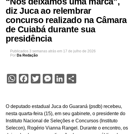
“Nós deixamos uma marca”,
diz Juca ao relembrar
concurso realizado na Câmara
de Cuiabá durante sua
presidência
Publicados
3 semanas atrás
em
17 de julho de 2026
Por
Da Redação
WhatsApp
Facebook
Twitter
Messenger
LinkedIn
Share
O deputado estadual Juca do Guaraná (psdb) recebeu,
nesta quarta-feira (15), em seu gabinete, o presidente do
Instituto Nacional de Seleções e Concursos (Instituto
Selecon), Rogério Vianna Rangel. Durante o encontro, os