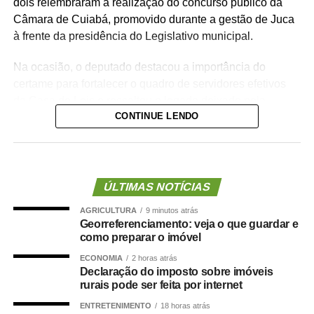
dois relembraram a realização do concurso público da
Câmara de Cuiabá, promovido durante a gestão de Juca
à frente da presidência do Legislativo municipal.
Na ocasião, o deputado destacou a importância do
certame para fortalecer o quadro de servidores efetivos
da Casa de Leis e ressaltou o legado deixado pela
CONTINUE LENDO
iniciativa.
“Nós deixamos uma marca de ter feito esse concurso
para atender a população cuiabana e a Câmara de
Cuiabá, que é de todos nós mato-grossenses, o
ÚLTIMAS NOTÍCIAS
parlamento mais antigo do Centro-Oeste brasileiro”,
AGRICULTURA
9 minutos atrás
afirmou Juca.
Georreferenciamento: veja o que guardar e
como preparar o imóvel
O concurso público foi realizado para provimento de
ECONOMIA
2 horas atrás
vagas e formação de cadastro de reserva para cargos de
Declaração do imposto sobre imóveis
níveis médio e superior, contemplando funções como
rurais pode ser feita por internet
técnico legislativo, analista legislativo, controlador interno
ENTRETENIMENTO
18 horas atrás
e contador.