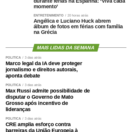
durante férias na Espanha: ‘Viva cada
momento’
ENTRETENIMENTO
20 horas atrás
Angélica e Luciano Huck abrem
álbum de fotos em férias com família
na Grécia
MAIS LIDAS DA SEMANA
POLÍTICA
3 dias atrás
Marco legal da IA deve proteger
jornalismo e direitos autorais,
aponta debate
POLÍTICA
3 dias atrás
Max Russi admite possibilidade de
disputar o Governo de Mato
Grosso após incentivo de
lideranças
POLÍTICA
3 dias atrás
CRE amplia esforço contra
barreiras da União Europeia à