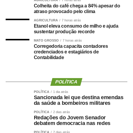
e contador.
Colheita do café chega a 84% apesar do
atraso provocado pelo clima
Durante a visita, Rogério Vianna Rangel agradeceu a
AGRICULTURA
7 horas atrás
confiança depositada no Instituto Selecon e destacou a
Etanol eleva consumo de milho e ajuda
forma como o processo foi conduzido.
sustentar produção recorde
MATO GROSSO
7 horas atrás
“Eu, em nome do Selecon, também agradeço ao
Corregedoria capacita contadores
deputado porque, de fato, fizemos um concurso histórico,
credenciados e estagiários de
Contabilidade
graças à oportunidade que o Juca nos deu para
realizarmos esse concurso com qualidade e segurança,
mas, acima de tudo, com muita transparência”, declarou o
presidente da instituição.
POLÍTICA
Ao final do encontro, Juca reforçou a importância da
POLÍTICA
1 dia atrás
Sancionada lei que destina emendas
valorização do serviço público por meio de concursos
da saúde a bombeiros militares
realizados com responsabilidade, transparência e
POLÍTICA
2 dias atrás
igualdade de oportunidades para todos os candidatos.
Redações do Jovem Senador
debatem democracia nas redes
POLÍTICA
2 dias atrás