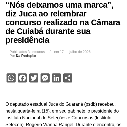
“Nós deixamos uma marca”,
diz Juca ao relembrar
concurso realizado na Câmara
de Cuiabá durante sua
presidência
Publicados
3 semanas atrás
em
17 de julho de 2026
Por
Da Redação
WhatsApp
Facebook
Twitter
Messenger
LinkedIn
Share
O deputado estadual Juca do Guaraná (psdb) recebeu,
nesta quarta-feira (15), em seu gabinete, o presidente do
Instituto Nacional de Seleções e Concursos (Instituto
Selecon), Rogério Vianna Rangel. Durante o encontro, os