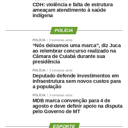
CDH: violência e falta de estrutura
ameaçam atendimento à saúde
COMENTE ABAIXO:
indígena
WhatsApp
Facebook
Twitter
Messenger
POLÍCIA
LinkedIn
Share
POLÍCIA
3 semanas atrás
“Nós deixamos uma marca”, diz Juca
ao relembrar concurso realizado na
Câmara de Cuiabá durante sua
presidência
POLÍCIA
3 semanas atrás
Deputado defende investimentos em
infraestrutura sem novos custos para
a população
POLÍCIA
3 semanas atrás
MDB marca convenção para 4 de
agosto e deve definir apoio na disputa
pelo Governo de MT
ESPORTE