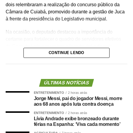
dois relembraram a realização do concurso público da
Câmara de Cuiabá, promovido durante a gestão de Juca
à frente da presidência do Legislativo municipal.
Na ocasião, o deputado destacou a importância do
certame para fortalecer o quadro de servidores efetivos
da Casa de Leis e ressaltou o legado deixado pela
CONTINUE LENDO
iniciativa.
“Nós deixamos uma marca de ter feito esse concurso
para atender a população cuiabana e a Câmara de
Cuiabá, que é de todos nós mato-grossenses, o
ÚLTIMAS NOTÍCIAS
parlamento mais antigo do Centro-Oeste brasileiro”,
ENTRETENIMENTO
2 horas atrás
afirmou Juca.
Jorge Messi, pai do jogador Messi, morre
aos 68 anos após luta contra doença
O concurso público foi realizado para provimento de
ENTRETENIMENTO
2 horas atrás
vagas e formação de cadastro de reserva para cargos de
Lívia Andrade exibe bronzeado durante
níveis médio e superior, contemplando funções como
férias na Espanha: ‘Viva cada momento’
técnico legislativo, analista legislativo, controlador interno
AGRICULTURA
7 horas atrás