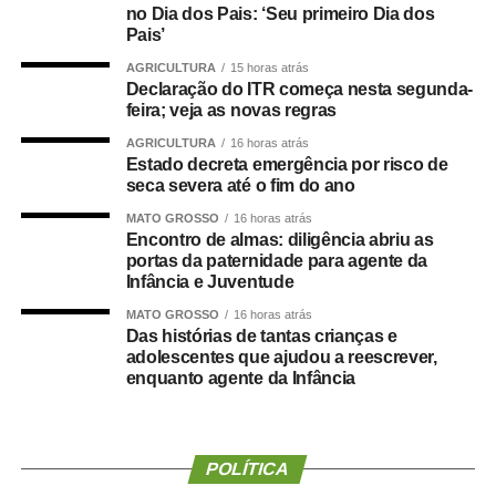
no Dia dos Pais: ‘Seu primeiro Dia dos
O concurso público foi realizado para provimento de
Pais’
vagas e formação de cadastro de reserva para cargos de
AGRICULTURA
15 horas atrás
níveis médio e superior, contemplando funções como
Declaração do ITR começa nesta segunda-
técnico legislativo, analista legislativo, controlador interno
feira; veja as novas regras
e contador.
AGRICULTURA
16 horas atrás
Estado decreta emergência por risco de
Durante a visita, Rogério Vianna Rangel agradeceu a
seca severa até o fim do ano
confiança depositada no Instituto Selecon e destacou a
MATO GROSSO
16 horas atrás
forma como o processo foi conduzido.
Encontro de almas: diligência abriu as
portas da paternidade para agente da
Infância e Juventude
“Eu, em nome do Selecon, também agradeço ao
deputado porque, de fato, fizemos um concurso histórico,
MATO GROSSO
16 horas atrás
Das histórias de tantas crianças e
graças à oportunidade que o Juca nos deu para
adolescentes que ajudou a reescrever,
realizarmos esse concurso com qualidade e segurança,
enquanto agente da Infância
mas, acima de tudo, com muita transparência”, declarou o
presidente da instituição.
Ao final do encontro, Juca reforçou a importância da
POLÍTICA
valorização do serviço público por meio de concursos