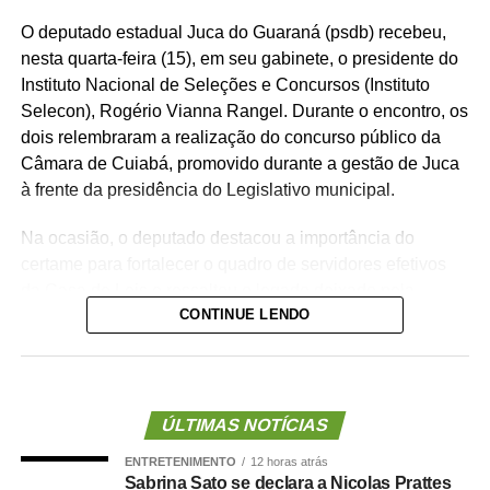
O deputado estadual Juca do Guaraná (psdb) recebeu,
nesta quarta-feira (15), em seu gabinete, o presidente do
Instituto Nacional de Seleções e Concursos (Instituto
Selecon), Rogério Vianna Rangel. Durante o encontro, os
dois relembraram a realização do concurso público da
Câmara de Cuiabá, promovido durante a gestão de Juca
à frente da presidência do Legislativo municipal.
Na ocasião, o deputado destacou a importância do
certame para fortalecer o quadro de servidores efetivos
da Casa de Leis e ressaltou o legado deixado pela
CONTINUE LENDO
iniciativa.
“Nós deixamos uma marca de ter feito esse concurso
para atender a população cuiabana e a Câmara de
Cuiabá, que é de todos nós mato-grossenses, o
ÚLTIMAS NOTÍCIAS
parlamento mais antigo do Centro-Oeste brasileiro”,
ENTRETENIMENTO
12 horas atrás
afirmou Juca.
Sabrina Sato se declara a Nicolas Prattes