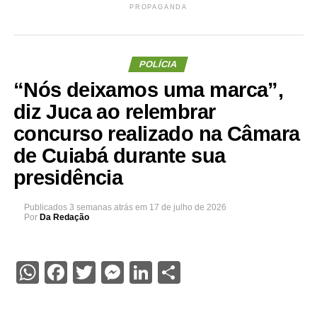
PROPAGANDA
POLÍCIA
“Nós deixamos uma marca”,
diz Juca ao relembrar
concurso realizado na Câmara
de Cuiabá durante sua
presidência
Publicados
3 semanas atrás
em
17 de julho de 2026
Por
Da Redação
WhatsApp
Facebook
Twitter
Messenger
LinkedIn
Share