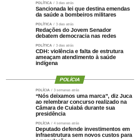
POLÍTICA
3 dias atrás
realizados com responsabilidade, transparência e
Sancionada lei que destina emendas
igualdade de oportunidades para todos os candidatos.
da saúde a bombeiros militares
POLÍTICA
3 dias atrás
Redações do Jovem Senador
debatem democracia nas redes
POLÍTICA
3 dias atrás
COMENTE ABAIXO:
CDH: violência e falta de estrutura
ameaçam atendimento à saúde
indígena
WhatsApp
Facebook
Twitter
Messenger
LinkedIn
Share
POLÍCIA
POLÍCIA
3 semanas atrás
“Nós deixamos uma marca”, diz Juca
ao relembrar concurso realizado na
Câmara de Cuiabá durante sua
presidência
POLÍCIA
4 semanas atrás
Deputado defende investimentos em
infraestrutura sem novos custos para