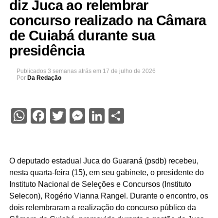
diz Juca ao relembrar
concurso realizado na Câmara
de Cuiabá durante sua
presidência
Publicados
3 semanas atrás
em
17 de julho de 2026
Por
Da Redação
WhatsApp
Facebook
Twitter
Messenger
LinkedIn
Share
O deputado estadual Juca do Guaraná (psdb) recebeu,
nesta quarta-feira (15), em seu gabinete, o presidente do
Instituto Nacional de Seleções e Concursos (Instituto
Selecon), Rogério Vianna Rangel. Durante o encontro, os
dois relembraram a realização do concurso público da