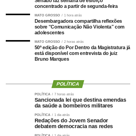
Senado faz semana de esforço
Durante a visita, Rogério Vianna Rangel agradeceu a
concentrado a partir de segunda-feira
confiança depositada no Instituto Selecon e destacou a
MATO GROSSO
1 hora atrás
forma como o processo foi conduzido.
Desembargadora compartilha reflexões
sobre “Comunicação Não Violenta” com
adolescentes
“Eu, em nome do Selecon, também agradeço ao
deputado porque, de fato, fizemos um concurso histórico,
MATO GROSSO
2 horas atrás
50ª edição do Por Dentro da Magistratura já
graças à oportunidade que o Juca nos deu para
está disponível com entrevista do juiz
realizarmos esse concurso com qualidade e segurança,
Bruno Marques
mas, acima de tudo, com muita transparência”, declarou o
presidente da instituição.
Ao final do encontro, Juca reforçou a importância da
POLÍTICA
valorização do serviço público por meio de concursos
POLÍTICA
7 horas atrás
realizados com responsabilidade, transparência e
Sancionada lei que destina emendas
igualdade de oportunidades para todos os candidatos.
da saúde a bombeiros militares
POLÍTICA
1 dia atrás
Redações do Jovem Senador
debatem democracia nas redes
POLÍTICA
1 dia atrás