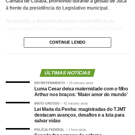
Câmara de Cuiabá, promovido durante a gestão de Juca
à frente da presidência do Legislativo municipal.
Na ocasião, o deputado destacou a importância do
certame para fortalecer o quadro de servidores efetivos
da Casa de Leis e ressaltou o legado deixado pela
CONTINUE LENDO
iniciativa.
“Nós deixamos uma marca de ter feito esse concurso
para atender a população cuiabana e a Câmara de
Cuiabá, que é de todos nós mato-grossenses, o
ÚLTIMAS NOTÍCIAS
parlamento mais antigo do Centro-Oeste brasileiro”,
ENTRETENIMENTO
25 minutos atrás
afirmou Juca.
Luma Cesar deixa maternidade com o filho
Arthur nos braços: ‘Maior amor do mundo’
O concurso público foi realizado para provimento de
MATO GROSSO
42 minutos atrás
vagas e formação de cadastro de reserva para cargos de
Lei Maria da Penha: magistradas do TJMT
níveis médio e superior, contemplando funções como
destacam avanços, desafios e a luta para
técnico legislativo, analista legislativo, controlador interno
salvar vidas
e contador.
POLÍCIA FEDERAL
1 hora atrás