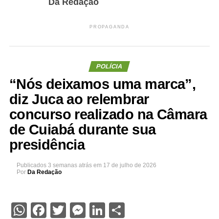
Da Redação
PROPAGANDA
POLÍCIA
“Nós deixamos uma marca”,
diz Juca ao relembrar
concurso realizado na Câmara
de Cuiabá durante sua
presidência
Publicados
3 semanas atrás
em
17 de julho de 2026
Por
Da Redação
WhatsApp
Facebook
Twitter
Messenger
LinkedIn
Share