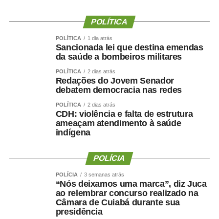
Ao final do encontro, Juca reforçou a importância da
valorização do serviço público por meio de concursos
POLÍTICA
realizados com responsabilidade, transparência e
POLÍTICA
1 dia atrás
igualdade de oportunidades para todos os candidatos.
Sancionada lei que destina emendas
da saúde a bombeiros militares
POLÍTICA
2 dias atrás
Redações do Jovem Senador
debatem democracia nas redes
COMENTE ABAIXO:
POLÍTICA
2 dias atrás
CDH: violência e falta de estrutura
ameaçam atendimento à saúde
WhatsApp
Facebook
Twitter
Messenger
LinkedIn
Share
indígena
POLÍCIA
POLÍCIA
3 semanas atrás
“Nós deixamos uma marca”, diz Juca
ao relembrar concurso realizado na
Câmara de Cuiabá durante sua
presidência