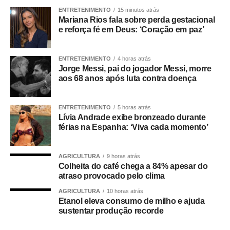
parlamento mais antigo do Centro-Oeste brasileiro”,
ENTRETENIMENTO
15 minutos atrás
afirmou Juca.
Mariana Rios fala sobre perda gestacional
e reforça fé em Deus: ‘Coração em paz’
O concurso público foi realizado para provimento de
vagas e formação de cadastro de reserva para cargos de
ENTRETENIMENTO
4 horas atrás
níveis médio e superior, contemplando funções como
Jorge Messi, pai do jogador Messi, morre
técnico legislativo, analista legislativo, controlador interno
aos 68 anos após luta contra doença
e contador.
Durante a visita, Rogério Vianna Rangel agradeceu a
ENTRETENIMENTO
5 horas atrás
Lívia Andrade exibe bronzeado durante
confiança depositada no Instituto Selecon e destacou a
férias na Espanha: ‘Viva cada momento’
forma como o processo foi conduzido.
“Eu, em nome do Selecon, também agradeço ao
AGRICULTURA
9 horas atrás
Colheita do café chega a 84% apesar do
deputado porque, de fato, fizemos um concurso histórico,
atraso provocado pelo clima
graças à oportunidade que o Juca nos deu para
realizarmos esse concurso com qualidade e segurança,
AGRICULTURA
10 horas atrás
Etanol eleva consumo de milho e ajuda
mas, acima de tudo, com muita transparência”, declarou o
sustentar produção recorde
presidente da instituição.