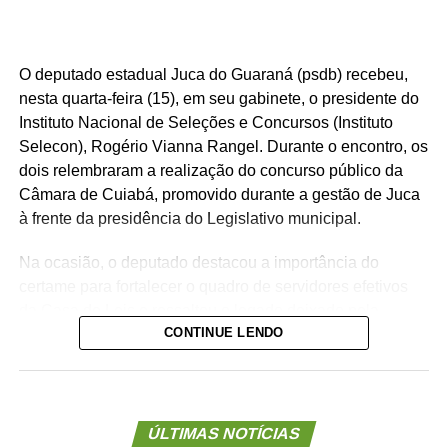
O deputado estadual Juca do Guaraná (psdb) recebeu,
nesta quarta-feira (15), em seu gabinete, o presidente do
Instituto Nacional de Seleções e Concursos (Instituto
Selecon), Rogério Vianna Rangel. Durante o encontro, os
dois relembraram a realização do concurso público da
Câmara de Cuiabá, promovido durante a gestão de Juca
à frente da presidência do Legislativo municipal.
Na ocasião, o deputado destacou a importância do
certame para fortalecer o quadro de servidores efetivos
da Casa de Leis e ressaltou o legado deixado pela
CONTINUE LENDO
iniciativa.
“Nós deixamos uma marca de ter feito esse concurso
para atender a população cuiabana e a Câmara de
Cuiabá, que é de todos nós mato-grossenses, o
ÚLTIMAS NOTÍCIAS