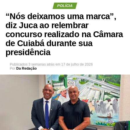
POLÍCIA
“Nós deixamos uma marca”,
diz Juca ao relembrar
concurso realizado na Câmara
de Cuiabá durante sua
presidência
Publicados
3 semanas atrás
em
17 de julho de 2026
Por
Da Redação