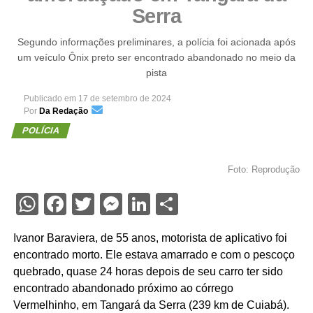
Serra
Segundo informações preliminares, a polícia foi acionada após
um veículo Ônix preto ser encontrado abandonado no meio da
pista
Publicado em
17 de setembro de 2024
Por
Da Redação
POLÍCIA
Foto: Reprodução
WhatsApp
Facebook
Twitter
Messenger
LinkedIn
Share
Ivanor Baraviera, de 55 anos, motorista de aplicativo foi
encontrado morto. Ele estava amarrado e com o pescoço
quebrado, quase 24 horas depois de seu carro ter sido
encontrado abandonado próximo ao córrego
Vermelhinho, em Tangará da Serra (239 km de Cuiabá).