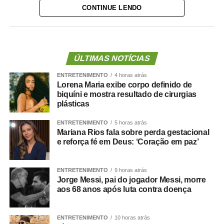
CONTINUE LENDO
iniciativa.
“Nós deixamos uma marca de ter feito esse concurso
para atender a população cuiabana e a Câmara de
Cuiabá, que é de todos nós mato-grossenses, o
ÚLTIMAS NOTÍCIAS
parlamento mais antigo do Centro-Oeste brasileiro”,
ENTRETENIMENTO
4 horas atrás
afirmou Juca.
Lorena Maria exibe corpo definido de
biquíni e mostra resultado de cirurgias
O concurso público foi realizado para provimento de
plásticas
vagas e formação de cadastro de reserva para cargos de
ENTRETENIMENTO
5 horas atrás
níveis médio e superior, contemplando funções como
Mariana Rios fala sobre perda gestacional
técnico legislativo, analista legislativo, controlador interno
e reforça fé em Deus: ‘Coração em paz’
e contador.
Durante a visita, Rogério Vianna Rangel agradeceu a
ENTRETENIMENTO
9 horas atrás
Jorge Messi, pai do jogador Messi, morre
confiança depositada no Instituto Selecon e destacou a
aos 68 anos após luta contra doença
forma como o processo foi conduzido.
“Eu, em nome do Selecon, também agradeço ao
ENTRETENIMENTO
10 horas atrás