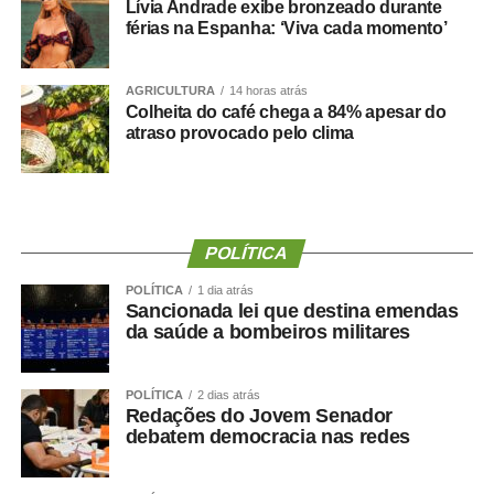
Lívia Andrade exibe bronzeado durante
deputado porque, de fato, fizemos um concurso histórico,
férias na Espanha: ‘Viva cada momento’
graças à oportunidade que o Juca nos deu para
realizarmos esse concurso com qualidade e segurança,
mas, acima de tudo, com muita transparência”, declarou o
AGRICULTURA
14 horas atrás
Colheita do café chega a 84% apesar do
presidente da instituição.
atraso provocado pelo clima
Ao final do encontro, Juca reforçou a importância da
valorização do serviço público por meio de concursos
realizados com responsabilidade, transparência e
igualdade de oportunidades para todos os candidatos.
POLÍTICA
POLÍTICA
1 dia atrás
Sancionada lei que destina emendas
da saúde a bombeiros militares
COMENTE ABAIXO:
POLÍTICA
2 dias atrás
Redações do Jovem Senador
WhatsApp
Facebook
Twitter
Messenger
LinkedIn
Share
debatem democracia nas redes