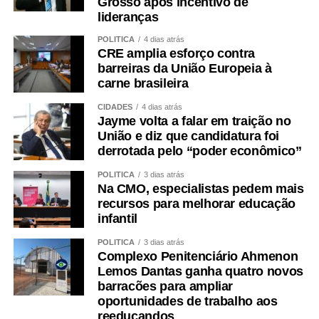
Grosso após incentivo de
lideranças
POLÍTICA
4 dias atrás
CRE amplia esforço contra
barreiras da União Europeia à
carne brasileira
CIDADES
4 dias atrás
Jayme volta a falar em traição no
União e diz que candidatura foi
derrotada pelo “poder econômico”
POLÍTICA
3 dias atrás
Na CMO, especialistas pedem mais
recursos para melhorar educação
infantil
POLÍTICA
3 dias atrás
Complexo Penitenciário Ahmenon
Lemos Dantas ganha quatro novos
barracões para ampliar
oportunidades de trabalho aos
reeducandos