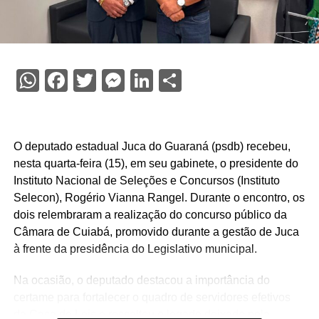
WhatsApp
Facebook
Twitter
Messenger
LinkedIn
Share
O deputado estadual Juca do Guaraná (psdb) recebeu,
nesta quarta-feira (15), em seu gabinete, o presidente do
Instituto Nacional de Seleções e Concursos (Instituto
Selecon), Rogério Vianna Rangel. Durante o encontro, os
dois relembraram a realização do concurso público da
Câmara de Cuiabá, promovido durante a gestão de Juca
à frente da presidência do Legislativo municipal.
Na ocasião, o deputado destacou a importância do
certame para fortalecer o quadro de servidores efetivos
da Casa de Leis e ressaltou o legado deixado pela