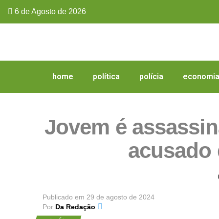
6 de Agosto de 2026
home
política
polícia
economi
Jovem é assassin
acusado 
Publicado em
29 de agosto de 2024
Por
Da Redação