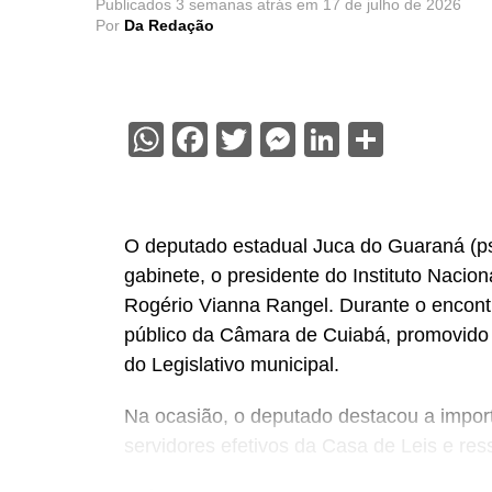
Publicados
3 semanas atrás
em
17 de julho de 2026
Por
Da Redação
WhatsApp
Facebook
Twitter
Messenger
LinkedIn
Share
O deputado estadual Juca do Guaraná (psd
gabinete, o presidente do Instituto Nacio
Rogério Vianna Rangel. Durante o encont
público da Câmara de Cuiabá, promovido d
do Legislativo municipal.
Na ocasião, o deputado destacou a import
servidores efetivos da Casa de Leis e ress