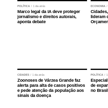
para todos os candidatos.
POLÍTICA
1 dia atrás
ECONOMIA
Marco legal da IA deve proteger
Cidades,
jornalismo e direitos autorais,
lideram 
aponta debate
Orçamen
COMENTE ABAIXO:
WhatsApp
Facebook
Twitter
Messenger
LinkedIn
Share
CIDADES
1 dia atrás
POLÍTICA
1
Zoonoses de Várzea Grande faz
Especial
alerta para alta de casos positivos
de expan
e pede atenção da população aos
no Brasi
sinais da doença