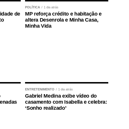
POLÍTICA
1 dia atrás
lidade de
MP reforça crédito e habitação e
to
altera Desenrola e Minha Casa,
Minha Vida
ENTRETENIMENTO
1 dia atrás
o
Gabriel Medina exibe vídeo do
denadas
casamento com Isabella e celebra:
‘Sonho realizado’