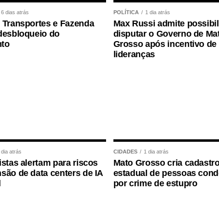
6 dias atrás
POLÍTICA
1 dia atrás
 Transportes e Fazenda
Max Russi admite possibi
desbloqueio do
disputar o Governo de Ma
to
Grosso após incentivo de
lideranças
 dia atrás
CIDADES
1 dia atrás
istas alertam para riscos
Mato Grosso cria cadastr
são de data centers de IA
estadual de pessoas con
l
por crime de estupro