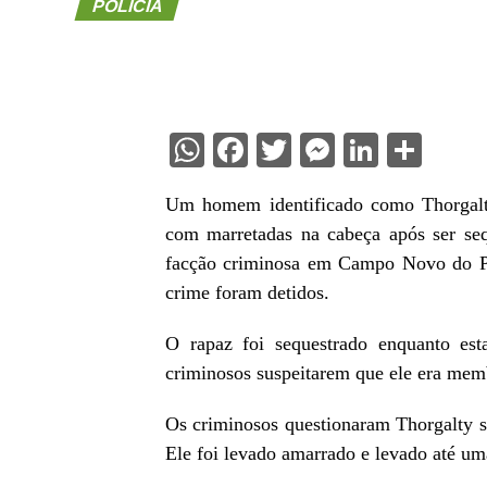
POLÍCIA
WhatsApp
Facebook
Twitter
Messenge
Linked
Sha
Um homem identificado como Thorgalty 
com marretadas na cabeça após ser seq
facção criminosa em Campo Novo do Pa
crime foram detidos.
O rapaz foi sequestrado enquanto es
criminosos suspeitarem que ele era mem
Os criminosos questionaram Thorgalty s
Ele foi levado amarrado e levado até um