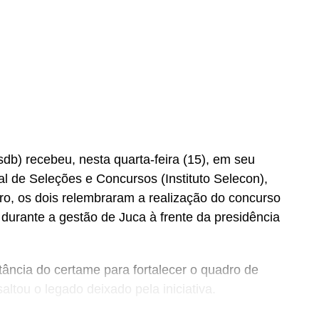
b) recebeu, nesta quarta-feira (15), em seu
nal de Seleções e Concursos (Instituto Selecon),
ro, os dois relembraram a realização do concurso
urante a gestão de Juca à frente da presidência
ância do certame para fortalecer o quadro de
altou o legado deixado pela iniciativa.