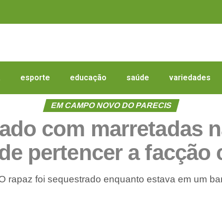
a
esporte
educação
saúde
variedades
EM CAMPO NOVO DO PARECIS
ado com marretadas n
de pertencer a facção 
O rapaz foi sequestrado enquanto estava em um ba