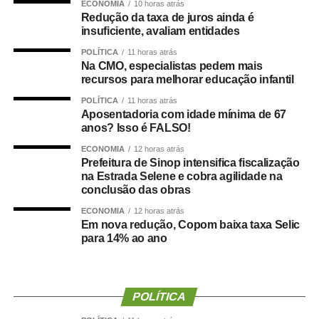
ECONOMIA
10 horas atrás
afirmou Juca.
Redução da taxa de juros ainda é
insuficiente, avaliam entidades
O concurso público foi realizado para provimento de
POLÍTICA
11 horas atrás
vagas e formação de cadastro de reserva para cargos de
Na CMO, especialistas pedem mais
níveis médio e superior, contemplando funções como
recursos para melhorar educação infantil
técnico legislativo, analista legislativo, controlador interno
POLÍTICA
11 horas atrás
e contador.
Aposentadoria com idade mínima de 67
anos? Isso é FALSO!
Durante a visita, Rogério Vianna Rangel agradeceu a
ECONOMIA
12 horas atrás
confiança depositada no Instituto Selecon e destacou a
Prefeitura de Sinop intensifica fiscalização
forma como o processo foi conduzido.
na Estrada Selene e cobra agilidade na
conclusão das obras
“Eu, em nome do Selecon, também agradeço ao
ECONOMIA
12 horas atrás
deputado porque, de fato, fizemos um concurso histórico,
Em nova redução, Copom baixa taxa Selic
para 14% ao ano
graças à oportunidade que o Juca nos deu para
realizarmos esse concurso com qualidade e segurança,
mas, acima de tudo, com muita transparência”, declarou o
presidente da instituição.
POLÍTICA