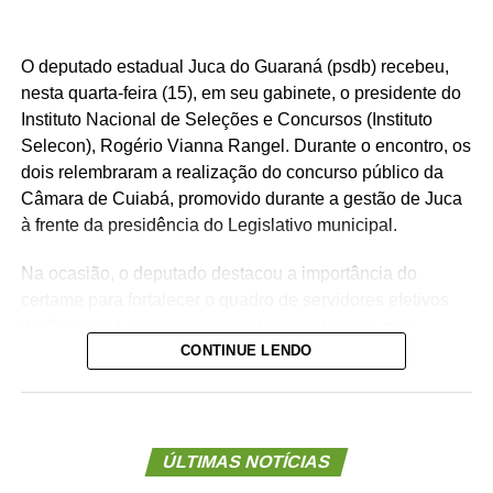
O deputado estadual Juca do Guaraná (psdb) recebeu,
nesta quarta-feira (15), em seu gabinete, o presidente do
Instituto Nacional de Seleções e Concursos (Instituto
Selecon), Rogério Vianna Rangel. Durante o encontro, os
dois relembraram a realização do concurso público da
Câmara de Cuiabá, promovido durante a gestão de Juca
à frente da presidência do Legislativo municipal.
Na ocasião, o deputado destacou a importância do
certame para fortalecer o quadro de servidores efetivos
da Casa de Leis e ressaltou o legado deixado pela
CONTINUE LENDO
iniciativa.
“Nós deixamos uma marca de ter feito esse concurso
para atender a população cuiabana e a Câmara de
Cuiabá, que é de todos nós mato-grossenses, o
ÚLTIMAS NOTÍCIAS
parlamento mais antigo do Centro-Oeste brasileiro”,