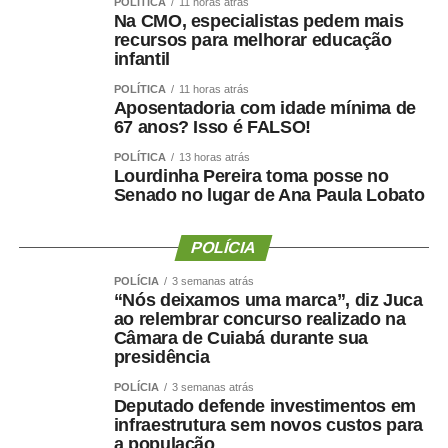
Ao final do encontro, Juca reforçou a importância da
POLÍTICA
11 horas atrás
Na CMO, especialistas pedem mais
valorização do serviço público por meio de concursos
recursos para melhorar educação
realizados com responsabilidade, transparência e
infantil
igualdade de oportunidades para todos os candidatos.
POLÍTICA
11 horas atrás
Aposentadoria com idade mínima de
67 anos? Isso é FALSO!
POLÍTICA
13 horas atrás
Lourdinha Pereira toma posse no
COMENTE ABAIXO:
Senado no lugar de Ana Paula Lobato
WhatsApp
Facebook
Twitter
Messenger
LinkedIn
Share
POLÍCIA
POLÍCIA
3 semanas atrás
“Nós deixamos uma marca”, diz Juca
ao relembrar concurso realizado na
Câmara de Cuiabá durante sua
presidência
POLÍCIA
3 semanas atrás
Deputado defende investimentos em
infraestrutura sem novos custos para
a população