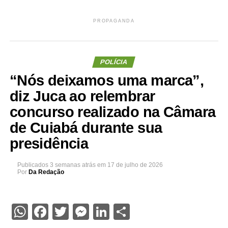
PROPAGANDA
POLÍCIA
“Nós deixamos uma marca”,
diz Juca ao relembrar
concurso realizado na Câmara
de Cuiabá durante sua
presidência
Publicados
3 semanas atrás
em
17 de julho de 2026
Por
Da Redação
WhatsApp
Facebook
Twitter
Messenger
LinkedIn
Share