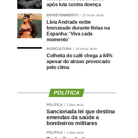
após luta contra doença
ENTRETENIMENTO
15 horas atrás
Lívia Andrade exibe
bronzeado durante férias na
Espanha: ‘Viva cada
momento’
AGRICULTURA
19 horas atrás
Colheita do café chega a 84%
apesar do atraso provocado
pelo clima
POLÍTICA
POLÍTICA
2 dias atrás
Sancionada lei que destina
emendas da saúde a
bombeiros militares
POLÍTICA
2 dias atrás