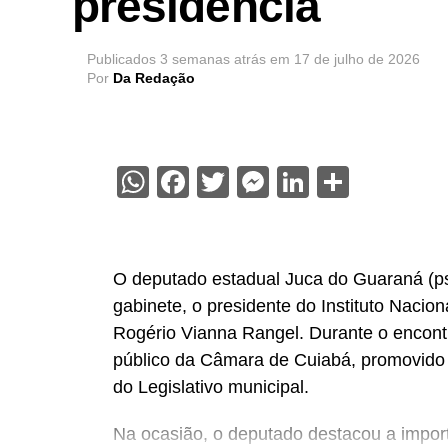
presidência
Publicados
3 semanas atrás
em
17 de julho de 2026
Por
Da Redação
WhatsApp
Facebook
Twitter
Messenger
LinkedIn
Share
O deputado estadual Juca do Guaraná (psd
gabinete, o presidente do Instituto Nacio
Rogério Vianna Rangel. Durante o encont
público da Câmara de Cuiabá, promovido d
do Legislativo municipal.
Na ocasião, o deputado destacou a import