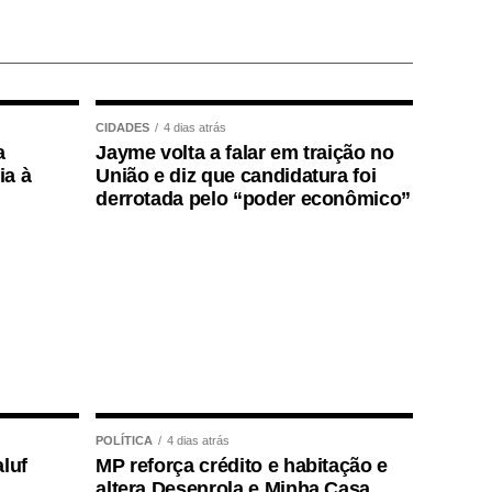
CIDADES
4 dias atrás
a
Jayme volta a falar em traição no
ia à
União e diz que candidatura foi
derrotada pelo “poder econômico”
POLÍTICA
4 dias atrás
luf
MP reforça crédito e habitação e
altera Desenrola e Minha Casa,