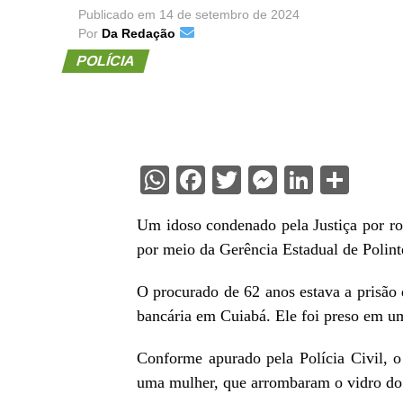
Publicado em
14 de setembro de 2024
Por
Da Redação
POLÍCIA
WhatsApp
Facebook
Twitter
Messenge
Linked
Sha
Um idoso condenado pela Justiça por ro
por meio da Gerência Estadual de Polint
O procurado de 62 anos estava a prisão 
bancária em Cuiabá. Ele foi preso em u
Conforme apurado pela Polícia Civil, o
uma mulher, que arrombaram o vidro do 