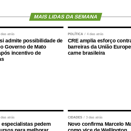
ortância da valorização do serviço público por meio
dade, transparência e igualdade de oportunidades
MAIS LIDAS DA SEMANA
 dias atrás
POLÍTICA
4 dias atrás
i admite possibilidade de
CRE amplia esforço contr
 o Governo de Mato
barreiras da União Europe
pós incentivo de
carne brasileira
as
 dias atrás
CIDADES
3 dias atrás
 especialistas pedem
Novo confirma Marcelo Ma
ursos para melhorar
como vice de Wellington