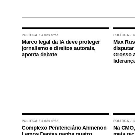
Ao final do encontro, Juca reforçou a imp
de concursos realizados com responsabili
para todos os candidatos.
POLÍTICA
4 dias atrás
POLÍTICA
4
Marco legal da IA deve proteger
Max Russ
jornalismo e direitos autorais,
disputar
aponta debate
Grosso a
COMENTE ABAIXO:
lideranç
WhatsApp
Facebook
Twitter
Messenger
LinkedIn
Share
POLÍTICA
4 dias atrás
POLÍTICA
3
Complexo Penitenciário Ahmenon
Na CMO,
Lemos Dantas ganha quatro
mais rec