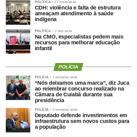
POLÍTICA
17 horas atrás
CDH: violência e falta de estrutura
WhatsApp
Facebook
Twitter
Messenger
LinkedIn
Share
ameaçam atendimento à saúde
indígena
POLÍTICA
2 dias atrás
Na CMO, especialistas pedem mais
recursos para melhorar educação
infantil
POLÍCIA
POLÍCIA
3 semanas atrás
“Nós deixamos uma marca”, diz Juca
ao relembrar concurso realizado na
Câmara de Cuiabá durante sua
presidência
POLÍCIA
3 semanas atrás
Deputado defende investimentos em
infraestrutura sem novos custos para
a população