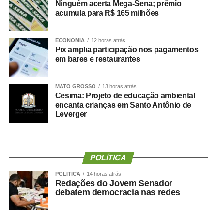
Ninguém acerta Mega-Sena; prêmio
confiança depositada no Instituto Selecon e destacou a
acumula para R$ 165 milhões
forma como o processo foi conduzido.
“Eu, em nome do Selecon, também agradeço ao
ECONOMIA
12 horas atrás
Pix amplia participação nos pagamentos
deputado porque, de fato, fizemos um concurso histórico,
em bares e restaurantes
graças à oportunidade que o Juca nos deu para
realizarmos esse concurso com qualidade e segurança,
mas, acima de tudo, com muita transparência”, declarou o
MATO GROSSO
13 horas atrás
Cesima: Projeto de educação ambiental
presidente da instituição.
encanta crianças em Santo Antônio de
Leverger
Ao final do encontro, Juca reforçou a importância da
valorização do serviço público por meio de concursos
realizados com responsabilidade, transparência e
igualdade de oportunidades para todos os candidatos.
POLÍTICA
POLÍTICA
14 horas atrás
Redações do Jovem Senador
debatem democracia nas redes
COMENTE ABAIXO: