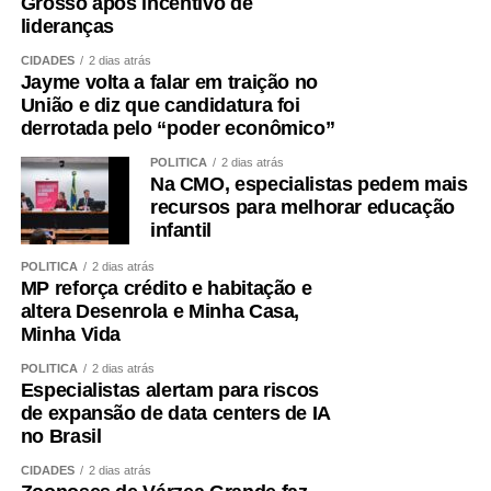
Grosso após incentivo de
lideranças
CIDADES
2 dias atrás
Jayme volta a falar em traição no
União e diz que candidatura foi
derrotada pelo “poder econômico”
POLÍTICA
2 dias atrás
Na CMO, especialistas pedem mais
recursos para melhorar educação
infantil
POLÍTICA
2 dias atrás
MP reforça crédito e habitação e
altera Desenrola e Minha Casa,
Minha Vida
POLÍTICA
2 dias atrás
Especialistas alertam para riscos
de expansão de data centers de IA
no Brasil
CIDADES
2 dias atrás