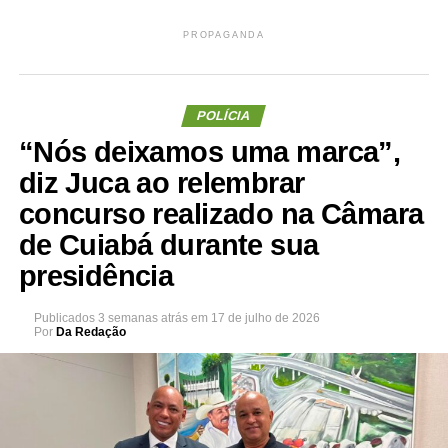
PROPAGANDA
POLÍCIA
“Nós deixamos uma marca”,
diz Juca ao relembrar
concurso realizado na Câmara
de Cuiabá durante sua
presidência
Publicados
3 semanas atrás
em
17 de julho de 2026
Por
Da Redação