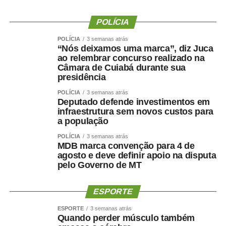
WhatsApp
Facebook
Twitter
Messenger
LinkedIn
Share
POLÍCIA
POLÍCIA
3 semanas atrás
“Nós deixamos uma marca”, diz Juca
ao relembrar concurso realizado na
Câmara de Cuiabá durante sua
presidência
POLÍCIA
3 semanas atrás
Deputado defende investimentos em
infraestrutura sem novos custos para
a população
POLÍCIA
3 semanas atrás
MDB marca convenção para 4 de
agosto e deve definir apoio na disputa
pelo Governo de MT
ESPORTE
ESPORTE
3 semanas atrás
Quando perder músculo também