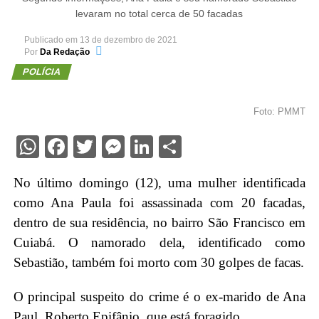
levaram no total cerca de 50 facadas
Publicado em
13 de dezembro de 2021
Por
Da Redação
POLÍCIA
Foto: PMMT
WhatsApp
Facebook
Twitter
Messenger
LinkedIn
Share
No último domingo (12), uma mulher identificada
como Ana Paula foi assassinada com 20 facadas,
dentro de sua residência, no bairro São Francisco em
Cuiabá. O namorado dela, identificado como
Sebastião, também foi morto com 30 golpes de facas.
O principal suspeito do crime é o ex-marido de Ana
Paul, Roberto Epifânio, que está foragido.