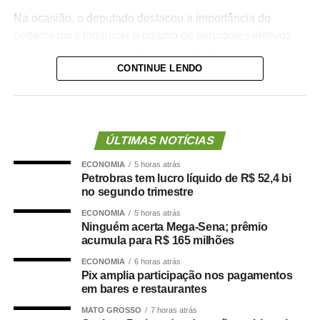
Na ocasião, o deputado destacou a importância do
certame para fortalecer o quadro de servidores efetivos
da Casa de Leis e ressaltou o legado deixado pela
CONTINUE LENDO
iniciativa.
“Nós deixamos uma marca de ter feito esse concurso
para atender a população cuiabana e a Câmara de
Cuiabá, que é de todos nós mato-grossenses, o
ÚLTIMAS NOTÍCIAS
parlamento mais antigo do Centro-Oeste brasileiro”,
ECONOMIA
5 horas atrás
afirmou Juca.
Petrobras tem lucro líquido de R$ 52,4 bi
no segundo trimestre
O concurso público foi realizado para provimento de
ECONOMIA
5 horas atrás
vagas e formação de cadastro de reserva para cargos de
Ninguém acerta Mega-Sena; prêmio
níveis médio e superior, contemplando funções como
acumula para R$ 165 milhões
técnico legislativo, analista legislativo, controlador interno
ECONOMIA
6 horas atrás
e contador.
Pix amplia participação nos pagamentos
em bares e restaurantes
Durante a visita, Rogério Vianna Rangel agradeceu a
MATO GROSSO
7 horas atrás
confiança depositada no Instituto Selecon e destacou a