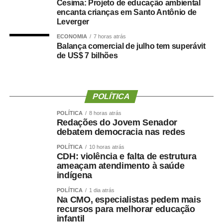
Cesima: Projeto de educação ambiental
forma como o processo foi conduzido.
encanta crianças em Santo Antônio de
Leverger
“Eu, em nome do Selecon, também agradeço ao
ECONOMIA
7 horas atrás
deputado porque, de fato, fizemos um concurso histórico,
Balança comercial de julho tem superávit
de US$ 7 bilhões
graças à oportunidade que o Juca nos deu para
realizarmos esse concurso com qualidade e segurança,
mas, acima de tudo, com muita transparência”, declarou o
presidente da instituição.
POLÍTICA
Ao final do encontro, Juca reforçou a importância da
POLÍTICA
8 horas atrás
Redações do Jovem Senador
valorização do serviço público por meio de concursos
debatem democracia nas redes
realizados com responsabilidade, transparência e
POLÍTICA
10 horas atrás
igualdade de oportunidades para todos os candidatos.
CDH: violência e falta de estrutura
ameaçam atendimento à saúde
indígena
POLÍTICA
1 dia atrás
Na CMO, especialistas pedem mais
COMENTE ABAIXO:
recursos para melhorar educação
infantil