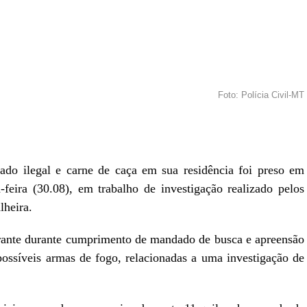
Foto: Polícia Civil-MT
r
In
re
o ilegal e carne de caça em sua residência foi preso em
a-feira (30.08), em trabalho de investigação realizado pelos
lheira.
grante durante cumprimento de mandado de busca e apreensão
possíveis armas de fogo, relacionadas a uma investigação de