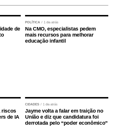
POLÍTICA
1 dia atrás
lidade de
Na CMO, especialistas pedem
to
mais recursos para melhorar
educação infantil
CIDADES
1 dia atrás
 riscos
Jayme volta a falar em traição no
rs de IA
União e diz que candidatura foi
derrotada pelo “poder econômico”