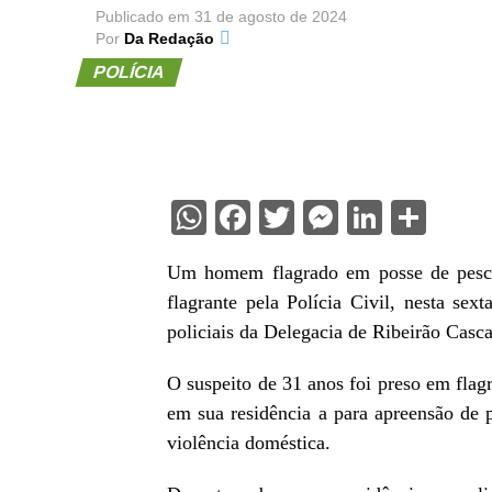
Publicado em
31 de agosto de 2024
Por
Da Redação
POLÍCIA
WhatsApp
Facebook
Twitter
Messenge
Linked
Sha
Um homem flagrado em posse de pescad
flagrante pela Polícia Civil, nesta sext
policiais da Delegacia de Ribeirão Casca
O suspeito de 31 anos foi preso em fla
em sua residência a para apreensão de 
violência doméstica.