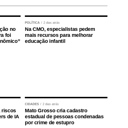
POLÍTICA
2 dias atrás
ição no
Na CMO, especialistas pedem
a foi
mais recursos para melhorar
onômico”
educação infantil
CIDADES
2 dias atrás
 riscos
Mato Grosso cria cadastro
rs de IA
estadual de pessoas condenadas
por crime de estupro