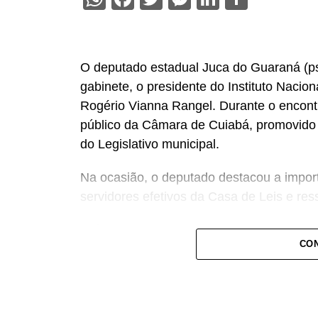
O deputado estadual Juca do Guaraná (psd
gabinete, o presidente do Instituto Nacio
Rogério Vianna Rangel. Durante o encont
público da Câmara de Cuiabá, promovido d
do Legislativo municipal.
Na ocasião, o deputado destacou a import
servidores efetivos da Casa de Leis e ress
“Nós deixamos uma marca de ter feito es
CON
a Câmara de Cuiabá, que é de todos nós 
Centro-Oeste brasileiro”, afirmou Juca.
O concurso público foi realizado para pr