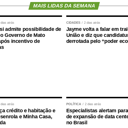
perior, contemplando funções como técnico
MAIS LIDAS DA SEMANA
r interno e contador.
gradeceu a confiança depositada no Instituto
 dias atrás
CIDADES
2 dias atrás
i admite possibilidade de
Jayme volta a falar em tra
sso foi conduzido.
 o Governo de Mato
União e diz que candidatur
pós incentivo de
derrotada pelo “poder ec
ço ao deputado porque, de fato, fizemos um
as
e que o Juca nos deu para realizarmos esse
, acima de tudo, com muita transparência”,
ortância da valorização do serviço público por meio
dade, transparência e igualdade de oportunidades
 dias atrás
POLÍTICA
2 dias atrás
ça crédito e habitação e
Especialistas alertam para
esenrola e Minha Casa,
de expansão de data cente
ida
no Brasil