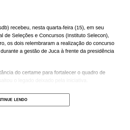
b) recebeu, nesta quarta-feira (15), em seu
nal de Seleções e Concursos (Instituto Selecon),
ro, os dois relembraram a realização do concurso
urante a gestão de Juca à frente da presidência
ância do certame para fortalecer o quadro de
altou o legado deixado pela iniciativa.
se concurso para atender a população cuiabana e
TINUE LENDO
mato-grossenses, o parlamento mais antigo do
ovimento de vagas e formação de cadastro de