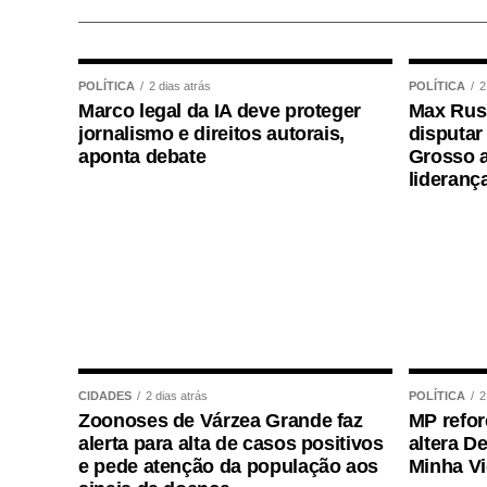
reserva para cargos de níveis médio e su
legislativo, analista legislativo, controlado
Durante a visita, Rogério Vianna Rangel a
POLÍTICA
2 dias atrás
POLÍTICA
2
Marco legal da IA deve proteger
Max Russ
Selecon e destacou a forma como o proce
jornalismo e direitos autorais,
disputar
aponta debate
Grosso a
“Eu, em nome do Selecon, também agrade
lideranç
concurso histórico, graças à oportunidad
concurso com qualidade e segurança, mas
declarou o presidente da instituição.
Ao final do encontro, Juca reforçou a imp
de concursos realizados com responsabili
para todos os candidatos.
CIDADES
2 dias atrás
POLÍTICA
2
Zoonoses de Várzea Grande faz
MP refor
alerta para alta de casos positivos
altera D
e pede atenção da população aos
Minha V