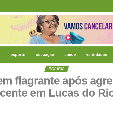
a
esporte
educação
saúde
variedades
POLÍCIA
 flagrante após agred
cente em Lucas do Ri