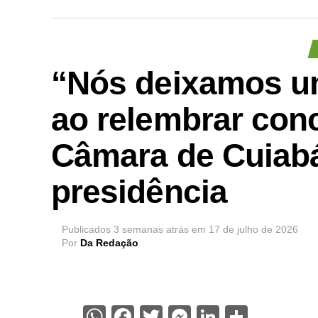
“Nós deixamos um
ao relembrar conc
Câmara de Cuiabá
presidência
Publicados
3 semanas atrás
em
17 de julho de 2026
Por
Da Redação
WhatsApp
Facebook
Twitter
Messenger
LinkedIn
Share