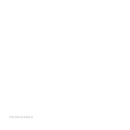
r
In
re
PROPAGANDA