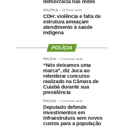
democracia nas redes
POLÍTICA
23 horas atrás
CDH: violência e falta de
estrutura ameaçam
atendimento à saúde
indígena
POLÍCIA
POLÍCIA
3 semanas atrás
“Nós deixamos uma
marca”, diz Juca ao
relembrar concurso
realizado na Câmara de
Cuiabá durante sua
presidência
POLÍCIA
3 semanas atrás
Deputado defende
investimentos em
infraestrutura sem novos
custos para a população