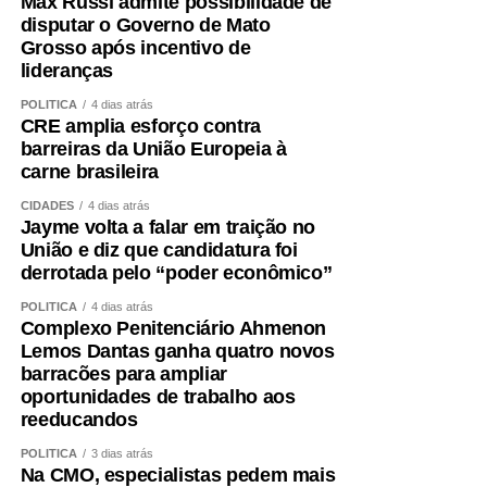
Max Russi admite possibilidade de
disputar o Governo de Mato
Grosso após incentivo de
lideranças
POLÍTICA
4 dias atrás
CRE amplia esforço contra
barreiras da União Europeia à
carne brasileira
CIDADES
4 dias atrás
Jayme volta a falar em traição no
União e diz que candidatura foi
derrotada pelo “poder econômico”
POLÍTICA
4 dias atrás
Complexo Penitenciário Ahmenon
Lemos Dantas ganha quatro novos
barracões para ampliar
oportunidades de trabalho aos
reeducandos
POLÍTICA
3 dias atrás
Na CMO, especialistas pedem mais