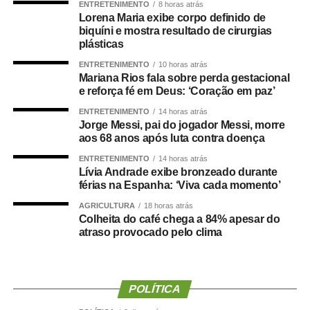
ENTRETENIMENTO
8 horas atrás
afirmou Juca.
Lorena Maria exibe corpo definido de
biquíni e mostra resultado de cirurgias
O concurso público foi realizado para provimento de
plásticas
vagas e formação de cadastro de reserva para cargos de
ENTRETENIMENTO
10 horas atrás
níveis médio e superior, contemplando funções como
Mariana Rios fala sobre perda gestacional
técnico legislativo, analista legislativo, controlador interno
e reforça fé em Deus: ‘Coração em paz’
e contador.
ENTRETENIMENTO
14 horas atrás
Jorge Messi, pai do jogador Messi, morre
Durante a visita, Rogério Vianna Rangel agradeceu a
aos 68 anos após luta contra doença
confiança depositada no Instituto Selecon e destacou a
ENTRETENIMENTO
14 horas atrás
forma como o processo foi conduzido.
Lívia Andrade exibe bronzeado durante
férias na Espanha: ‘Viva cada momento’
“Eu, em nome do Selecon, também agradeço ao
AGRICULTURA
18 horas atrás
deputado porque, de fato, fizemos um concurso histórico,
Colheita do café chega a 84% apesar do
atraso provocado pelo clima
graças à oportunidade que o Juca nos deu para
realizarmos esse concurso com qualidade e segurança,
mas, acima de tudo, com muita transparência”, declarou o
presidente da instituição.
POLÍTICA