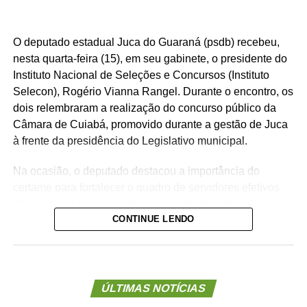
O deputado estadual Juca do Guaraná (psdb) recebeu,
nesta quarta-feira (15), em seu gabinete, o presidente do
Instituto Nacional de Seleções e Concursos (Instituto
Selecon), Rogério Vianna Rangel. Durante o encontro, os
dois relembraram a realização do concurso público da
Câmara de Cuiabá, promovido durante a gestão de Juca
à frente da presidência do Legislativo municipal.
Na ocasião, o deputado destacou a importância do
certame para fortalecer o quadro de servidores efetivos
da Casa de Leis e ressaltou o legado deixado pela
CONTINUE LENDO
iniciativa.
“Nós deixamos uma marca de ter feito esse concurso
para atender a população cuiabana e a Câmara de
Cuiabá, que é de todos nós mato-grossenses, o
ÚLTIMAS NOTÍCIAS
parlamento mais antigo do Centro-Oeste brasileiro”,