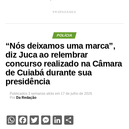
PROPAGANDA
POLÍCIA
“Nós deixamos uma marca”,
diz Juca ao relembrar
concurso realizado na Câmara
de Cuiabá durante sua
presidência
Publicados
3 semanas atrás
em
17 de julho de 2026
Por
Da Redação
WhatsApp
Facebook
Twitter
Messenger
LinkedIn
Share