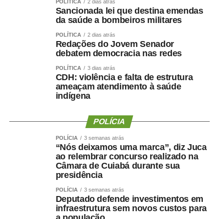
Ao final do encontro, Juca reforçou a importância da
POLÍTICA
2 dias atrás
Sancionada lei que destina emendas
valorização do serviço público por meio de concursos
da saúde a bombeiros militares
realizados com responsabilidade, transparência e
POLÍTICA
2 dias atrás
igualdade de oportunidades para todos os candidatos.
Redações do Jovem Senador
debatem democracia nas redes
POLÍTICA
3 dias atrás
CDH: violência e falta de estrutura
ameaçam atendimento à saúde
COMENTE ABAIXO:
indígena
WhatsApp
Facebook
Twitter
Messenger
POLÍCIA
LinkedIn
Share
POLÍCIA
3 semanas atrás
“Nós deixamos uma marca”, diz Juca
ao relembrar concurso realizado na
Câmara de Cuiabá durante sua
presidência
POLÍCIA
3 semanas atrás
Deputado defende investimentos em
infraestrutura sem novos custos para
a população