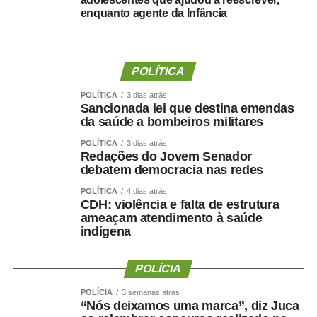
realizarmos esse concurso com qualidade e segurança,
enquanto agente da Infância
mas, acima de tudo, com muita transparência”, declarou o
presidente da instituição.
Ao final do encontro, Juca reforçou a importância da
POLÍTICA
valorização do serviço público por meio de concursos
POLÍTICA
3 dias atrás
realizados com responsabilidade, transparência e
Sancionada lei que destina emendas
igualdade de oportunidades para todos os candidatos.
da saúde a bombeiros militares
POLÍTICA
3 dias atrás
Redações do Jovem Senador
debatem democracia nas redes
POLÍTICA
4 dias atrás
COMENTE ABAIXO:
CDH: violência e falta de estrutura
ameaçam atendimento à saúde
indígena
WhatsApp
Facebook
Twitter
Messenger
LinkedIn
Share
POLÍCIA
POLÍCIA
3 semanas atrás
“Nós deixamos uma marca”, diz Juca