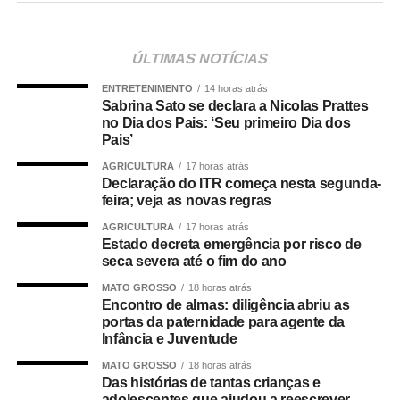
“Nós deixamos uma marca de ter feito esse concurso
para atender a população cuiabana e a Câmara de
Cuiabá, que é de todos nós mato-grossenses, o
ÚLTIMAS NOTÍCIAS
parlamento mais antigo do Centro-Oeste brasileiro”,
ENTRETENIMENTO
14 horas atrás
afirmou Juca.
Sabrina Sato se declara a Nicolas Prattes
no Dia dos Pais: ‘Seu primeiro Dia dos
O concurso público foi realizado para provimento de
Pais’
vagas e formação de cadastro de reserva para cargos de
AGRICULTURA
17 horas atrás
níveis médio e superior, contemplando funções como
Declaração do ITR começa nesta segunda-
técnico legislativo, analista legislativo, controlador interno
feira; veja as novas regras
e contador.
AGRICULTURA
17 horas atrás
Estado decreta emergência por risco de
Durante a visita, Rogério Vianna Rangel agradeceu a
seca severa até o fim do ano
confiança depositada no Instituto Selecon e destacou a
MATO GROSSO
18 horas atrás
forma como o processo foi conduzido.
Encontro de almas: diligência abriu as
portas da paternidade para agente da
Infância e Juventude
“Eu, em nome do Selecon, também agradeço ao
deputado porque, de fato, fizemos um concurso histórico,
MATO GROSSO
18 horas atrás
Das histórias de tantas crianças e
graças à oportunidade que o Juca nos deu para
adolescentes que ajudou a reescrever,