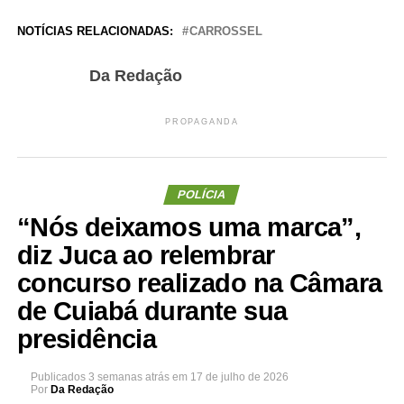
NOTÍCIAS RELACIONADAS:
CARROSSEL
Da Redação
PROPAGANDA
POLÍCIA
“Nós deixamos uma marca”,
diz Juca ao relembrar
concurso realizado na Câmara
de Cuiabá durante sua
presidência
Publicados
3 semanas atrás
em
17 de julho de 2026
Por
Da Redação