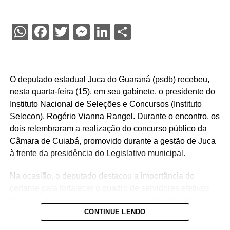
WhatsApp
Facebook
Twitter
Messenger
LinkedIn
Share
O deputado estadual Juca do Guaraná (psdb) recebeu,
nesta quarta-feira (15), em seu gabinete, o presidente do
Instituto Nacional de Seleções e Concursos (Instituto
Selecon), Rogério Vianna Rangel. Durante o encontro, os
dois relembraram a realização do concurso público da
Câmara de Cuiabá, promovido durante a gestão de Juca
à frente da presidência do Legislativo municipal.
Na ocasião, o deputado destacou a importância do
certame para fortalecer o quadro de servidores efetivos
da Casa de Leis e ressaltou o legado deixado pela
CONTINUE LENDO
iniciativa.