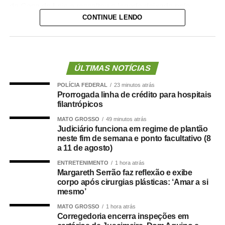
da Casa de Leis e ressaltou o legado deixado pela
CONTINUE LENDO
iniciativa.
“Nós deixamos uma marca de ter feito esse concurso
para atender a população cuiabana e a Câmara de
Cuiabá, que é de todos nós mato-grossenses, o
ÚLTIMAS NOTÍCIAS
parlamento mais antigo do Centro-Oeste brasileiro”,
POLÍCIA FEDERAL
23 minutos atrás
afirmou Juca.
Prorrogada linha de crédito para hospitais
filantrópicos
O concurso público foi realizado para provimento de
MATO GROSSO
49 minutos atrás
vagas e formação de cadastro de reserva para cargos de
Judiciário funciona em regime de plantão
níveis médio e superior, contemplando funções como
neste fim de semana e ponto facultativo (8
técnico legislativo, analista legislativo, controlador interno
a 11 de agosto)
e contador.
ENTRETENIMENTO
1 hora atrás
Margareth Serrão faz reflexão e exibe
Durante a visita, Rogério Vianna Rangel agradeceu a
corpo após cirurgias plásticas: ‘Amar a si
mesmo’
confiança depositada no Instituto Selecon e destacou a
forma como o processo foi conduzido.
MATO GROSSO
1 hora atrás
Corregedoria encerra inspeções em