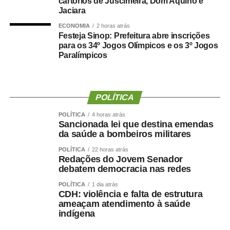
cartórios de Juscimeira, Dom Aquino e
“Eu, em nome do Selecon, também agradeço ao
Jaciara
deputado porque, de fato, fizemos um concurso histórico,
graças à oportunidade que o Juca nos deu para
ECONOMIA
2 horas atrás
Festeja Sinop: Prefeitura abre inscrições
realizarmos esse concurso com qualidade e segurança,
para os 34º Jogos Olímpicos e os 3º Jogos
mas, acima de tudo, com muita transparência”, declarou o
Paralímpicos
presidente da instituição.
Ao final do encontro, Juca reforçou a importância da
POLÍTICA
valorização do serviço público por meio de concursos
realizados com responsabilidade, transparência e
POLÍTICA
4 horas atrás
igualdade de oportunidades para todos os candidatos.
Sancionada lei que destina emendas
da saúde a bombeiros militares
POLÍTICA
22 horas atrás
Redações do Jovem Senador
debatem democracia nas redes
COMENTE ABAIXO:
POLÍTICA
1 dia atrás
CDH: violência e falta de estrutura
ameaçam atendimento à saúde
WhatsApp
Facebook
Twitter
Messenger
LinkedIn
Share
indígena