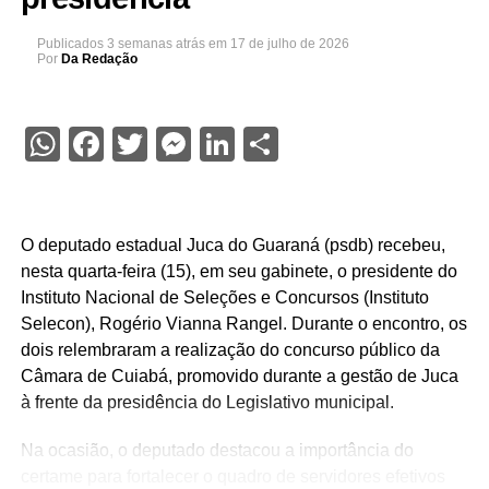
Publicados
3 semanas atrás
em
17 de julho de 2026
Por
Da Redação
WhatsApp
Facebook
Twitter
Messenger
LinkedIn
Share
O deputado estadual Juca do Guaraná (psdb) recebeu,
nesta quarta-feira (15), em seu gabinete, o presidente do
Instituto Nacional de Seleções e Concursos (Instituto
Selecon), Rogério Vianna Rangel. Durante o encontro, os
dois relembraram a realização do concurso público da
Câmara de Cuiabá, promovido durante a gestão de Juca
à frente da presidência do Legislativo municipal.
Na ocasião, o deputado destacou a importância do
certame para fortalecer o quadro de servidores efetivos