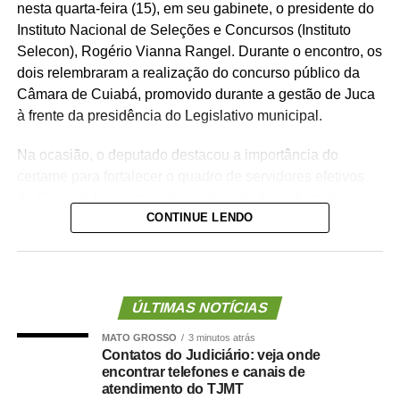
nesta quarta-feira (15), em seu gabinete, o presidente do
Instituto Nacional de Seleções e Concursos (Instituto
Selecon), Rogério Vianna Rangel. Durante o encontro, os
dois relembraram a realização do concurso público da
Câmara de Cuiabá, promovido durante a gestão de Juca
à frente da presidência do Legislativo municipal.
Na ocasião, o deputado destacou a importância do
certame para fortalecer o quadro de servidores efetivos
da Casa de Leis e ressaltou o legado deixado pela
CONTINUE LENDO
iniciativa.
“Nós deixamos uma marca de ter feito esse concurso
para atender a população cuiabana e a Câmara de
Cuiabá, que é de todos nós mato-grossenses, o
ÚLTIMAS NOTÍCIAS
parlamento mais antigo do Centro-Oeste brasileiro”,
MATO GROSSO
3 minutos atrás
afirmou Juca.
Contatos do Judiciário: veja onde
encontrar telefones e canais de
O concurso público foi realizado para provimento de
atendimento do TJMT