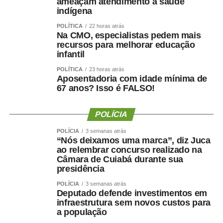
igualdade de oportunidades para todos os candidatos.
ameaçam atendimento à saúde
indígena
POLÍTICA
22 horas atrás
Na CMO, especialistas pedem mais
recursos para melhorar educação
infantil
COMENTE ABAIXO:
POLÍTICA
23 horas atrás
Aposentadoria com idade mínima de
WhatsApp
Facebook
Twitter
Messenger
LinkedIn
Share
67 anos? Isso é FALSO!
POLÍCIA
POLÍCIA
3 semanas atrás
“Nós deixamos uma marca”, diz Juca
ao relembrar concurso realizado na
Câmara de Cuiabá durante sua
presidência
POLÍCIA
3 semanas atrás
Deputado defende investimentos em
infraestrutura sem novos custos para
a população