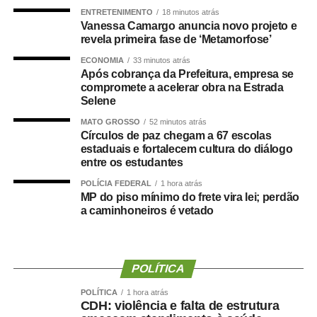
vagas e formação de cadastro de reserva para cargos de
ENTRETENIMENTO
18 minutos atrás
níveis médio e superior, contemplando funções como
Vanessa Camargo anuncia novo projeto e
técnico legislativo, analista legislativo, controlador interno
revela primeira fase de ‘Metamorfose’
e contador.
ECONOMIA
33 minutos atrás
Após cobrança da Prefeitura, empresa se
Durante a visita, Rogério Vianna Rangel agradeceu a
compromete a acelerar obra na Estrada
Selene
confiança depositada no Instituto Selecon e destacou a
forma como o processo foi conduzido.
MATO GROSSO
52 minutos atrás
Círculos de paz chegam a 67 escolas
estaduais e fortalecem cultura do diálogo
“Eu, em nome do Selecon, também agradeço ao
entre os estudantes
deputado porque, de fato, fizemos um concurso histórico,
graças à oportunidade que o Juca nos deu para
POLÍCIA FEDERAL
1 hora atrás
MP do piso mínimo do frete vira lei; perdão
realizarmos esse concurso com qualidade e segurança,
a caminhoneiros é vetado
mas, acima de tudo, com muita transparência”, declarou o
presidente da instituição.
Ao final do encontro, Juca reforçou a importância da
POLÍTICA
valorização do serviço público por meio de concursos
POLÍTICA
1 hora atrás
realizados com responsabilidade, transparência e
CDH: violência e falta de estrutura