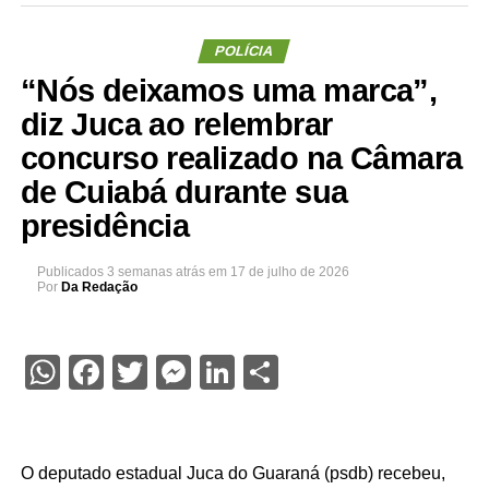
POLÍCIA
“Nós deixamos uma marca”,
diz Juca ao relembrar
concurso realizado na Câmara
de Cuiabá durante sua
presidência
Publicados
3 semanas atrás
em
17 de julho de 2026
Por
Da Redação
WhatsApp
Facebook
Twitter
Messenger
LinkedIn
Share
O deputado estadual Juca do Guaraná (psdb) recebeu,