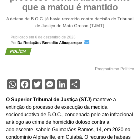
que a matou é mantido
A defesa de B.O.C. já havia recorrido contra decisão do Tribunal
de Justiça de Mato Grosso (TJMT)
Publicado em
6 de dezembro de 2023
Por
Da Redação / Benedito Albuquerque
POLÍCIA
Pragmatismo Político
WhatsApp
Facebook
Twitter
Messenger
LinkedIn
Share
O Superior Tribunal de Justiça (STJ)
manteve a
extinção do processo de execução da medida
socioeducativa de B.O.C., condenada pelo ato infracional
análogo ao crime de homicídio doloso contra a
adolescente Isabele Guimarães Ramos, 14, em 2020 no
condomínio Alphaville, em Cuiabá. O recurso de habeas