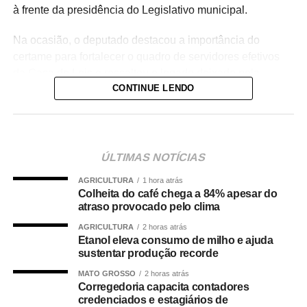
à frente da presidência do Legislativo municipal.
Na ocasião, o deputado destacou a importância do
certame para fortalecer o quadro de servidores efetivos
da Casa de Leis e ressaltou o legado deixado pela
CONTINUE LENDO
iniciativa.
“Nós deixamos uma marca de ter feito esse concurso
para atender a população cuiabana e a Câmara de
Cuiabá, que é de todos nós mato-grossenses, o
ÚLTIMAS NOTÍCIAS
parlamento mais antigo do Centro-Oeste brasileiro”,
AGRICULTURA
1 hora atrás
afirmou Juca.
Colheita do café chega a 84% apesar do
atraso provocado pelo clima
O concurso público foi realizado para provimento de
AGRICULTURA
2 horas atrás
vagas e formação de cadastro de reserva para cargos de
Etanol eleva consumo de milho e ajuda
níveis médio e superior, contemplando funções como
sustentar produção recorde
técnico legislativo, analista legislativo, controlador interno
MATO GROSSO
2 horas atrás
e contador.
Corregedoria capacita contadores
credenciados e estagiários de