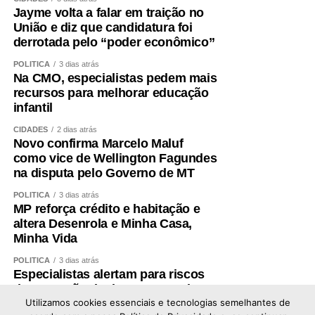
Jayme volta a falar em traição no
União e diz que candidatura foi
derrotada pelo “poder econômico”
POLÍTICA
3 dias atrás
Na CMO, especialistas pedem mais
recursos para melhorar educação
infantil
CIDADES
2 dias atrás
Novo confirma Marcelo Maluf
como vice de Wellington Fagundes
na disputa pelo Governo de MT
POLÍTICA
3 dias atrás
MP reforça crédito e habitação e
altera Desenrola e Minha Casa,
Minha Vida
POLÍTICA
3 dias atrás
Especialistas alertam para riscos
de expansão de data centers de IA
no Brasil
Utilizamos cookies essenciais e tecnologias semelhantes de