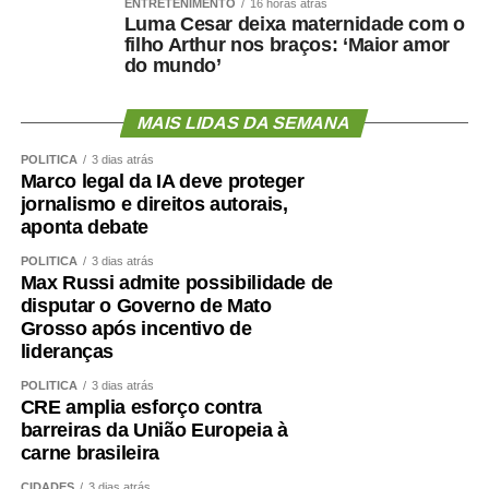
ENTRETENIMENTO
16 horas atrás
Luma Cesar deixa maternidade com o
filho Arthur nos braços: ‘Maior amor
do mundo’
MAIS LIDAS DA SEMANA
POLÍTICA
3 dias atrás
Marco legal da IA deve proteger
jornalismo e direitos autorais,
aponta debate
POLÍTICA
3 dias atrás
Max Russi admite possibilidade de
disputar o Governo de Mato
Grosso após incentivo de
lideranças
POLÍTICA
3 dias atrás
CRE amplia esforço contra
barreiras da União Europeia à
carne brasileira
CIDADES
3 dias atrás