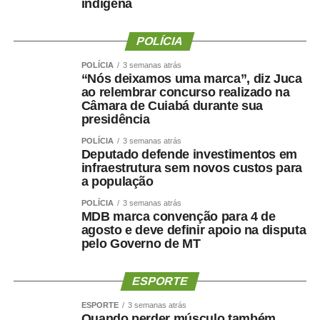
COMENTE ABAIXO:
indígena
WhatsApp
Facebook
Twitter
Messenger
POLÍCIA
LinkedIn
Share
POLÍCIA
3 semanas atrás
“Nós deixamos uma marca”, diz Juca
ao relembrar concurso realizado na
Câmara de Cuiabá durante sua
presidência
POLÍCIA
3 semanas atrás
Deputado defende investimentos em
infraestrutura sem novos custos para
a população
POLÍCIA
3 semanas atrás
MDB marca convenção para 4 de
agosto e deve definir apoio na disputa
pelo Governo de MT
ESPORTE
ESPORTE
3 semanas atrás
Quando perder músculo também