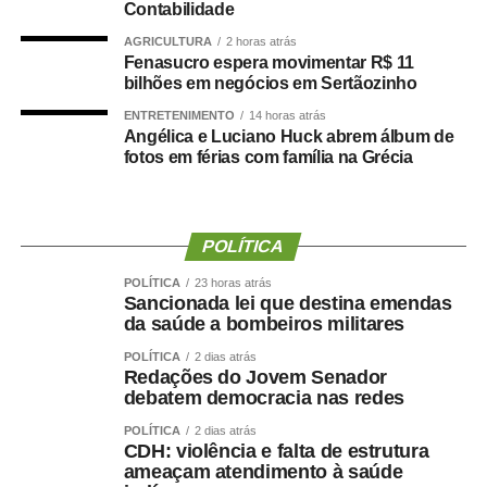
Durante a visita, Rogério Vianna Rangel agradeceu a
Contabilidade
confiança depositada no Instituto Selecon e destacou a
AGRICULTURA
2 horas atrás
forma como o processo foi conduzido.
Fenasucro espera movimentar R$ 11
bilhões em negócios em Sertãozinho
“Eu, em nome do Selecon, também agradeço ao
ENTRETENIMENTO
14 horas atrás
deputado porque, de fato, fizemos um concurso histórico,
Angélica e Luciano Huck abrem álbum de
fotos em férias com família na Grécia
graças à oportunidade que o Juca nos deu para
realizarmos esse concurso com qualidade e segurança,
mas, acima de tudo, com muita transparência”, declarou o
presidente da instituição.
POLÍTICA
Ao final do encontro, Juca reforçou a importância da
POLÍTICA
23 horas atrás
Sancionada lei que destina emendas
valorização do serviço público por meio de concursos
da saúde a bombeiros militares
realizados com responsabilidade, transparência e
POLÍTICA
2 dias atrás
igualdade de oportunidades para todos os candidatos.
Redações do Jovem Senador
debatem democracia nas redes
POLÍTICA
2 dias atrás
CDH: violência e falta de estrutura
ameaçam atendimento à saúde