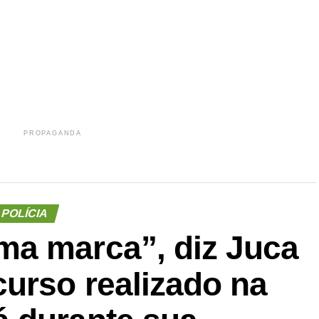
r
In
re
PROPAGANDA
POLÍCIA
a marca”, diz Juca
urso realizado na