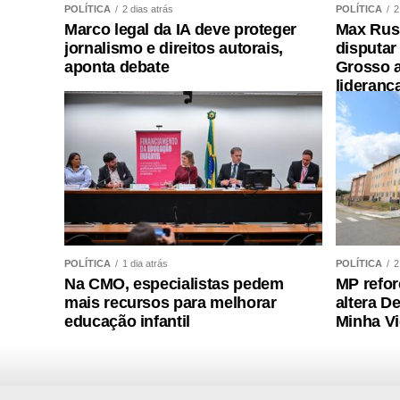
POLÍTICA
2 dias atrás
POLÍTICA
2
declarou o presidente da instituição.
Marco legal da IA deve proteger
Max Russ
jornalismo e direitos autorais,
disputar
Ao final do encontro, Juca reforçou a imp
aponta debate
Grosso a
lideranç
de concursos realizados com responsabili
para todos os candidatos.
COMENTE ABAIXO:
POLÍTICA
1 dia atrás
POLÍTICA
2
WhatsApp
Facebook
Twitter
Messenger
LinkedIn
Share
Na CMO, especialistas pedem
MP refor
mais recursos para melhorar
altera D
educação infantil
Minha V