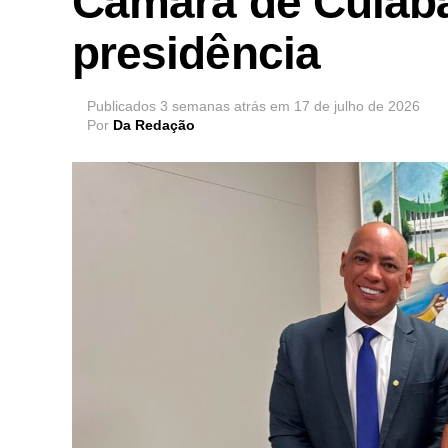
Câmara de Cuiabá
presidência
Publicados
3 semanas atrás
em
17 de julho de 2026
Por
Da Redação