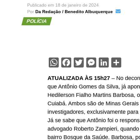
Publicado em
18 de janeiro de 2024
Por
Da Redação / Benedito Albuquerque
POLÍCIA
WhatsApp
Facebook
Twitter
Messenge
Linked
Sha
ATUALIZADA ÀS 15h27
– No decorr
que Antônio Gomes da Silva, já apo
Hedilerson Fialho Martins Barbosa,
Cuiabá. Ambos são de Minas Gerais 
investigadores, exclusivamente para e
Já se sabe que Antônio foi o respons
advogado Roberto Zampieri, quando 
bairro Bosque da Saúde. Barbosa, po