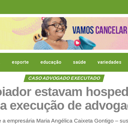
a
esporte
educação
saúde
variedades
CASO ADVOGADO EXECUTADO
oiador estavam hosp
 da execução de advog
e a empresária Maria Angélica Caixeta Gontigo – su