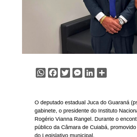
WhatsApp
Facebook
Twitter
Messenger
LinkedIn
Share
O deputado estadual Juca do Guaraná (psd
gabinete, o presidente do Instituto Nacio
Rogério Vianna Rangel. Durante o encont
público da Câmara de Cuiabá, promovido d
do Legislativo municipal.