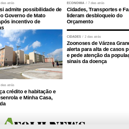
 dias atrás
ECONOMIA
7 dias atrás
i admite possibilidade de
Cidades, Transportes e F
 o Governo de Mato
lideram desbloqueio do
ortância da valorização do serviço público por meio
pós incentivo de
Orçamento
as
dade, transparência e igualdade de oportunidades
CIDADES
2 dias atrás
Zoonoses de Várzea Gran
alerta para alta de casos 
e pede atenção da popula
sinais da doença
 dias atrás
ça crédito e habitação e
esenrola e Minha Casa,
ida