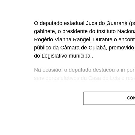
O deputado estadual Juca do Guaraná (psd
gabinete, o presidente do Instituto Nacio
Rogério Vianna Rangel. Durante o encont
público da Câmara de Cuiabá, promovido d
do Legislativo municipal.
Na ocasião, o deputado destacou a import
servidores efetivos da Casa de Leis e ress
“Nós deixamos uma marca de ter feito es
CON
a Câmara de Cuiabá, que é de todos nós 
Centro-Oeste brasileiro”, afirmou Juca.
O concurso público foi realizado para pr
reserva para cargos de níveis médio e su