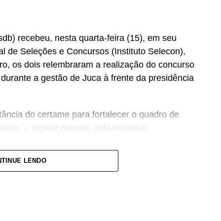
b) recebeu, nesta quarta-feira (15), em seu
nal de Seleções e Concursos (Instituto Selecon),
ro, os dois relembraram a realização do concurso
urante a gestão de Juca à frente da presidência
ância do certame para fortalecer o quadro de
altou o legado deixado pela iniciativa.
se concurso para atender a população cuiabana e
TINUE LENDO
mato-grossenses, o parlamento mais antigo do
ovimento de vagas e formação de cadastro de
perior, contemplando funções como técnico