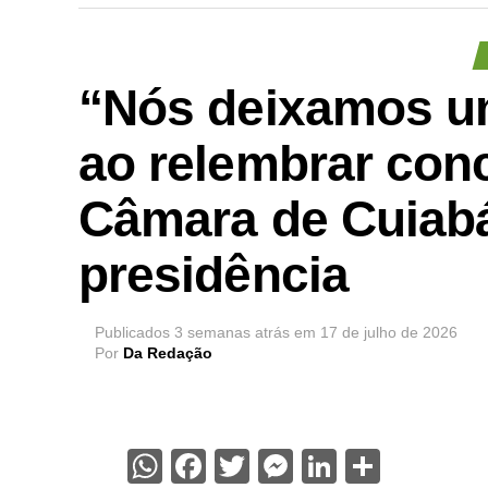
“Nós deixamos um
ao relembrar conc
Câmara de Cuiabá
presidência
Publicados
3 semanas atrás
em
17 de julho de 2026
Por
Da Redação
WhatsApp
Facebook
Twitter
Messenger
LinkedIn
Share