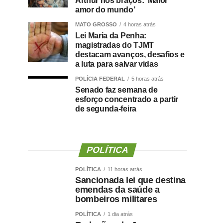
Arthur nos braços: ‘Maior
amor do mundo’
MATO GROSSO
4 horas atrás
Lei Maria da Penha:
magistradas do TJMT
destacam avanços, desafios e
a luta para salvar vidas
POLÍCIA FEDERAL
5 horas atrás
Senado faz semana de
esforço concentrado a partir
de segunda-feira
POLÍTICA
POLÍTICA
11 horas atrás
Sancionada lei que destina
emendas da saúde a
bombeiros militares
POLÍTICA
1 dia atrás