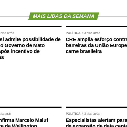
MAIS LIDAS DA SEMANA
 dias atrás
POLÍTICA
3 dias atrás
i admite possibilidade de
CRE amplia esforço contr
 o Governo de Mato
barreiras da União Europe
pós incentivo de
carne brasileira
as
dia atrás
POLÍTICA
3 dias atrás
firma Marcelo Maluf
Especialistas alertam para
e de Wellington
de expansão de data cente