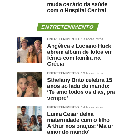
muda cenário da saúde
com o Hospital Central
ENTRETENIMENTO
ENTRETENIMENTO
3 horas atrás
Angélica e Luciano Huck
abrem álbum de fotos em
férias com família na
Grécia
ENTRETENIMENTO
3 horas atrás
Sthefany Brito celebra 15
anos ao lado do marido:
‘Te amo todos os dias, pra
sempre’
ENTRETENIMENTO
4 horas atrás
Luma Cesar deixa
maternidade com o filho
Arthur nos braços: ‘Maior
amor do mundo’