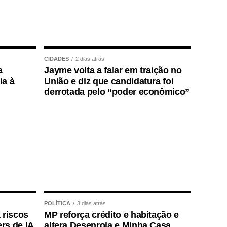
CIDADES
2 dias atrás
a
Jayme volta a falar em traição no
ia à
União e diz que candidatura foi
derrotada pelo “poder econômico”
POLÍTICA
3 dias atrás
 riscos
MP reforça crédito e habitação e
rs de IA
altera Desenrola e Minha Casa,