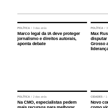
WhatsApp
Facebook
Twitter
Messenger
LinkedIn
Share
POLÍTICA
3 dias atrás
POLÍTICA
3
Marco legal da IA deve proteger
Max Russ
jornalismo e direitos autorais,
disputar
aponta debate
Grosso a
lideranç
POLÍTICA
2 dias atrás
CIDADES
1 
Na CMO, especialistas pedem
Novo con
mais recursos para melhorar
como vic