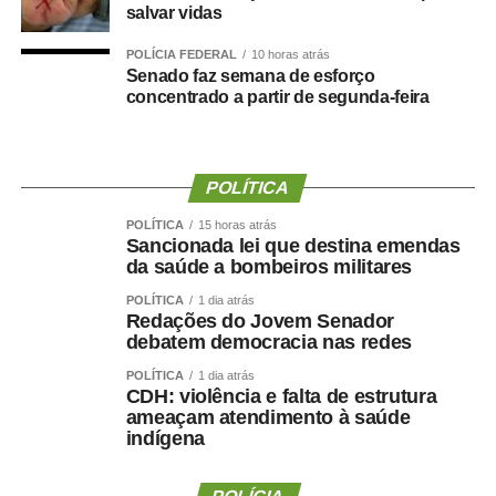
graças à oportunidade que o Juca nos deu para
salvar vidas
realizarmos esse concurso com qualidade e segurança,
mas, acima de tudo, com muita transparência”, declarou o
POLÍCIA FEDERAL
10 horas atrás
Senado faz semana de esforço
presidente da instituição.
concentrado a partir de segunda-feira
Ao final do encontro, Juca reforçou a importância da
valorização do serviço público por meio de concursos
realizados com responsabilidade, transparência e
POLÍTICA
igualdade de oportunidades para todos os candidatos.
POLÍTICA
15 horas atrás
Sancionada lei que destina emendas
da saúde a bombeiros militares
POLÍTICA
1 dia atrás
Redações do Jovem Senador
COMENTE ABAIXO:
debatem democracia nas redes
POLÍTICA
1 dia atrás
CDH: violência e falta de estrutura
WhatsApp
Facebook
Twitter
Messenger
LinkedIn
Share
ameaçam atendimento à saúde
indígena