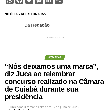
NOTÍCIAS RELACIONADAS:
Da Redação
PROPAGANDA
POLÍCIA
“Nós deixamos uma marca”,
diz Juca ao relembrar
concurso realizado na Câmara
de Cuiabá durante sua
presidência
Publicados
3 semanas atrás
em
17 de julho de 2026