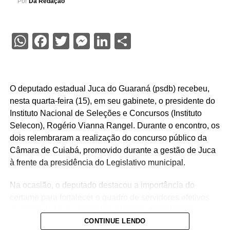
Por
Da Redação
WhatsApp
Facebook
Twitter
Messenger
LinkedIn
Share
O deputado estadual Juca do Guaraná (psdb) recebeu,
nesta quarta-feira (15), em seu gabinete, o presidente do
Instituto Nacional de Seleções e Concursos (Instituto
Selecon), Rogério Vianna Rangel. Durante o encontro, os
dois relembraram a realização do concurso público da
Câmara de Cuiabá, promovido durante a gestão de Juca
à frente da presidência do Legislativo municipal.
Na ocasião, o deputado destacou a importância do
certame para fortalecer o quadro de servidores efetivos
da Casa de Leis e ressaltou o legado deixado pela
CONTINUE LENDO
iniciativa.