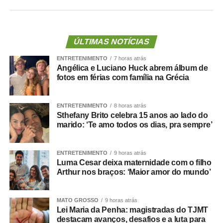
“Nós deixamos uma marca de ter feito esse concurso
para atender a população cuiabana e a Câmara de
Cuiabá, que é de todos nós mato-grossenses, o
ÚLTIMAS NOTÍCIAS
parlamento mais antigo do Centro-Oeste brasileiro”,
ENTRETENIMENTO
7 horas atrás
afirmou Juca.
Angélica e Luciano Huck abrem álbum de
fotos em férias com família na Grécia
O concurso público foi realizado para provimento de
vagas e formação de cadastro de reserva para cargos de
ENTRETENIMENTO
8 horas atrás
níveis médio e superior, contemplando funções como
Sthefany Brito celebra 15 anos ao lado do
técnico legislativo, analista legislativo, controlador interno
marido: ‘Te amo todos os dias, pra sempre’
e contador.
Durante a visita, Rogério Vianna Rangel agradeceu a
ENTRETENIMENTO
9 horas atrás
Luma Cesar deixa maternidade com o filho
confiança depositada no Instituto Selecon e destacou a
Arthur nos braços: ‘Maior amor do mundo’
forma como o processo foi conduzido.
“Eu, em nome do Selecon, também agradeço ao
MATO GROSSO
9 horas atrás
Lei Maria da Penha: magistradas do TJMT
deputado porque, de fato, fizemos um concurso histórico,
destacam avanços, desafios e a luta para