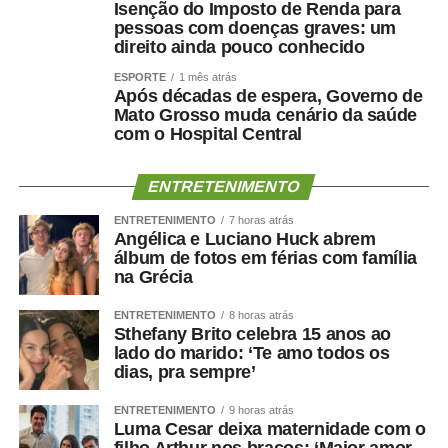
Isenção do Imposto de Renda para
pessoas com doenças graves: um
direito ainda pouco conhecido
ESPORTE
1 mês atrás
Após décadas de espera, Governo de
Mato Grosso muda cenário da saúde
com o Hospital Central
ENTRETENIMENTO
ENTRETENIMENTO
7 horas atrás
Angélica e Luciano Huck abrem
álbum de fotos em férias com família
na Grécia
ENTRETENIMENTO
8 horas atrás
Sthefany Brito celebra 15 anos ao
lado do marido: ‘Te amo todos os
dias, pra sempre’
ENTRETENIMENTO
9 horas atrás
Luma Cesar deixa maternidade com o
filho Arthur nos braços: ‘Maior amor