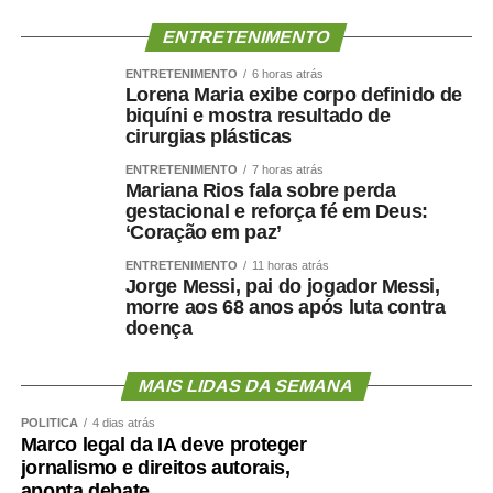
mais profissional e nos dá condições de aprender antes
de iniciar as atividades. O que proporciona mais
ENTRETENIMENTO
segurança para o exercício da atividade”, pontua.
ENTRETENIMENTO
6 horas atrás
Lorena Maria exibe corpo definido de
Fonte:
Tribunal de Justiça de MT – MT
biquíni e mostra resultado de
cirurgias plásticas
ENTRETENIMENTO
7 horas atrás
Mariana Rios fala sobre perda
gestacional e reforça fé em Deus:
‘Coração em paz’
COMENTE ABAIXO:
ENTRETENIMENTO
11 horas atrás
Jorge Messi, pai do jogador Messi,
WhatsApp
Facebook
Twitter
Messenger
LinkedIn
Share
morre aos 68 anos após luta contra
doença
MAIS LIDAS DA SEMANA
POLÍTICA
4 dias atrás
Marco legal da IA deve proteger
jornalismo e direitos autorais,
aponta debate