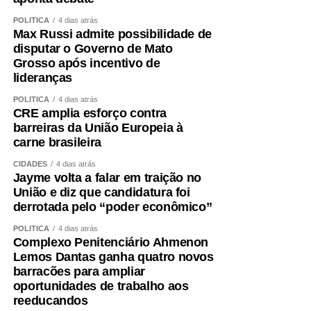
POLÍTICA
4 dias atrás
Max Russi admite possibilidade de
disputar o Governo de Mato
Grosso após incentivo de
lideranças
POLÍTICA
4 dias atrás
CRE amplia esforço contra
barreiras da União Europeia à
carne brasileira
CIDADES
4 dias atrás
Jayme volta a falar em traição no
União e diz que candidatura foi
derrotada pelo “poder econômico”
POLÍTICA
4 dias atrás
Complexo Penitenciário Ahmenon
Lemos Dantas ganha quatro novos
barracões para ampliar
oportunidades de trabalho aos
reeducandos