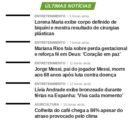
setembro e conta com 11 encontros presencias que
ÚLTIMAS NOTÍCIAS
começaram em 03 de agosto, no Laboratório da Escola
ENTRETENIMENTO
6 horas atrás
dos Servidores do Poder Judiciário, em Cuiabá. Com
Lorena Maria exibe corpo definido de
carga horária de 66 horas, a capacitação está sendo
biquíni e mostra resultado de cirurgias
plásticas
ministrada pelos instrutores internos: Carlos José
Rodrigues, Deniz Pedroso de Almeida, Rosivaldo
ENTRETENIMENTO
7 horas atrás
Mariana Rios fala sobre perda gestacional
Guimarães, Angélica Vilalva Guimarães e a diretora do
e reforça fé em Deus: ‘Coração em paz’
DAJE, Shusiene Tassinari Machado.
ENTRETENIMENTO
11 horas atrás
Jorge Messi, pai do jogador Messi, morre
Durante os encontros, os participantes acompanham as
aos 68 anos após luta contra doença
atualizações normativas, aperfeiçoam conhecimentos
técnicos, desenvolvem atividades práticas com cálculos
ENTRETENIMENTO
12 horas atrás
Lívia Andrade exibe bronzeado durante
em processos reais e discutem procedimentos utilizados
férias na Espanha: ‘Viva cada momento’
na elaboração de laudos contábeis.
AGRICULTURA
16 horas atrás
Colheita do café chega a 84% apesar do
Segundo o instrutor e contador Carlos José Rodrigues, o
atraso provocado pelo clima
objetivo é alinhar a atuação dos profissionais que
prestam apoio técnico ao Judiciário.