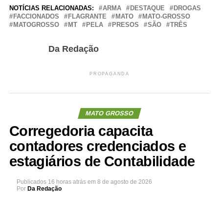
NOTÍCIAS RELACIONADAS:
ARMA
DESTAQUE
DROGAS
FACCIONADOS
FLAGRANTE
MATO
MATO-GROSSO
MATOGROSSO
MT
PELA
PRESOS
SÃO
TRÊS
Da Redação
PROPAGANDA
MATO GROSSO
Corregedoria capacita
contadores credenciados e
estagiários de Contabilidade
Publicados
16 horas atrás
em
8 de agosto de 2026
Por
Da Redação