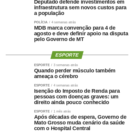
Deputado defende investimentos em
Gonzaga, aprovou a iniciativa e destacou a importância
infraestrutura sem novos custos para
da capacitação para a padronização dos procedimentos e
a população
o aprimoramento do trabalho desenvolvido pelos
POLÍCIA
4 semanas atrás
profissionais.
MDB marca convenção para 4 de
agosto e deve definir apoio na disputa
“Quando comecei não tivemos um treinamento tão
pelo Governo de MT
detalhado. Agora tudo está sendo explicado passo a
passo, com exemplos práticos. Isso ajuda muito no
ESPORTE
aprendizado e também na padronização do trabalho
ESPORTE
3 semanas atrás
desenvolvido pelos contadores”, avalia.
Quando perder músculo também
ameaça o cérebro
Para a contadora recém-credenciada, Raquel Cristiane
ESPORTE
4 semanas atrás
de Oliveira, o curso está sendo o primeiro contato com os
Isenção do Imposto de Renda para
sistemas e procedimentos utilizados pelo Poder
pessoas com doenças graves: um
Judiciário.
direito ainda pouco conhecido
ESPORTE
1 mês atrás
“É a primeira vez que atuo como contadora credenciada e
Após décadas de espera, Governo de
ainda não havia tido acesso ao sistema. Ele está sendo
Mato Grosso muda cenário da saúde
com o Hospital Central
importante porque nos prepara para executar um trabalho