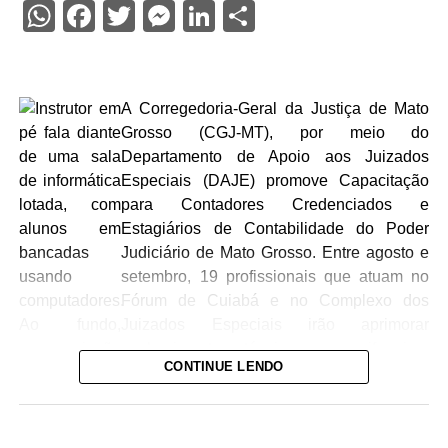
WhatsApp
Facebook
Twitter
Messenger
LinkedIn
Share
A Corregedoria-Geral da Justiça de Mato
Grosso (CGJ-MT), por meio do
Departamento de Apoio aos Juizados
Especiais (DAJE) promove Capacitação
para Contadores Credenciados e
Estagiários de Contabilidade do Poder
Judiciário de Mato Grosso. Entre agosto e
setembro, 19 profissionais que atuam no
Fórum de Cuiabá e no Complexo dos
Juizados Especiais irão aprimorar
conhecimento técnico e uniformizar
CONTINUE LENDO
procedimentos na busca por uma melhor
prestação jurisdicional.
O treinamento se encerra no dia 02 de