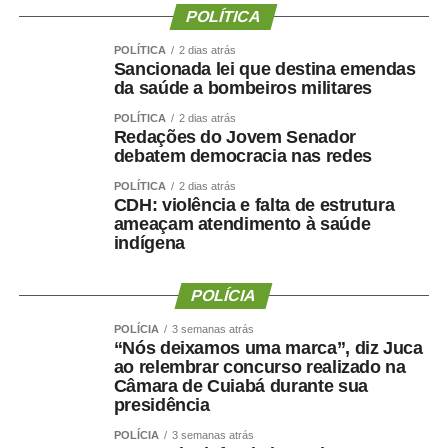
“A ideia é padronizar os procedimentos. Não importa se o
POLÍTICA
cálculo é realizado em Cuiabá, Rondonópolis ou
POLÍTICA
2 dias atrás
qualquer outra comarca. O importante é que todos
Sancionada lei que destina emendas
utilizem o mesmo padrão. Muitos profissionais estão
da saúde a bombeiros militares
ingressando agora e ainda não tiveram contato com essa
POLÍTICA
2 dias atrás
rotina. Por isso trabalhamos com processos reais,
Redações do Jovem Senador
debatem democracia nas redes
discutimos cada etapa e esclarecemos as dúvidas que
surgem no dia a dia”, explica.
POLÍTICA
2 dias atrás
CDH: violência e falta de estrutura
ameaçam atendimento à saúde
A diretora do DAJE, Shusiene Tassinari Machado,
indígena
ressalta que investir na qualificação dos contadores
credenciados e estagiários é investir na qualidade da
POLÍCIA
prestação jurisdicional. “É sempre importante
proporcionar essa atualização técnica, uniformizar
POLÍCIA
3 semanas atrás
procedimentos e preparar os profissionais para atuarem
“Nós deixamos uma marca”, diz Juca
ao relembrar concurso realizado na
de forma segura e alinhada às necessidades da unidade
Câmara de Cuiabá durante sua
judicias”, pontua.
presidência
A contadora credenciada desde 2021, Janiluce Duarte
POLÍCIA
3 semanas atrás