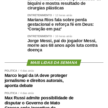
Fonte:
Tribunal de Justiça de MT – MT
biquíni e mostra resultado de
cirurgias plásticas
ENTRETENIMENTO
12 horas atrás
Mariana Rios fala sobre perda
gestacional e reforça fé em Deus:
‘Coração em paz’
COMENTE ABAIXO:
ENTRETENIMENTO
16 horas atrás
Jorge Messi, pai do jogador Messi,
WhatsApp
Facebook
Twitter
Messenger
LinkedIn
Share
morre aos 68 anos após luta contra
doença
MAIS LIDAS DA SEMANA
POLÍTICA
4 dias atrás
Marco legal da IA deve proteger
jornalismo e direitos autorais,
aponta debate
POLÍTICA
4 dias atrás
Max Russi admite possibilidade de
disputar o Governo de Mato
Grosso após incentivo de