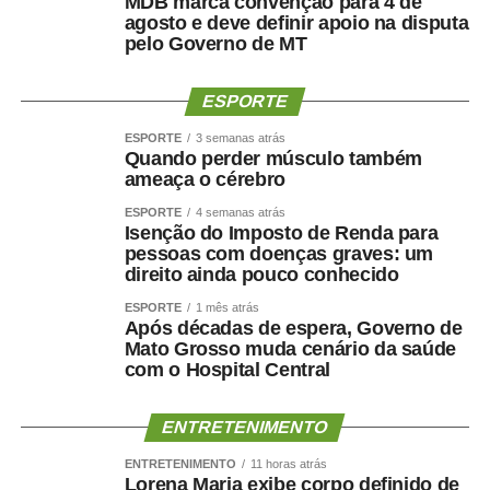
MDB marca convenção para 4 de
agosto e deve definir apoio na disputa
“Quando comecei não tivemos um treinamento tão
pelo Governo de MT
detalhado. Agora tudo está sendo explicado passo a
passo, com exemplos práticos. Isso ajuda muito no
ESPORTE
aprendizado e também na padronização do trabalho
ESPORTE
3 semanas atrás
desenvolvido pelos contadores”, avalia.
Quando perder músculo também
ameaça o cérebro
Para a contadora recém-credenciada, Raquel Cristiane
ESPORTE
4 semanas atrás
de Oliveira, o curso está sendo o primeiro contato com os
Isenção do Imposto de Renda para
sistemas e procedimentos utilizados pelo Poder
pessoas com doenças graves: um
Judiciário.
direito ainda pouco conhecido
ESPORTE
1 mês atrás
“É a primeira vez que atuo como contadora credenciada e
Após décadas de espera, Governo de
ainda não havia tido acesso ao sistema. Ele está sendo
Mato Grosso muda cenário da saúde
com o Hospital Central
importante porque nos prepara para executar um trabalho
mais profissional e nos dá condições de aprender antes
de iniciar as atividades. O que proporciona mais
ENTRETENIMENTO
segurança para o exercício da atividade”, pontua.
ENTRETENIMENTO
11 horas atrás
Lorena Maria exibe corpo definido de