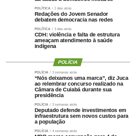
ingressando agora e ainda não tiveram contato com essa
POLÍTICA
2 dias atrás
rotina. Por isso trabalhamos com processos reais,
Redações do Jovem Senador
debatem democracia nas redes
discutimos cada etapa e esclarecemos as dúvidas que
surgem no dia a dia”, explica.
POLÍTICA
3 dias atrás
CDH: violência e falta de estrutura
ameaçam atendimento à saúde
A diretora do DAJE, Shusiene Tassinari Machado,
indígena
ressalta que investir na qualificação dos contadores
credenciados e estagiários é investir na qualidade da
POLÍCIA
prestação jurisdicional. “É sempre importante
proporcionar essa atualização técnica, uniformizar
POLÍCIA
3 semanas atrás
procedimentos e preparar os profissionais para atuarem
“Nós deixamos uma marca”, diz Juca
ao relembrar concurso realizado na
de forma segura e alinhada às necessidades da unidade
Câmara de Cuiabá durante sua
judicias”, pontua.
presidência
A contadora credenciada desde 2021, Janiluce Duarte
POLÍCIA
3 semanas atrás
Deputado defende investimentos em
Gonzaga, aprovou a iniciativa e destacou a importância
infraestrutura sem novos custos para
da capacitação para a padronização dos procedimentos e
a população
o aprimoramento do trabalho desenvolvido pelos
POLÍCIA
4 semanas atrás
profissionais.