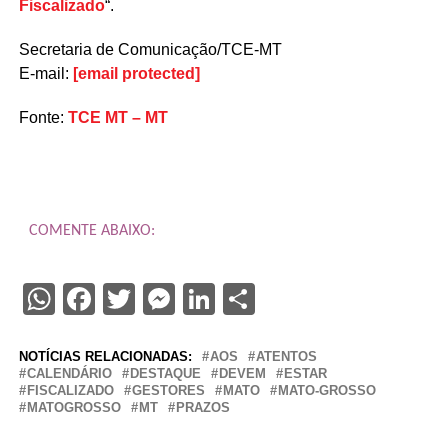
Fiscalizado
“.
Secretaria de Comunicação/TCE-MT
E-mail:
[email protected]
Fonte:
TCE MT – MT
COMENTE ABAIXO:
WhatsApp
Facebook
Twitter
Messenger
LinkedIn
Share
NOTÍCIAS RELACIONADAS:
AOS
ATENTOS
CALENDÁRIO
DESTAQUE
DEVEM
ESTAR
FISCALIZADO
GESTORES
MATO
MATO-GROSSO
MATOGROSSO
MT
PRAZOS