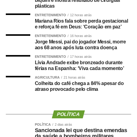
biquíni e mostra resultado de cirurgias
plásticas
ministrada pelos instrutores internos: Carlos José
Rodrigues, Deniz Pedroso de Almeida, Rosivaldo
ENTRETENIMENTO
12 horas atrás
Mariana Rios fala sobre perda gestacional
Guimarães, Angélica Vilalva Guimarães e a diretora do
e reforça fé em Deus: ‘Coração em paz’
DAJE, Shusiene Tassinari Machado.
ENTRETENIMENTO
16 horas atrás
Jorge Messi, pai do jogador Messi, morre
Durante os encontros, os participantes acompanham as
aos 68 anos após luta contra doença
atualizações normativas, aperfeiçoam conhecimentos
técnicos, desenvolvem atividades práticas com cálculos
ENTRETENIMENTO
17 horas atrás
Lívia Andrade exibe bronzeado durante
em processos reais e discutem procedimentos utilizados
férias na Espanha: ‘Viva cada momento’
na elaboração de laudos contábeis.
AGRICULTURA
21 horas atrás
Colheita do café chega a 84% apesar do
Segundo o instrutor e contador Carlos José Rodrigues, o
atraso provocado pelo clima
objetivo é alinhar a atuação dos profissionais que
prestam apoio técnico ao Judiciário.
“A ideia é padronizar os procedimentos. Não importa se o
POLÍTICA
cálculo é realizado em Cuiabá, Rondonópolis ou
POLÍTICA
2 dias atrás
qualquer outra comarca. O importante é que todos
Sancionada lei que destina emendas
utilizem o mesmo padrão. Muitos profissionais estão
da saúde a bombeiros militares