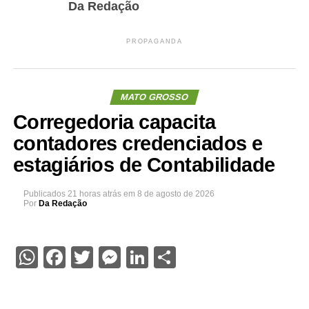
Da Redação
PROPAGANDA
MATO GROSSO
Corregedoria capacita
contadores credenciados e
estagiários de Contabilidade
Publicados
21 horas atrás
em
8 de agosto de 2026
Por
Da Redação
WhatsApp
Facebook
Twitter
Messenger
LinkedIn
Share