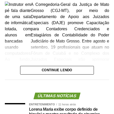
A Corregedoria-Geral da Justiça de Mato
Grosso (CGJ-MT), por meio do
Departamento de Apoio aos Juizados
Especiais (DAJE) promove Capacitação
para Contadores Credenciados e
Estagiários de Contabilidade do Poder
Judiciário de Mato Grosso. Entre agosto e
setembro, 19 profissionais que atuam no
Fórum de Cuiabá e no Complexo dos
Juizados Especiais irão aprimorar
conhecimento técnico e uniformizar
CONTINUE LENDO
procedimentos na busca por uma melhor
prestação jurisdicional.
O treinamento se encerra no dia 02 de
setembro e conta com 11 encontros presencias que
ÚLTIMAS NOTÍCIAS
começaram em 03 de agosto, no Laboratório da Escola
ENTRETENIMENTO
11 horas atrás
dos Servidores do Poder Judiciário, em Cuiabá. Com
Lorena Maria exibe corpo definido de
carga horária de 66 horas, a capacitação está sendo