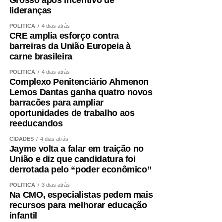
lideranças
POLÍTICA
4 dias atrás
CRE amplia esforço contra
barreiras da União Europeia à
carne brasileira
POLÍTICA
4 dias atrás
Complexo Penitenciário Ahmenon
Lemos Dantas ganha quatro novos
barracões para ampliar
oportunidades de trabalho aos
reeducandos
CIDADES
4 dias atrás
Jayme volta a falar em traição no
União e diz que candidatura foi
derrotada pelo “poder econômico”
POLÍTICA
3 dias atrás
Na CMO, especialistas pedem mais
recursos para melhorar educação
infantil