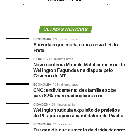
Vandymara Galvão Ramos Paiva Zanolo. A Rede conta
ainda com a participação de instituições da segurança
pública, Ministério Público, Defensoria Pública,
Municípios, dentre outras.
ÚLTIMAS NOTÍCIAS
Além da assinatura do Termo de
ECONOMIA
3 minutos atrás
Cooperação Técnica entre os órgãos e
Entenda o que muda com a nova Lei do
instituições participantes, a passagem da
Frete
equipe do Cemulher-MT por Gaúcha do
CIDADES
6 minutos atrás
Norte proporcionou ainda a capacitação de
Novo confirma Marcelo Maluf como vice de
32 pessoas que atuarão na Rede. A
Wellington Fagundes na disputa pelo
Governo de MT
implantação da Rede de Enfrentamento foi
efetivada após pedido da Patrulha Maria
ECONOMIA
35 minutos atrás
CNC: endividamento das famílias sobe
da Penha do município.
para 82%, mas inadimplência cai
“Percebemos a dificuldade que temos ao
CIDADES
38 minutos atrás
Wellington articula expulsão de prefeitos
atender sozinhos os casos de violência
do PL após apoio à candidatura de Pivetta
doméstica. Precisamos da Rede para
oferecer uma proteção e suporte maior.
ECONOMIA
1 hora atrás
Durigan diz que aumento da dívida decorre