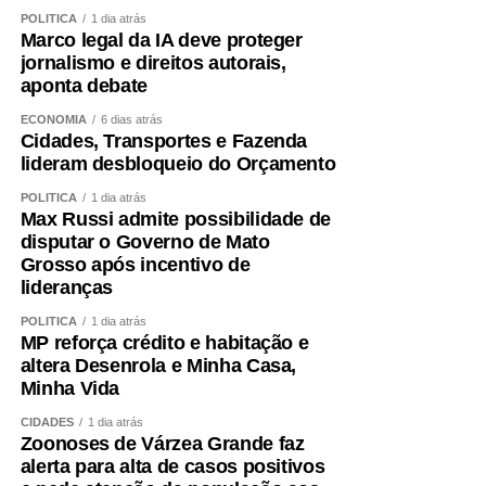
POLÍTICA
1 dia atrás
Marco legal da IA deve proteger
jornalismo e direitos autorais,
aponta debate
COMENTE ABAIXO:
ECONOMIA
6 dias atrás
Cidades, Transportes e Fazenda
lideram desbloqueio do Orçamento
WhatsApp
Facebook
Twitter
Messenger
LinkedIn
Share
POLÍTICA
1 dia atrás
Max Russi admite possibilidade de
disputar o Governo de Mato
Grosso após incentivo de
lideranças
POLÍTICA
1 dia atrás
MP reforça crédito e habitação e
altera Desenrola e Minha Casa,
Minha Vida
CIDADES
1 dia atrás
Zoonoses de Várzea Grande faz
alerta para alta de casos positivos