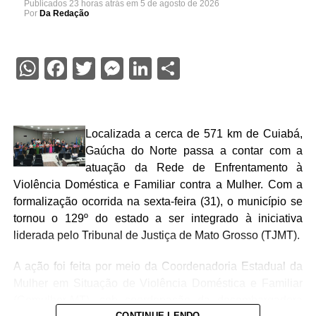
Publicados
23 horas atrás
em
5 de agosto de 2026
Por
Da Redação
WhatsApp
Facebook
Twitter
Messenger
LinkedIn
Share
Localizada a cerca de 571 km de Cuiabá,
Gaúcha do Norte passa a contar com a
atuação da Rede de Enfrentamento à
Violência Doméstica e Familiar contra a Mulher. Com a
formalização ocorrida na sexta-feira (31), o município se
tornou o 129º do estado a ser integrado à iniciativa
liderada pelo Tribunal de Justiça de Mato Grosso (TJMT).
A ação foi feita por meio da Coordenadoria Estadual da
Mulher em Situação de Violência Doméstica e Familiar
(Cemulher-MT), sob coordenação da desembargadora
CONTINUE LENDO