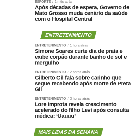
pontuou.
ESPORTE
1 mês atrás
Após décadas de espera, Governo de
Mato Grosso muda cenário da saúde
Canais de denúncia:
com o Hospital Central
180 – Todo território nacional
ENTRETENIMENTO
181 – Estado de Mato Grosso
ENTRETENIMENTO
1 hora atrás
Simone Soares curte dia de praia e
197 – Polícia Civil
exibe corpão durante banho de sol e
mergulho
190 – Polícia Militar
ENTRETENIMENTO
2 horas atrás
Gilberto Gil fala sobre carinho que
Autor: Bruno Vicente
segue recebendo após morte de Preta
Gil
Fotografo:
ENTRETENIMENTO
3 horas atrás
Lore Improta revela crescimento
Departamento: Coordenadoria de Comunicação do TJMT
acelerado do filho Levi após consulta
médica: ‘Uauuu’
Email:
[email protected]
MAIS LIDAS DA SEMANA
Fonte:
Tribunal de Justiça de MT – MT