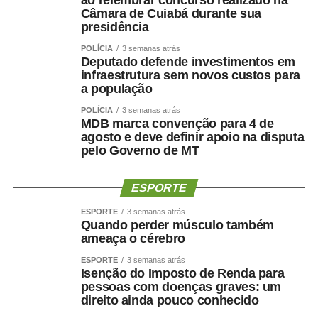
ao relembrar concurso realizado na
para o município. Ela destacou que também está no
Câmara de Cuiabá durante sua
planejamento a criação de um plano de metas, que
presidência
guiará as estratégias de atuação para os próximos dez
POLÍCIA
3 semanas atrás
anos.
Deputado defende investimentos em
infraestrutura sem novos custos para
“A partir da implementação da Rede é que nós
a população
conseguimos avançar nas demais normativas,
POLÍCIA
3 semanas atrás
documentos públicos, nos planos e nas iniciativas
MDB marca convenção para 4 de
estratégicas. Com a Rede, conseguimos devolver à
agosto e deve definir apoio na disputa
pelo Governo de MT
população um serviço de melhor qualidade. Junto a isso,
estamos buscando também a criação do plano decenal
de metas para o município”, relatou a promotora.
ESPORTE
ESPORTE
3 semanas atrás
Já o delegado da Polícia Civil de Mato Grosso, Gabriel
Quando perder músculo também
Conrado, a implantação da Rede é fundamental para a
ameaça o cérebro
integração de todos os órgãos públicos. “Temos um
ESPORTE
3 semanas atrás
número muito alto de casos de violência doméstica nessa
Isenção do Imposto de Renda para
região. Então, essa integração é importante para a
pessoas com doenças graves: um
direito ainda pouco conhecido
repressão desses crimes e proteção das mulheres”,