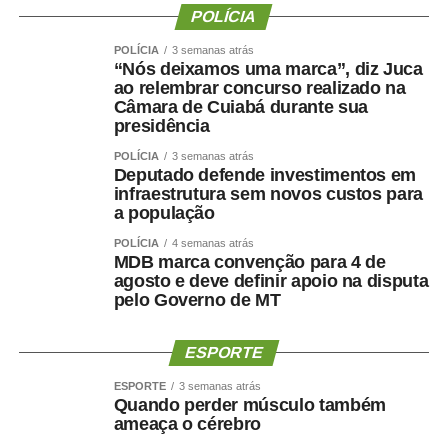
POLÍCIA
Uma perda de peso mal conduzida pode incluir perda
POLÍCIA
3 semanas atrás
“Nós deixamos uma marca”, diz Juca
significativa de massa muscular, principalmente em
ao relembrar concurso realizado na
pessoas mais velhas, sedentárias, submetidas a dietas
Câmara de Cuiabá durante sua
muito restritivas ou a tratamentos sem acompanhamento
presidência
adequado.
POLÍCIA
3 semanas atrás
Deputado defende investimentos em
Mesmo com o avanço dos medicamentos para
infraestrutura sem novos custos para
a população
obesidade, o objetivo não deve ser apenas reduzir o
número na balança. O tratamento precisa preservar
POLÍCIA
4 semanas atrás
MDB marca convenção para 4 de
músculo, reduzir gordura visceral, melhorar o
agosto e deve definir apoio na disputa
metabolismo e manter a autonomia.
pelo Governo de MT
O paciente não deve apenas ficar mais leve. Deve
ESPORTE
ficar
mais saudável, mais forte e funcionalmente mais
capaz
.
ESPORTE
3 semanas atrás
Quando perder músculo também
ameaça o cérebro
Por que o músculo influencia