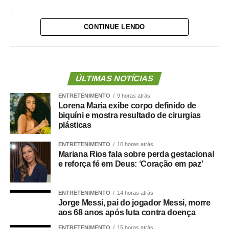
Essa combinação é chamada de
obesidade
sarcopênica
.
CONTINUE LENDO
Ela reúne dois problemas importantes: excesso de
gordura corporal e redução da massa ou da força
muscular. Além de aumentar o risco de fragilidade,
ÚLTIMAS NOTÍCIAS
quedas, diabetes e doenças cardiovasculares, novas
ENTRETENIMENTO
9 horas atrás
evidências mostram que essa condição também pode
Lorena Maria exibe corpo definido de
estar associada a maior risco de demência.
biquíni e mostra resultado de cirurgias
plásticas
O que a ciência mostra :
ENTRETENIMENTO
10 horas atrás
Mariana Rios fala sobre perda gestacional
e reforça fé em Deus: ‘Coração em paz’
Um grande estudo publicado na revista
Clinical
ENTRETENIMENTO
14 horas atrás
Nutrition
avaliou dados de centenas de milhares de
Jorge Messi, pai do jogador Messi, morre
pessoas e analisou a relação entre composição corporal,
aos 68 anos após luta contra doença
força muscular e desenvolvimento de demência.
ENTRETENIMENTO
15 horas atrás