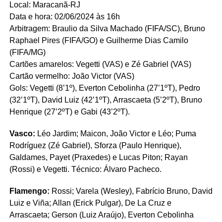
Local: Maracanã-RJ
Data e hora: 02/06/2024 às 16h
Arbitragem: Braulio da Silva Machado (FIFA/SC), Bruno
Raphael Pires (FIFA/GO) e Guilherme Dias Camilo
(FIFA/MG)
Cartões amarelos: Vegetti (VAS) e Zé Gabriel (VAS)
Cartão vermelho: João Victor (VAS)
Gols: Vegetti (8’1º), Everton Cebolinha (27’1ºT), Pedro
(32’1ºT), David Luiz (42’1ºT), Arrascaeta (5’2ºT), Bruno
Henrique (27’2ºT) e Gabi (43’2ºT).
Vasco:
Léo Jardim; Maicon, João Victor e Léo; Puma
Rodríguez (Zé Gabriel), Sforza (Paulo Henrique),
Galdames, Payet (Praxedes) e Lucas Piton; Rayan
(Rossi) e Vegetti. Técnico: Álvaro Pacheco.
Flamengo:
Rossi; Varela (Wesley), Fabrício Bruno, David
Luiz e Viña; Allan (Erick Pulgar), De La Cruz e
Arrascaeta; Gerson (Luiz Araújo), Everton Cebolinha