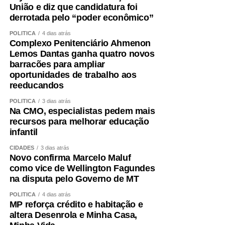
União e diz que candidatura foi
adequada de proteínas e energia, distribuídas ao longo
derrotada pelo “poder econômico”
do dia e ajustadas à idade, função renal, rotina e
condição clínica.
POLÍTICA
4 dias atrás
Complexo Penitenciário Ahmenon
Lemos Dantas ganha quatro novos
Além disso, é essencial tratar fatores que aceleram a
barracões para ampliar
perda muscular e o envelhecimento vascular, como
oportunidades de trabalho aos
sedentarismo, diabetes, hipertensão, alterações do sono,
reeducandos
tabagismo e obesidade visceral.
POLÍTICA
3 dias atrás
Na CMO, especialistas pedem mais
Envelhecer bem ,exige
recursos para melhorar educação
infantil
preservar força
CIDADES
3 dias atrás
Novo confirma Marcelo Maluf
A obesidade sarcopênica mostra por que o cuidado não
como vice de Wellington Fagundes
pode ser fragmentado. Peso, metabolismo, coração,
na disputa pelo Governo de MT
músculo e cérebro fazem parte do mesmo sistema.
POLÍTICA
4 dias atrás
MP reforça crédito e habitação e
Entendemos que o acompanhamento precisa ir além da
altera Desenrola e Minha Casa,
balança. Avaliamos composição corporal, força, risco