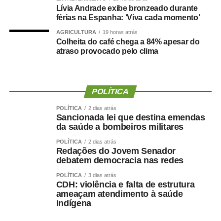
Lívia Andrade exibe bronzeado durante
Os resultados mostraram que tanto a sarcopenia isolada
férias na Espanha: ‘Viva cada momento’
quanto a obesidade sarcopênica estavam associadas a
AGRICULTURA
19 horas atrás
um risco maior de declínio cognitivo. Um dos achados
Colheita do café chega a 84% apesar do
mais relevantes foi a importância da
força de preensão
atraso provocado pelo clima
manual
, medida por dinamometria.
Quanto menor a força e quanto maior sua redução ao
POLÍTICA
longo dos anos ,maior foi o risco observado.
POLÍTICA
2 dias atrás
Sancionada lei que destina emendas
Isso reforça uma mudança importante na forma de avaliar
da saúde a bombeiros militares
a saúde:
Não basta saber quanto peso uma pessoa
perdeu. Precisamos saber quanto músculo e quanta
POLÍTICA
2 dias atrás
Redações do Jovem Senador
força ela conseguiu preservar.
debatem democracia nas redes
Emagrecer , nem sempre
POLÍTICA
3 dias atrás
CDH: violência e falta de estrutura
ameaçam atendimento à saúde
significa melhorar a saúde ?
indígena