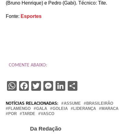
(Bruno Henrique) e Pedro (Gabi). Técnico: Tite.
Fonte:
Esportes
COMENTE ABAIXO:
WhatsApp
Facebook
Twitter
Messenger
LinkedIn
Share
NOTÍCIAS RELACIONADAS:
ASSUME
BRASILEIRÃO
FLAMENGO
GALA
GOLEIA
LIDERANÇA
MARACA
POR
TARDE
VASCO
Da Redação