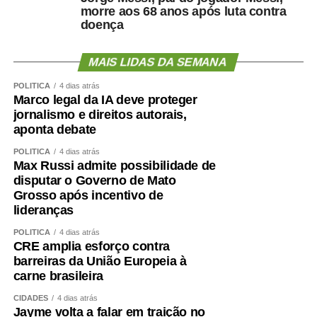
morre aos 68 anos após luta contra
cientificamente esse problema
doença
?
MAIS LIDAS DA SEMANA
POLÍTICA
4 dias atrás
Marco legal da IA deve proteger
O primeiro passo é avaliar mais do que o peso.
jornalismo e direitos autorais,
aponta debate
Circunferência abdominal, composição corporal, força de
preensão, velocidade da marcha, capacidade funcional e
POLÍTICA
4 dias atrás
exames cardiometabólicos ajudam a identificar riscos que
Max Russi admite possibilidade de
disputar o Governo de Mato
o IMC isolado não mostra.
Grosso após incentivo de
lideranças
O treinamento de força deve ocupar posição central.
Caminhar é importante, mas pode não ser suficiente para
POLÍTICA
4 dias atrás
preservar ou recuperar massa muscular. Exercícios
CRE amplia esforço contra
barreiras da União Europeia à
resistidos, progressivos e individualizados são
carne brasileira
fundamentais.
CIDADES
4 dias atrás
A alimentação também precisa garantir quantidade
Jayme volta a falar em traição no