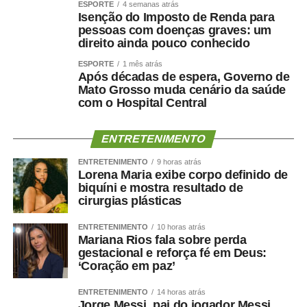
ESPORTE
4 semanas atrás
a saúde cerebral?
Isenção do Imposto de Renda para
pessoas com doenças graves: um
direito ainda pouco conhecido
A relação entre músculo e cérebro é complexa, mas
ESPORTE
1 mês atrás
alguns mecanismos ajudam a explicá-la.
Após décadas de espera, Governo de
Mato Grosso muda cenário da saúde
A perda muscular pode piorar a resistência à insulina,
com o Hospital Central
reduzir o gasto energético, aumentar o sedentarismo e
favorecer inflamação crônica. Ao mesmo tempo, fatores
ENTRETENIMENTO
como hipertensão, diabetes, apneia do sono e colesterol
elevado afetam os vasos sanguíneos que irrigam tanto o
ENTRETENIMENTO
9 horas atrás
Lorena Maria exibe corpo definido de
coração quanto o cérebro.
biquíni e mostra resultado de
cirurgias plásticas
Por isso, preservar músculo é muito mais do que uma
questão estética. É uma estratégia de proteção
ENTRETENIMENTO
10 horas atrás
Mariana Rios fala sobre perda
metabólica, cardiovascular, funcional e possivelmente
gestacional e reforça fé em Deus:
cognitiva.
‘Coração em paz’
Como enfrentar
ENTRETENIMENTO
14 horas atrás
Jorge Messi, pai do jogador Messi,