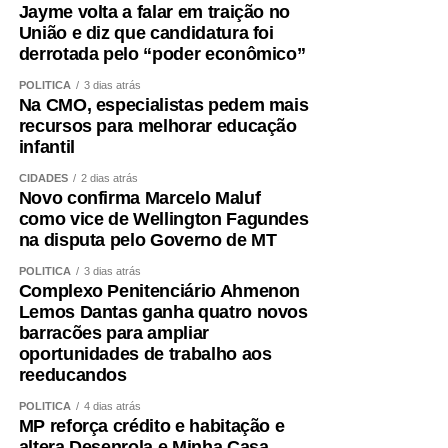
Jayme volta a falar em traição no
fundamentais.
União e diz que candidatura foi
derrotada pelo “poder econômico”
A alimentação também precisa garantir quantidade
adequada de proteínas e energia, distribuídas ao longo
POLÍTICA
3 dias atrás
Na CMO, especialistas pedem mais
do dia e ajustadas à idade, função renal, rotina e
recursos para melhorar educação
condição clínica.
infantil
Além disso, é essencial tratar fatores que aceleram a
CIDADES
2 dias atrás
Novo confirma Marcelo Maluf
perda muscular e o envelhecimento vascular, como
como vice de Wellington Fagundes
sedentarismo, diabetes, hipertensão, alterações do sono,
na disputa pelo Governo de MT
tabagismo e obesidade visceral.
POLÍTICA
3 dias atrás
Complexo Penitenciário Ahmenon
Envelhecer bem ,exige
Lemos Dantas ganha quatro novos
barracões para ampliar
preservar força
oportunidades de trabalho aos
reeducandos
A obesidade sarcopênica mostra por que o cuidado não
POLÍTICA
4 dias atrás
pode ser fragmentado. Peso, metabolismo, coração,
MP reforça crédito e habitação e
músculo e cérebro fazem parte do mesmo sistema.
altera Desenrola e Minha Casa,