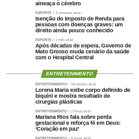
capaz
.
ameaça o cérebro
ESPORTE
3 semanas atrás
Por que o músculo influencia
Isenção do Imposto de Renda para
pessoas com doenças graves: um
a saúde cerebral?
direito ainda pouco conhecido
ESPORTE
1 mês atrás
A relação entre músculo e cérebro é complexa, mas
Após décadas de espera, Governo de
Mato Grosso muda cenário da saúde
alguns mecanismos ajudam a explicá-la.
com o Hospital Central
A perda muscular pode piorar a resistência à insulina,
reduzir o gasto energético, aumentar o sedentarismo e
ENTRETENIMENTO
favorecer inflamação crônica. Ao mesmo tempo, fatores
ENTRETENIMENTO
59 minutos atrás
como hipertensão, diabetes, apneia do sono e colesterol
Lorena Maria exibe corpo definido de
biquíni e mostra resultado de
elevado afetam os vasos sanguíneos que irrigam tanto o
cirurgias plásticas
coração quanto o cérebro.
ENTRETENIMENTO
2 horas atrás
Mariana Rios fala sobre perda
Por isso, preservar músculo é muito mais do que uma
gestacional e reforça fé em Deus:
questão estética. É uma estratégia de proteção
‘Coração em paz’
metabólica, cardiovascular, funcional e possivelmente
ENTRETENIMENTO
6 horas atrás