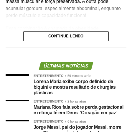
massa muscular e força preservada. A outra pode
acumular gordura, especialmente abdominal, enquanto
perde músculo e capacidade funcional.
Essa combinação é chamada de
obesidade
sarcopênica
.
CONTINUE LENDO
Ela reúne dois problemas importantes: excesso de
gordura corporal e redução da massa ou da força
muscular. Além de aumentar o risco de fragilidade,
ÚLTIMAS NOTÍCIAS
quedas, diabetes e doenças cardiovasculares, novas
ENTRETENIMENTO
59 minutos atrás
evidências mostram que essa condição também pode
Lorena Maria exibe corpo definido de
estar associada a maior risco de demência.
biquíni e mostra resultado de cirurgias
plásticas
O que a ciência mostra :
ENTRETENIMENTO
2 horas atrás
Mariana Rios fala sobre perda gestacional
e reforça fé em Deus: ‘Coração em paz’
ENTRETENIMENTO
6 horas atrás
Jorge Messi, pai do jogador Messi, morre
Um grande estudo publicado na revista
Clinical