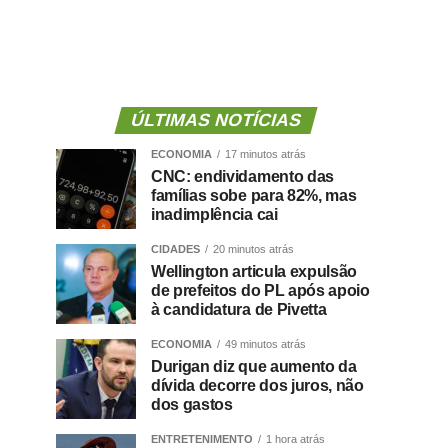
ÚLTIMAS NOTÍCIAS
ECONOMIA
17 minutos atrás
CNC: endividamento das
famílias sobe para 82%, mas
inadimplência cai
CIDADES
20 minutos atrás
Wellington articula expulsão
de prefeitos do PL após apoio
à candidatura de Pivetta
ECONOMIA
49 minutos atrás
Durigan diz que aumento da
dívida decorre dos juros, não
dos gastos
ENTRETENIMENTO
1 hora atrás