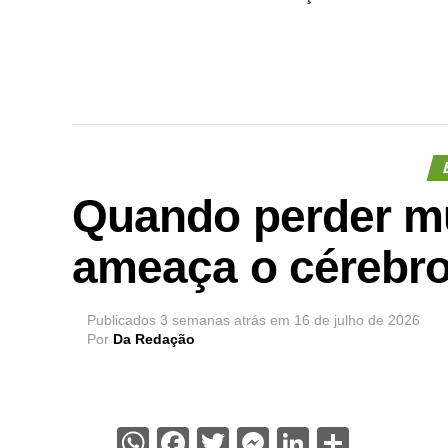
Quando perder m
ameaça o cérebr
Publicados
3 semanas atrás
em
16 de julho de 2026
Por
Da Redação
WhatsApp
Facebook
Twitter
Messenger
LinkedIn
Share