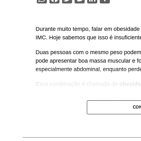
Durante muito tempo, falar em obesidade 
IMC. Hoje sabemos que isso é insuficient
Duas pessoas com o mesmo peso podem t
pode apresentar boa massa muscular e fo
especialmente abdominal, enquanto perde
Essa combinação é chamada de
obesida
Ela reúne dois problemas importantes: e
da força muscular. Além de aumentar o ri
CON
cardiovasculares, novas evidências mos
associada a maior risco de demência.