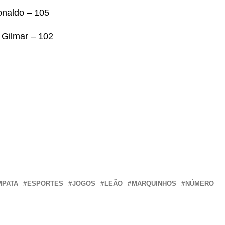
onaldo – 105
 Gilmar – 102
r
In
re
MPATA
ESPORTES
JOGOS
LEÃO
MARQUINHOS
NÚMERO