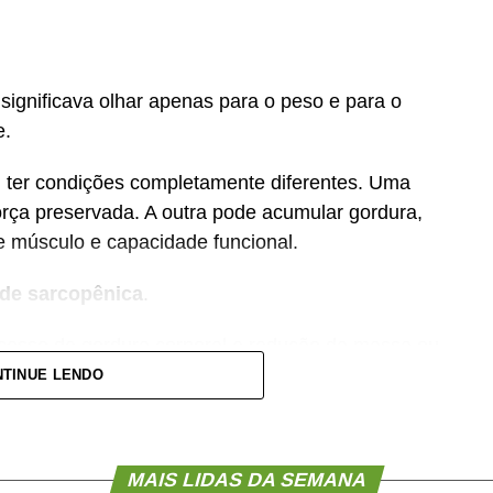
significava olhar apenas para o peso e para o
e.
er condições completamente diferentes. Uma
rça preservada. A outra pode acumular gordura,
 músculo e capacidade funcional.
de sarcopênica
.
xcesso de gordura corporal e redução da massa ou
sco de fragilidade, quedas, diabetes e doenças
TINUE LENDO
tram que essa condição também pode estar
MAIS LIDAS DA SEMANA