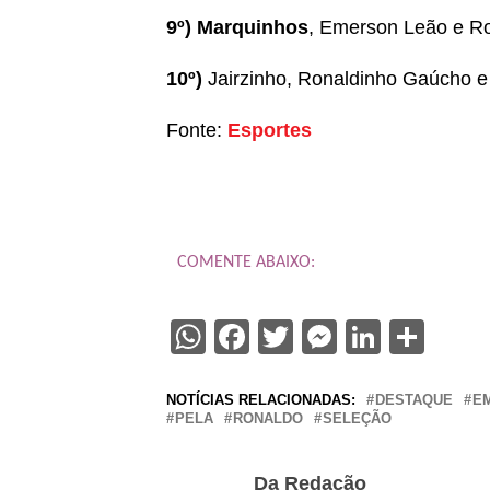
9º)
Marquinhos
, Emerson Leão e R
10º)
Jairzinho, Ronaldinho Gaúcho e
Fonte:
Esportes
COMENTE ABAIXO:
WhatsApp
Facebook
Twitter
Messenge
Linked
Sha
NOTÍCIAS RELACIONADAS:
DESTAQUE
E
PELA
RONALDO
SELEÇÃO
Da Redação