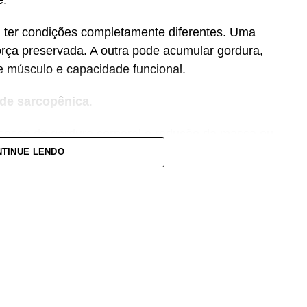
e.
er condições completamente diferentes. Uma
rça preservada. A outra pode acumular gordura,
 músculo e capacidade funcional.
de sarcopênica
.
xcesso de gordura corporal e redução da massa ou
sco de fragilidade, quedas, diabetes e doenças
TINUE LENDO
tram que essa condição também pode estar
inical Nutrition
avaliou dados de centenas de