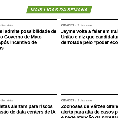
 entre composição corporal, força muscular e
MAIS LIDAS DA SEMANA
copenia isolada quanto a obesidade sarcopênica
 dias atrás
CIDADES
2 dias atrás
declínio cognitivo. Um dos achados mais
i admite possibilidade de
Jayme volta a falar em tra
preensão manual
, medida por dinamometria.
 o Governo de Mato
União e diz que candidatur
pós incentivo de
derrotada pelo “poder ec
as
redução ao longo dos anos ,maior foi o risco
forma de avaliar a saúde:
Não basta saber
isamos saber quanto músculo e quanta força
significa melhorar a saúde ?
 dias atrás
CIDADES
2 dias atrás
istas alertam para riscos
Zoonoses de Várzea Gran
são de data centers de IA
alerta para alta de casos 
l
e pede atenção da popula