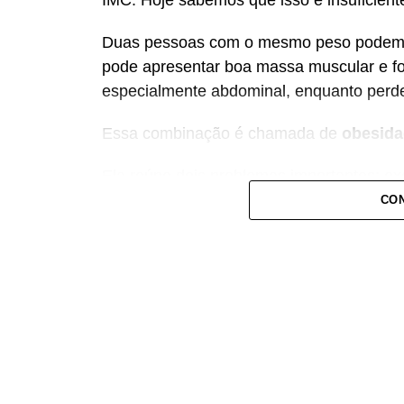
IMC. Hoje sabemos que isso é insuficient
Duas pessoas com o mesmo peso podem t
pode apresentar boa massa muscular e fo
especialmente abdominal, enquanto perde
Essa combinação é chamada de
obesida
Ela reúne dois problemas importantes: e
da força muscular. Além de aumentar o ri
CON
cardiovasculares, novas evidências mos
associada a maior risco de demência.
O que a ciência mostra :
Um grande estudo publicado na revista
Cl