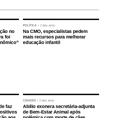
POLÍTICA
2 dias atrás
ição no
Na CMO, especialistas pedem
a foi
mais recursos para melhorar
onômico”
educação infantil
CIDADES
2 dias atrás
de faz
Abilio exonera secretária-adjunta
positivos
de Bem-Estar Animal após
ção aos
polêmica com morte de cães