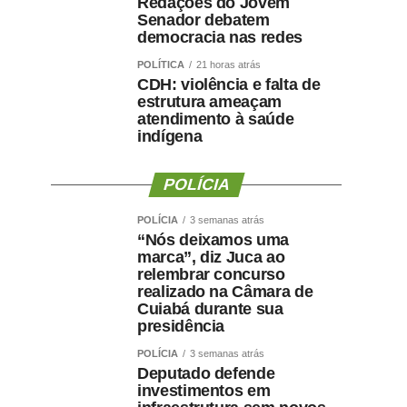
Redações do Jovem
Senador debatem
democracia nas redes
POLÍTICA
21 horas atrás
CDH: violência e falta de
estrutura ameaçam
atendimento à saúde
indígena
POLÍCIA
POLÍCIA
3 semanas atrás
“Nós deixamos uma
marca”, diz Juca ao
relembrar concurso
realizado na Câmara de
Cuiabá durante sua
presidência
POLÍCIA
3 semanas atrás
Deputado defende
investimentos em