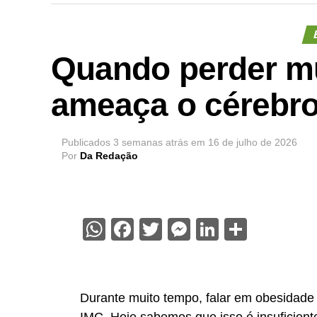
Quando perder m
ameaça o cérebr
Publicados
3 semanas atrás
em
16 de julho de 2026
Por
Da Redação
WhatsApp
Facebook
Twitter
Messenger
LinkedIn
Share
Durante muito tempo, falar em obesidade 