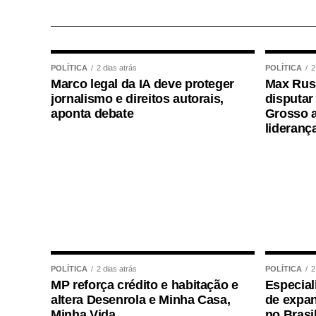
milhares de pessoas e analisou a relação
desenvolvimento de demência.
Os resultados mostraram que tanto a sar
POLÍTICA
2 dias atrás
POLÍTICA
2
estavam associadas a um risco maior de 
Marco legal da IA deve proteger
Max Russ
relevantes foi a importância da
força de 
jornalismo e direitos autorais,
disputar
aponta debate
Grosso a
lideranç
Quanto menor a força e quanto maior sua 
observado.
Isso reforça uma mudança importante na 
quanto peso uma pessoa perdeu. Prec
ela conseguiu preservar.
Emagrecer , nem sempre 
POLÍTICA
2 dias atrás
POLÍTICA
2
MP reforça crédito e habitação e
Especial
altera Desenrola e Minha Casa,
de expan
Minha Vida
no Brasi