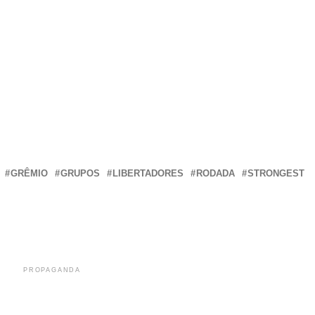
r
In
re
GRÊMIO
GRUPOS
LIBERTADORES
RODADA
STRONGEST
PROPAGANDA