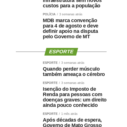
infraestrutura sem novos
custos para a população
POLÍCIA
3 semanas atrás
MDB marca convenção
para 4 de agosto e deve
definir apoio na disputa
pelo Governo de MT
ESPORTE
ESPORTE
3 semanas atrás
Quando perder músculo
também ameaça o cérebro
ESPORTE
3 semanas atrás
Isenção do Imposto de
Renda para pessoas com
doenças graves: um direito
ainda pouco conhecido
ESPORTE
1 mês atrás
Após décadas de espera,
Governo de Mato Grosso