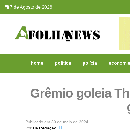
7 de Agosto de 2026
home
política
polícia
economi
Grêmio goleia Th
Publicado em
30 de maio de 2024
Por
Da Redação