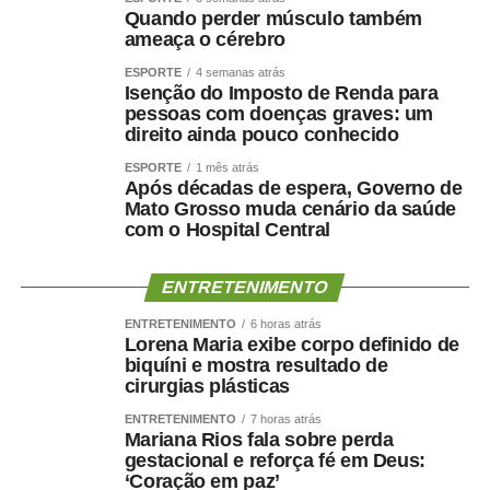
ficar
mais saudável, mais forte e funcionalmente mais
Quando perder músculo também
capaz
.
ameaça o cérebro
ESPORTE
4 semanas atrás
Por que o músculo influencia
Isenção do Imposto de Renda para
pessoas com doenças graves: um
a saúde cerebral?
direito ainda pouco conhecido
ESPORTE
1 mês atrás
A relação entre músculo e cérebro é complexa, mas
Após décadas de espera, Governo de
Mato Grosso muda cenário da saúde
alguns mecanismos ajudam a explicá-la.
com o Hospital Central
A perda muscular pode piorar a resistência à insulina,
reduzir o gasto energético, aumentar o sedentarismo e
ENTRETENIMENTO
favorecer inflamação crônica. Ao mesmo tempo, fatores
ENTRETENIMENTO
6 horas atrás
como hipertensão, diabetes, apneia do sono e colesterol
Lorena Maria exibe corpo definido de
biquíni e mostra resultado de
elevado afetam os vasos sanguíneos que irrigam tanto o
cirurgias plásticas
coração quanto o cérebro.
ENTRETENIMENTO
7 horas atrás
Mariana Rios fala sobre perda
Por isso, preservar músculo é muito mais do que uma
gestacional e reforça fé em Deus:
questão estética. É uma estratégia de proteção
‘Coração em paz’