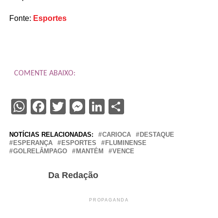
Fonte:
Esportes
COMENTE ABAIXO:
WhatsApp
Facebook
Twitter
Messenger
LinkedIn
Share
NOTÍCIAS RELACIONADAS:
CARIOCA
DESTAQUE
ESPERANÇA
ESPORTES
FLUMINENSE
GOLRELÂMPAGO
MANTÉM
VENCE
Da Redação
PROPAGANDA