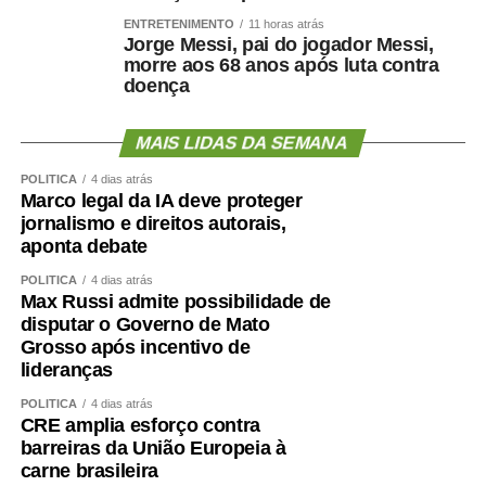
metabólica, cardiovascular, funcional e possivelmente
ENTRETENIMENTO
11 horas atrás
cognitiva.
Jorge Messi, pai do jogador Messi,
morre aos 68 anos após luta contra
Como enfrentar
doença
cientificamente esse problema
MAIS LIDAS DA SEMANA
?
POLÍTICA
4 dias atrás
Marco legal da IA deve proteger
jornalismo e direitos autorais,
aponta debate
O primeiro passo é avaliar mais do que o peso.
POLÍTICA
4 dias atrás
Max Russi admite possibilidade de
Circunferência abdominal, composição corporal, força de
disputar o Governo de Mato
preensão, velocidade da marcha, capacidade funcional e
Grosso após incentivo de
exames cardiometabólicos ajudam a identificar riscos que
lideranças
o IMC isolado não mostra.
POLÍTICA
4 dias atrás
CRE amplia esforço contra
O treinamento de força deve ocupar posição central.
barreiras da União Europeia à
Caminhar é importante, mas pode não ser suficiente para
carne brasileira
preservar ou recuperar massa muscular. Exercícios