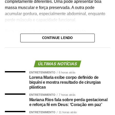
completamente diferentes. Uma pode apresentar boa
massa muscular e força preservada. A outra pode
acumular gordura, especialmente abdominal, enquanto
perde músculo e capacidade funcional.
Essa combinação é chamada de
obesidade
sarcopênica
.
CONTINUE LENDO
Ela reúne dois problemas importantes: excesso de
gordura corporal e redução da massa ou da força
muscular. Além de aumentar o risco de fragilidade,
ÚLTIMAS NOTÍCIAS
quedas, diabetes e doenças cardiovasculares, novas
ENTRETENIMENTO
6 horas atrás
evidências mostram que essa condição também pode
Lorena Maria exibe corpo definido de
estar associada a maior risco de demência.
biquíni e mostra resultado de cirurgias
plásticas
O que a ciência mostra :
ENTRETENIMENTO
7 horas atrás
Mariana Rios fala sobre perda gestacional
e reforça fé em Deus: ‘Coração em paz’
ENTRETENIMENTO
11 horas atrás