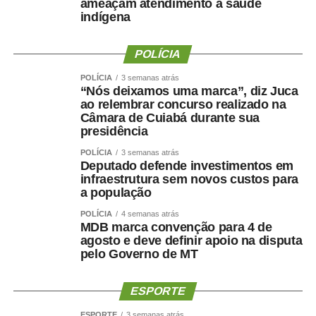
Emagrecer , nem sempre
ameaçam atendimento à saúde
indígena
significa melhorar a saúde ?
POLÍCIA
POLÍCIA
3 semanas atrás
“Nós deixamos uma marca”, diz Juca
Uma perda de peso mal conduzida pode incluir perda
ao relembrar concurso realizado na
Câmara de Cuiabá durante sua
significativa de massa muscular, principalmente em
presidência
pessoas mais velhas, sedentárias, submetidas a dietas
muito restritivas ou a tratamentos sem acompanhamento
POLÍCIA
3 semanas atrás
Deputado defende investimentos em
adequado.
infraestrutura sem novos custos para
a população
Mesmo com o avanço dos medicamentos para
POLÍCIA
4 semanas atrás
obesidade, o objetivo não deve ser apenas reduzir o
MDB marca convenção para 4 de
número na balança. O tratamento precisa preservar
agosto e deve definir apoio na disputa
músculo, reduzir gordura visceral, melhorar o
pelo Governo de MT
metabolismo e manter a autonomia.
ESPORTE
O paciente não deve apenas ficar mais leve. Deve
ESPORTE
3 semanas atrás