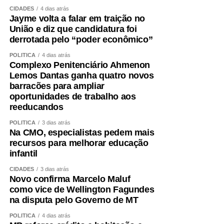
resistidos, progressivos e individualizados são
CIDADES
4 dias atrás
Jayme volta a falar em traição no
fundamentais.
União e diz que candidatura foi
derrotada pelo “poder econômico”
A alimentação também precisa garantir quantidade
adequada de proteínas e energia, distribuídas ao longo
POLÍTICA
4 dias atrás
Complexo Penitenciário Ahmenon
do dia e ajustadas à idade, função renal, rotina e
Lemos Dantas ganha quatro novos
condição clínica.
barracões para ampliar
oportunidades de trabalho aos
Além disso, é essencial tratar fatores que aceleram a
reeducandos
perda muscular e o envelhecimento vascular, como
POLÍTICA
3 dias atrás
sedentarismo, diabetes, hipertensão, alterações do sono,
Na CMO, especialistas pedem mais
tabagismo e obesidade visceral.
recursos para melhorar educação
infantil
Envelhecer bem ,exige
CIDADES
3 dias atrás
Novo confirma Marcelo Maluf
preservar força
como vice de Wellington Fagundes
na disputa pelo Governo de MT
A obesidade sarcopênica mostra por que o cuidado não
POLÍTICA
4 dias atrás
pode ser fragmentado. Peso, metabolismo, coração,