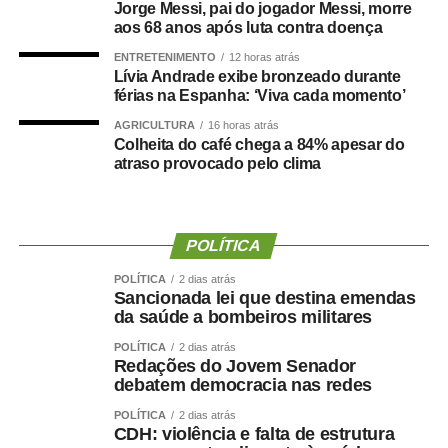
Jorge Messi, pai do jogador Messi, morre
Um grande estudo publicado na revista
Clinical
aos 68 anos após luta contra doença
Nutrition
avaliou dados de centenas de milhares de
pessoas e analisou a relação entre composição corporal,
ENTRETENIMENTO
12 horas atrás
Lívia Andrade exibe bronzeado durante
força muscular e desenvolvimento de demência.
férias na Espanha: ‘Viva cada momento’
Os resultados mostraram que tanto a sarcopenia isolada
AGRICULTURA
16 horas atrás
Colheita do café chega a 84% apesar do
quanto a obesidade sarcopênica estavam associadas a
atraso provocado pelo clima
um risco maior de declínio cognitivo. Um dos achados
mais relevantes foi a importância da
força de preensão
manual
, medida por dinamometria.
POLÍTICA
Quanto menor a força e quanto maior sua redução ao
POLÍTICA
2 dias atrás
longo dos anos ,maior foi o risco observado.
Sancionada lei que destina emendas
da saúde a bombeiros militares
Isso reforça uma mudança importante na forma de avaliar
POLÍTICA
2 dias atrás
a saúde:
Não basta saber quanto peso uma pessoa
Redações do Jovem Senador
perdeu. Precisamos saber quanto músculo e quanta
debatem democracia nas redes
força ela conseguiu preservar.
POLÍTICA
2 dias atrás
CDH: violência e falta de estrutura