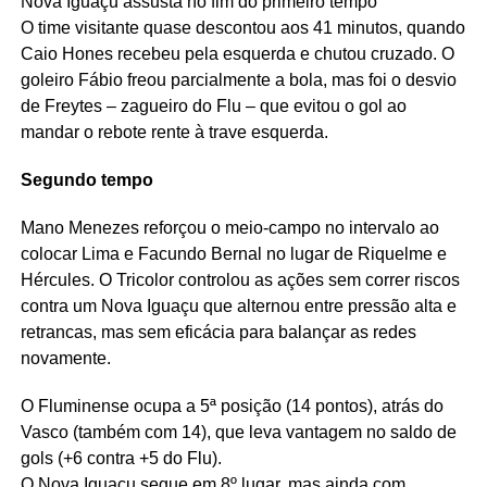
Nova Iguaçu assusta no fim do primeiro tempo
O time visitante quase descontou aos 41 minutos, quando
Caio Hones recebeu pela esquerda e chutou cruzado. O
goleiro Fábio freou parcialmente a bola, mas foi o desvio
de Freytes – zagueiro do Flu – que evitou o gol ao
mandar o rebote rente à trave esquerda.
Segundo tempo
Mano Menezes reforçou o meio-campo no intervalo ao
colocar Lima e Facundo Bernal no lugar de Riquelme e
Hércules. O Tricolor controlou as ações sem correr riscos
contra um Nova Iguaçu que alternou entre pressão alta e
retrancas, mas sem eficácia para balançar as redes
novamente.
O Fluminense ocupa a 5ª posição (14 pontos), atrás do
Vasco (também com 14), que leva vantagem no saldo de
gols (+6 contra +5 do Flu).
O Nova Iguaçu segue em 8º lugar, mas ainda com