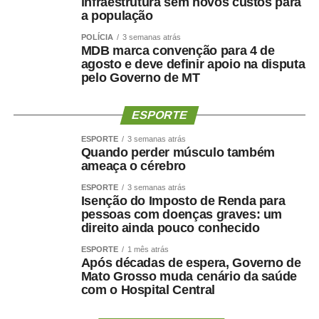
infraestrutura sem novos custos para
a população
Mesmo com o avanço dos medicamentos para
POLÍCIA
3 semanas atrás
obesidade, o objetivo não deve ser apenas reduzir o
MDB marca convenção para 4 de
número na balança. O tratamento precisa preservar
agosto e deve definir apoio na disputa
músculo, reduzir gordura visceral, melhorar o
pelo Governo de MT
metabolismo e manter a autonomia.
ESPORTE
O paciente não deve apenas ficar mais leve. Deve
ESPORTE
3 semanas atrás
ficar
mais saudável, mais forte e funcionalmente mais
Quando perder músculo também
capaz
.
ameaça o cérebro
ESPORTE
3 semanas atrás
Por que o músculo influencia
Isenção do Imposto de Renda para
pessoas com doenças graves: um
a saúde cerebral?
direito ainda pouco conhecido
ESPORTE
1 mês atrás
A relação entre músculo e cérebro é complexa, mas
Após décadas de espera, Governo de
Mato Grosso muda cenário da saúde
alguns mecanismos ajudam a explicá-la.
com o Hospital Central
A perda muscular pode piorar a resistência à insulina,