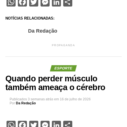
WhatsApp
Facebook
Twitter
Messenger
LinkedIn
Share
NOTÍCIAS RELACIONADAS:
Da Redação
PROPAGANDA
ESPORTE
Quando perder músculo
também ameaça o cérebro
Publicados
3 semanas atrás
em
16 de julho de 2026
Por
Da Redação
WhatsApp
Facebook
Twitter
Messenger
LinkedIn
Share