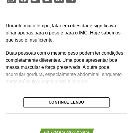
Durante muito tempo, falar em obesidade significava
olhar apenas para o peso e para o IMC. Hoje sabemos
que isso é insuficiente.
Duas pessoas com o mesmo peso podem ter condições
completamente diferentes. Uma pode apresentar boa
massa muscular e força preservada. A outra pode
acumular gordura, especialmente abdominal, enquanto
perde músculo e capacidade funcional.
Essa combinação é chamada de
obesidade
sarcopênica
.
CONTINUE LENDO
Ela reúne dois problemas importantes: excesso de
gordura corporal e redução da massa ou da força
muscular. Além de aumentar o risco de fragilidade,
ÚLTIMAS NOTÍCIAS