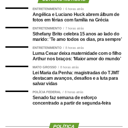
quedas, diabetes e doenças cardiovasculares, novas
ENTRETENIMENTO
6 horas atrás
evidências mostram que essa condição também pode
Angélica e Luciano Huck abrem álbum de
estar associada a maior risco de demência.
fotos em férias com família na Grécia
ENTRETENIMENTO
7 horas atrás
O que a ciência mostra :
Sthefany Brito celebra 15 anos ao lado do
marido: ‘Te amo todos os dias, pra sempre’
ENTRETENIMENTO
8 horas atrás
Luma Cesar deixa maternidade com o filho
Arthur nos braços: ‘Maior amor do mundo’
Um grande estudo publicado na revista
Clinical
Nutrition
avaliou dados de centenas de milhares de
MATO GROSSO
8 horas atrás
pessoas e analisou a relação entre composição corporal,
Lei Maria da Penha: magistradas do TJMT
destacam avanços, desafios e a luta para
força muscular e desenvolvimento de demência.
salvar vidas
Os resultados mostraram que tanto a sarcopenia isolada
POLÍCIA FEDERAL
8 horas atrás
Senado faz semana de esforço
quanto a obesidade sarcopênica estavam associadas a
concentrado a partir de segunda-feira
um risco maior de declínio cognitivo. Um dos achados
mais relevantes foi a importância da
força de preensão
manual
, medida por dinamometria.
POLÍTICA