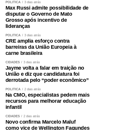
O primeiro passo é avaliar mais do que o peso.
POLÍTICA
3 dias atrás
Max Russi admite possibilidade de
Circunferência abdominal, composição corporal, força de
disputar o Governo de Mato
preensão, velocidade da marcha, capacidade funcional e
Grosso após incentivo de
exames cardiometabólicos ajudam a identificar riscos que
lideranças
o IMC isolado não mostra.
POLÍTICA
3 dias atrás
CRE amplia esforço contra
O treinamento de força deve ocupar posição central.
barreiras da União Europeia à
Caminhar é importante, mas pode não ser suficiente para
carne brasileira
preservar ou recuperar massa muscular. Exercícios
resistidos, progressivos e individualizados são
CIDADES
3 dias atrás
Jayme volta a falar em traição no
fundamentais.
União e diz que candidatura foi
derrotada pelo “poder econômico”
A alimentação também precisa garantir quantidade
adequada de proteínas e energia, distribuídas ao longo
POLÍTICA
2 dias atrás
Na CMO, especialistas pedem mais
do dia e ajustadas à idade, função renal, rotina e
recursos para melhorar educação
condição clínica.
infantil
Além disso, é essencial tratar fatores que aceleram a
CIDADES
2 dias atrás
Novo confirma Marcelo Maluf
perda muscular e o envelhecimento vascular, como
como vice de Wellington Fagundes
sedentarismo, diabetes, hipertensão, alterações do sono,