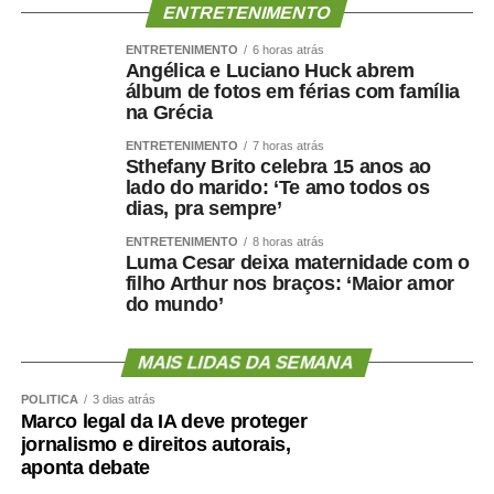
reduzir o gasto energético, aumentar o sedentarismo e
ENTRETENIMENTO
favorecer inflamação crônica. Ao mesmo tempo, fatores
ENTRETENIMENTO
6 horas atrás
como hipertensão, diabetes, apneia do sono e colesterol
Angélica e Luciano Huck abrem
álbum de fotos em férias com família
elevado afetam os vasos sanguíneos que irrigam tanto o
na Grécia
coração quanto o cérebro.
ENTRETENIMENTO
7 horas atrás
Sthefany Brito celebra 15 anos ao
Por isso, preservar músculo é muito mais do que uma
lado do marido: ‘Te amo todos os
questão estética. É uma estratégia de proteção
dias, pra sempre’
metabólica, cardiovascular, funcional e possivelmente
ENTRETENIMENTO
8 horas atrás
cognitiva.
Luma Cesar deixa maternidade com o
filho Arthur nos braços: ‘Maior amor
Como enfrentar
do mundo’
cientificamente esse problema
MAIS LIDAS DA SEMANA
?
POLÍTICA
3 dias atrás
Marco legal da IA deve proteger
jornalismo e direitos autorais,
aponta debate