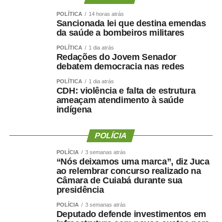
Quanto menor a força e quanto maior sua redução ao
POLÍTICA
14 horas atrás
longo dos anos ,maior foi o risco observado.
Sancionada lei que destina emendas
da saúde a bombeiros militares
Isso reforça uma mudança importante na forma de avaliar
POLÍTICA
1 dia atrás
a saúde:
Não basta saber quanto peso uma pessoa
Redações do Jovem Senador
perdeu. Precisamos saber quanto músculo e quanta
debatem democracia nas redes
força ela conseguiu preservar.
POLÍTICA
1 dia atrás
CDH: violência e falta de estrutura
Emagrecer , nem sempre
ameaçam atendimento à saúde
indígena
significa melhorar a saúde ?
POLÍCIA
POLÍCIA
3 semanas atrás
“Nós deixamos uma marca”, diz Juca
Uma perda de peso mal conduzida pode incluir perda
ao relembrar concurso realizado na
Câmara de Cuiabá durante sua
significativa de massa muscular, principalmente em
presidência
pessoas mais velhas, sedentárias, submetidas a dietas
muito restritivas ou a tratamentos sem acompanhamento
POLÍCIA
3 semanas atrás
Deputado defende investimentos em
adequado.